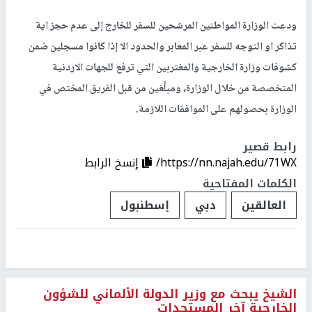
ودعت الوزارة المواطنين المرشحين للسفر للخارج إلى عدم حجز اية
تذاكر او التوجه للسفر عبر المعابر والحدود الا إذا كانوا مسجلين ضمن
كشوفات وزارة الخارجية والمغتربين التي ترفع للجهات الاردنية
المتخصصة من خلال الوزارة، ومبلَّغين من قبل الفريق المختص في
الوزارة بحصولهم على الموافقات اللازمة.
رابط قصير
https://nn.najah.edu/71WX/
إنسخ الرابط
الكلمات المفتاحية
العالقين
دبي
إسطنبول
الشيخ يبحث مع وزير الدولة الألماني للشؤون
الخارجية آخر المستجدات