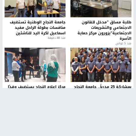
طلبة مساق "مدخل للقانون
جامعة النجاح الوطنية تستضيف
الاجتماعي والتشريعات
منافسات بطولة الراحل مفيد
الاجتماعية"يزورون مركز حماية
اسماعيل لكرة اليد للناشئين
الأسرة
منذ 48 دقيقة
منذ 5 ثواني
بمشاركة 25 مدرباً.. جامعة النجاح
مركز إعلام النجاح يستضيف وفدًا
تطلق دورة إعداد مدربي كرة
أكاديميًا من جامعة لوليو
القدم المستوى (C)
للتكنولوجيا السويدية
منذ 51 دقيقة
منذ 10 دقيقة
تقارير
" قانون درومي".. بين حق الدفاع عن النفس وواقع
الفلسطينيين تحت الاحتلال