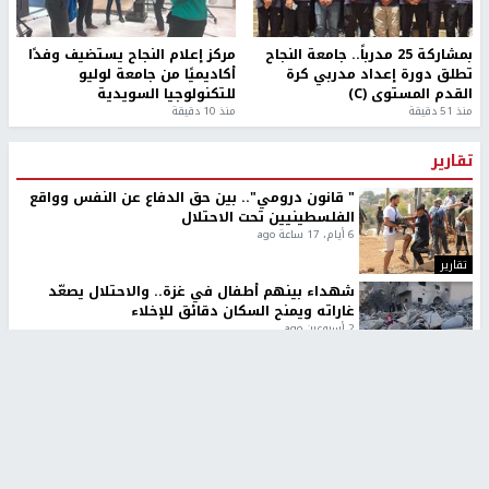
بمشاركة 25 مدرباً.. جامعة النجاح
مركز إعلام النجاح يستضيف وفدًا
تطلق دورة إعداد مدربي كرة
أكاديميًا من جامعة لوليو
القدم المستوى (C)
للتكنولوجيا السويدية
منذ 51 دقيقة
منذ 10 دقيقة
تقارير
" قانون درومي".. بين حق الدفاع عن النفس وواقع
الفلسطينيين تحت الاحتلال
6 أيام، 17 ساعة ago
تقارير
شهداء بينهم أطفال في غزة.. والاحتلال يصعّد
غاراته ويمنح السكان دقائق للإخلاء
2 أسبوعين ago
تقارير
الإعلام العبري: "معركة مضيق هرمز تستهدف تثبيت
رواية سياسية"
2 أسبوعين، 4 أيام ago
تقارير