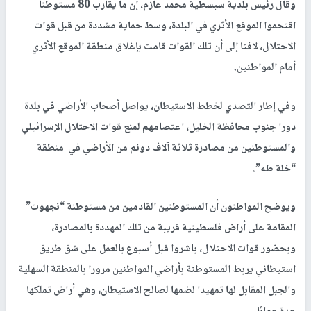
وقال رئيس بلدية سبسطية محمد عازم، إن ما يقارب 80 مستوطنا
اقتحموا الموقع الأثري في البلدة، وسط حماية مشددة من قبل قوات
الاحتلال، لافتا إلى أن تلك القوات قامت بإغلاق منطقة الموقع الأثري
أمام المواطنين.
وفي إطار التصدي لخطط الاستيطان، يواصل أصحاب الأراضي في بلدة
دورا جنوب محافظة الخليل، اعتصامهم لمنع قوات الاحتلال الإسرائيلي
والمستوطنين من مصادرة ثلاثة آلاف دونم من الأراضي في منطقة
“خلة طه”.
ويوضح المواطنون أن المستوطنين القادمين من مستوطنة “نجهوت”
المقامة على أراض فلسطينية قريبة من تلك المهددة بالمصادرة،
وبحضور قوات الاحتلال، باشروا قبل أسبوع بالعمل على شق طريق
استيطاني يربط المستوطنة بأراضي المواطنين مرورا بالمنطقة السهلية
والجبل المقابل لها تمهيدا لضمها لصالح الاستيطان، وهي أراض تملكها