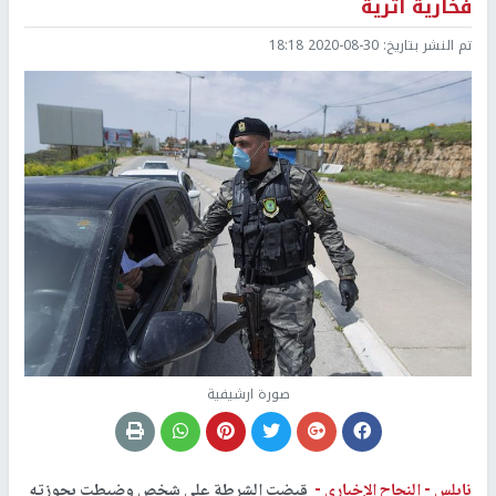
فخارية أثرية
تم النشر بتاريخ:
2020-08-30 18:18
صورة ارشيفية
نابلس -
النجاح الإخباري -
قبضت الشرطة على شخص وضبطت بحوزته