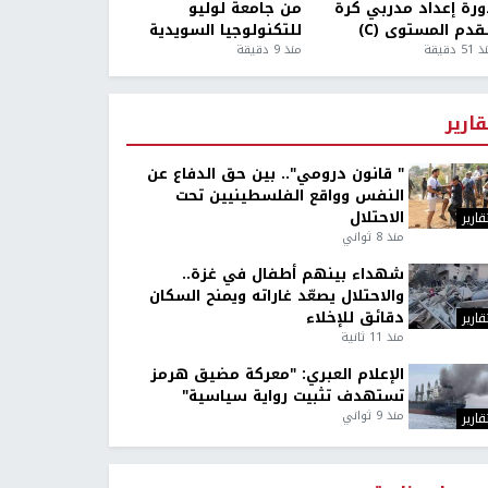
ورة إعداد مدربي كرة
من جامعة لوليو
قدم المستوى (C)
للتكنولوجيا السويدية
5 دقيقة
منذ 9 دقيقة
قارير
" قانون درومي".. بين حق الدفاع عن
النفس وواقع الفلسطينيين تحت
الاحتلال
قارير
منذ 8 ثواني
شهداء بينهم أطفال في غزة..
والاحتلال يصعّد غاراته ويمنح السكان
دقائق للإخلاء
قارير
منذ 11 ثانية
الإعلام العبري: "معركة مضيق هرمز
تستهدف تثبيت رواية سياسية"
منذ 9 ثواني
قارير