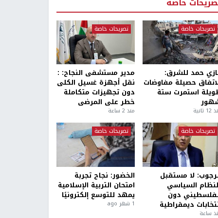
صريحات خاصة
تصريحات خاصة
تصريحات خاصة
ازي حمد للشرق:
مدير مستشفى النجاح: :
لاتفاق حصيلة مفاوضات
نقل أجهزة غسيل الكلى
ويلة استمرت ستة
دون تجهيزات متكاملة
هور
خطر على المرضى
1 ثانية
منذ 2 ساعة
تصريحات خاصة
تصريحات خاصة
لرجوب: لا مستقبل
الخضور: نجاح تجربة
لنظام السياسي
امتحان التربية الإسلامية
لفلسطيني دون
يمهد للتوسع إلكترونيًا
نتخابات ديمقراطية
1 شهر ago
ذ ساعة