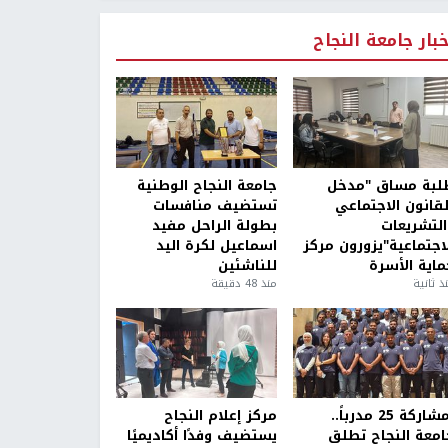
خبار جامعة النجاح
لبة مساق "مدخل
جامعة النجاح الوطنية
لقانون الاجتماعي
تستضيف منافسات
التشريعات
بطولة الراحل مفيد
لاجتماعية"يزورون مركز
اسماعيل لكرة اليد
ماية الأسرة
للناشئين
ذ ثانية
منذ 48 دقيقة
بمشاركة 25 مدرباً..
مركز إعلام النجاح
امعة النجاح تطلق
يستضيف وفدًا أكاديميًا