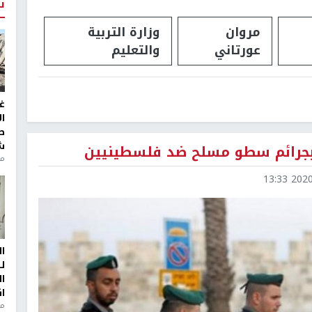
ت
مروان
وزارة التربية
عورتاني
والتعليم
غ
ا
ط
ش
منذ 2
2020-0
ا
ل
ا
ا
من