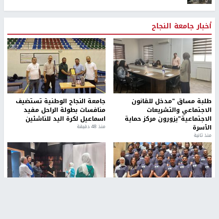
أخبار جامعة النجاح
طلبة مساق "مدخل للقانون
جامعة النجاح الوطنية تستضيف
الاجتماعي والتشريعات
منافسات بطولة الراحل مفيد
الاجتماعية"يزورون مركز حماية
اسماعيل لكرة اليد للناشئين
الأسرة
منذ 48 دقيقة
منذ ثانية
بمشاركة 25 مدرباً.. جامعة النجاح
مركز إعلام النجاح يستضيف وفدًا
تطلق دورة إعداد مدربي كرة
أكاديميًا من جامعة لوليو