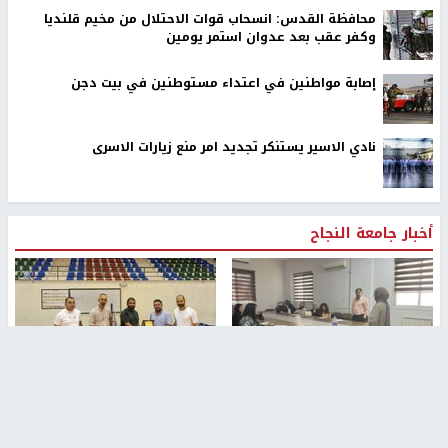
محافظة القدس: انسحاب قوات الاحتلال من مخيم قلنديا
وكفر عقب بعد عدوان استمر يومين
إصابة مواطنين في اعتداء مستوطنين في بيت دجن
نادي الاسير يستنكر تجديد امر منع زيارات الاسرى
أخبار جامعة النجاح
طلبة مساق "مدخل للقانون
جامعة النجاح الوطنية تستضيف
الاجتماعي والتشريعات
منافسات بطولة الراحل مفيد
الاجتماعية"يزورون مركز حماية
اسماعيل لكرة اليد للناشئين
الأسرة
منذ 48 دقيقة