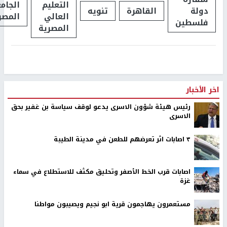
التعليم
الجام
دولة
القاهرة
تنويه
العالي
المصر
فلسطين
المصرية
اخر الأخبار
رئيس هيئة شؤون الاسرى يدعو لوقف سياسة بن غفير بحق
الاسرى
٣ اصابات اثر تعرضهم للطعن في مدينة الطيبة
اصابات قرب الخط الأصفر وتحليق مكثف للاستطلاع في سماء
غزة
مستعمرون يهاجمون قرية ابو نجيم ويصيبون مواطنا