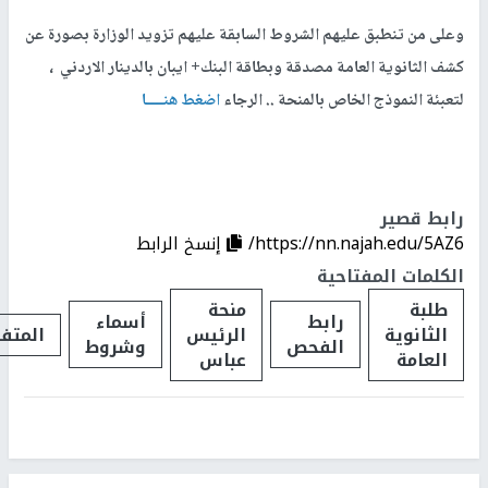
وعلى من تنطبق عليهم الشروط السابقة عليهم تزويد الوزارة بصورة عن
كشف الثانوية العامة مصدقة وبطاقة البنك+ ايبان بالدينار الاردني ،
لتعبئة النموذج الخاص بالمنحة .. الرجاء
اضغط هنــــا
رابط قصير
https://nn.najah.edu/5AZ6/
إنسخ الرابط
الكلمات المفتاحية
طلبة
منحة
رابط
أسماء
الثانوية
الرئيس
المتف
الفحص
وشروط
العامة
عباس