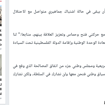
 يبقى في حالة اشتباك جماهيري متواصل مع الاحتلال
غ
ع حركتي فتح وحماس وتعزيز العلاقة بينهم، متابعا:" لنا
ا
ط
دة الوحدة الوطنية وإقامة الدولة الفلسطينية تحت السيادة
ش
منذ 2
شريعية ومجلس وطني جزء من اتفاق المصالحة الذي وقع في
ات في سياق وطني فنحن معها ولن نشارك في السلطة، ولكن نشارك
ا
ل
ا
ا
من