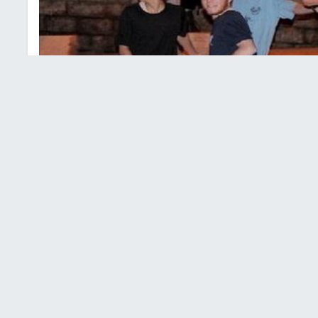
وطنين في شوارع المدينة
 شارع الشهداء بالخليل، واعتدوا عليه بالضرب .مساء