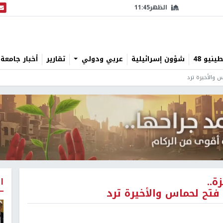
الظهر
11:45
البث
نيو 48
شؤون إسرائيلية
عربي ودولي
تقارير
أخبار جامعة 
والأخيرة ترد
ة..
ا
ح لحماس والأخيرة ترد