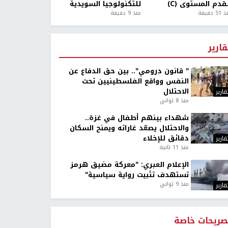
قدم المستوى (C)
للتكنولوجيا السويدية
5 دقيقة
منذ 9 دقيقة
قارير
" قانون درومي".. بين حق الدفاع عن
النفس وواقع الفلسطينيين تحت
الاحتلال
قارير
منذ 8 ثواني
شهداء بينهم أطفال في غزة..
والاحتلال يصعّد غاراته ويمنح السكان
دقائق للإخلاء
قارير
منذ 11 ثانية
الإعلام العبري: "معركة مضيق هرمز
تستهدف تثبيت رواية سياسية"
منذ 9 ثواني
قارير
صريحات خاصة