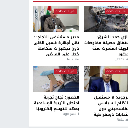
تصريحات خاصة
تصريحات خاصة
ازي حمد للشرق:
مدير مستشفى النجاح: :
لاتفاق حصيلة مفاوضات
نقل أجهزة غسيل الكلى
ويلة استمرت ستة
دون تجهيزات متكاملة
هور
خطر على المرضى
1 ثانية
منذ 2 ساعة
تصريحات خاصة
تصريحات خاصة
لرجوب: لا مستقبل
الخضور: نجاح تجربة
لنظام السياسي
امتحان التربية الإسلامية
لفلسطيني دون
يمهد للتوسع إلكترونيًا
نتخابات ديمقراطية
1 شهر ago
ذ ساعة