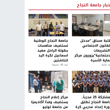
خبار جامعة النجاح
لبة مساق "مدخل
جامعة النجاح الوطنية
لقانون الاجتماعي
تستضيف منافسات
التشريعات
بطولة الراحل مفيد
لاجتماعية"يزورون مركز
اسماعيل لكرة اليد
ماية الأسرة
للناشئين
ذ ثانية
منذ 48 دقيقة
بمشاركة 25 مدرباً..
مركز إعلام النجاح
امعة النجاح تطلق
يستضيف وفدًا أكاديميًا
ورة إعداد مدربي كرة
من جامعة لوليو