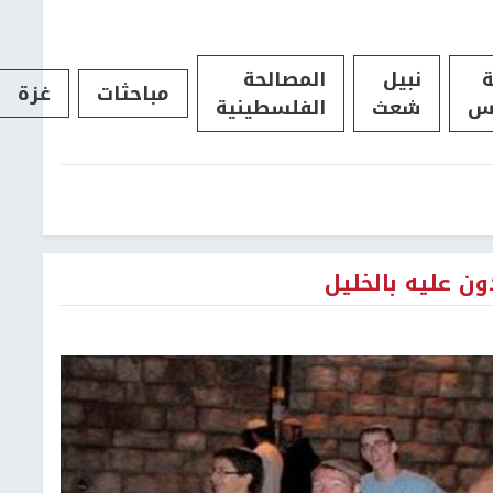
نبيل
المصالحة
مباحثات
غزة
س
شعث
الفلسطينية
ن عليه بالخليل