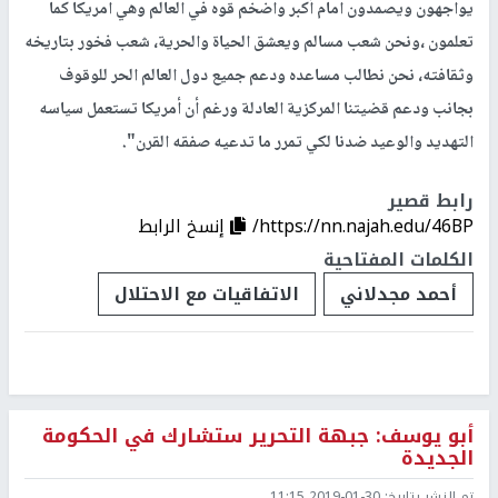
يواجهون ويصمدون امام أكبر واضخم قوه في العالم وهي امريكا كما
تعلمون ،ونحن شعب مسالم ويعشق الحياة والحرية، شعب فخور بتاريخه
وثقافته، نحن نطالب مساعده ودعم جميع دول العالم الحر للوقوف
بجانب ودعم قضيتنا المركزية العادلة ورغم أن أمريكا تستعمل سياسه
التهديد والوعيد ضدنا لكي تمرر ما تدعيه صفقه القرن".
رابط قصير
https://nn.najah.edu/46BP/
إنسخ الرابط
الكلمات المفتاحية
أحمد مجدلاني
الاتفاقيات مع الاحتلال
أبو يوسف: جبهة التحرير ستشارك في الحكومة
الجديدة
تم النشر بتاريخ:
2019-01-30 11:15