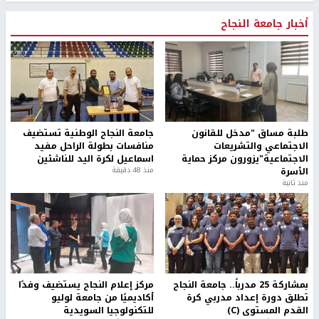
أخبار جامعة النجاح
طلبة مساق "مدخل للقانون
جامعة النجاح الوطنية تستضيف
الاجتماعي والتشريعات
منافسات بطولة الراحل مفيد
الاجتماعية"يزورون مركز حماية
اسماعيل لكرة اليد للناشئين
الأسرة
منذ 48 دقيقة
منذ ثانية
بمشاركة 25 مدرباً.. جامعة النجاح
مركز إعلام النجاح يستضيف وفدًا
تطلق دورة إعداد مدربي كرة
أكاديميًا من جامعة لوليو
القدم المستوى (C)
للتكنولوجيا السويدية