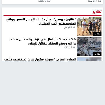
منذ 51 دقيقة
منذ 9 دقيقة
تقارير
" قانون درومي".. بين حق الدفاع عن النفس وواقع
الفلسطينيين تحت الاحتلال
منذ 8 ثواني
تقارير
شهداء بينهم أطفال في غزة.. والاحتلال يصعّد
غاراته ويمنح السكان دقائق للإخلاء
منذ 11 ثانية
تقارير
الإعلام العبري: "معركة مضيق هرمز تستهدف تثبيت
رواية سياسية"
منذ 9 ثواني
تقارير
تصريحات خاصة
تصريحات خاصة
تصريحات خاصة