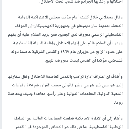
احتلالها وارتكابها الجرائم ضد شعب تحت الاحتلال.
وقال مجدلاني خلال كلمته أمام مؤتمر مجلس الإشتراكية الدولية
المنعقد بمدينة سان ديمينغو في جمهورية الدومينيكان: إن الموقف
الفلسطيني الرسمي معروف لدى الجميع، فمن يريد السلام عليه أن يفهم
ويدرك أن السلام قائم على إنهاء الاحتلال واقامة الدولة الفلسطينية
على حدود الرابع من حزيران عام ١٩٦٧ والقدس الشرقية عاصمة دوله
فلسطين، مؤكدا أن القدس ليست معروضه للبيع.
وأضاف ان اعتراف ادارة ترامب بالقدس كعاصمة للاحتلال ونقل سفارتها
إليها هو عمل غير شرعي وغير قانوني حسب القرار رقم ٤٧٨ وقرارات
الشعية الدولية، المعاهدات الدولية وعلى رأسها معاهدة جنيف ومعاهدة
روما.
وأشار إلى أن الإدارة الامريكية قطعت المساعدات المالية عن السلطة
الوطنية الفلسطينية، بما في ذلك عن المشافي الموجودة في القدس