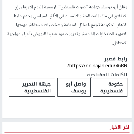
وقال أبو يوسف لإذاعة "صوت فلسطين" الرسمية اليوم الاربعاء، إن
الانغلاق في ملف المصالحة والانسداد في الأفق السياسي يحتم علينا
الذهاب لحكومة تجمع فصائل المنظمة وشخصيات مستقلة، مهمتها
التمهيد للانتخابات القادمة، وتعزيز صمود شعبنا للنهوض بأعباء مواجهة
الاحتلال.
رابط قصير
https://nn.najah.edu/46BN/
الكلمات المفتاحية
حكومة
واصل أبو
جبهة التحرير
فلسطينية
يوسف
الفلسطينية
اخر الأخبار