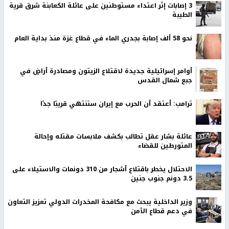
‏3 إصابات إثر اعتداء مستوطنين على عائلة الكعابنة شرق قرية
الطيبة
نحو 58 ألف إصابة بجدري الماء في قطاع غزة منذ بداية العام
أوامر إسرائيلية جديدة لاقتلاع الزيتون ومصادرة أراضٍ في
جبع شمال القدس
ترامب: أعتقد أن الحرب مع إيران ستنتهي قريبًا جدًا
عائلة بشار عقل تطالب بكشف ملابسات مقتله وإحالة
المتورطين للقضاء
الاحتلال يخطر باقتلاع أشجار من 310 دونمات والاستيلاء على
3.5 دونم جنوب جنين
وزير الداخلية يبحث مع مكافحة المخدرات الدولي تعزيز التعاون
في دعم قطاع الأمن