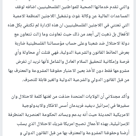
والتي تقدم خدماتها الصحية للمواطنين الفلسطينيين، اضافه لوقف
المساعدات المالية عن وكالة غوث وتشغيل اللاجئين المنظمة الاممية
التي تعتني في اللاجئين الفلسطينيين، ان هذه الإدارة لم تكتفي بكل هذه
الأفعال بل ذهبت إلى أبعد من ذلك حيث تعاونت وما زالت تتعاون مع
دولة الاحتلال ضد شعبنا وعلى حساب مؤسساتنا الفلسطينية ضاربة
بعرض الحائط القانون والشرعية الدولية، فهي قتلت أي محاولة وأي
فرصة وإمكانية لتحقيق السلام العادل والشامل لأنها تريد ان تفرض
مشروعها فقط دون الأخذ بعين الاعتبار حقوقنا المشروعة والمعترف بها
من قبل القانون الدولي والشرعية الدولية والغير قابلة للتصرف.
وأكد مجدلاني أن الولايات المتحدة حذفت من لغتها كلمة الاحتلال وان
سفيرها في إسرائيل ديفيد فريدمان أسس الافكار والايدولوجية
الامريكية الحديثة حيث أنه يدعم ويساند الحكومة العنصرية المتطرفة
الإسرائيلية، بهذه الأعمال تصبح امريكا شريك الاحتلال الذي يسلب
أرضنا وحقوقنا المشروعة والمعترف بها من قبل القانون الدولي و