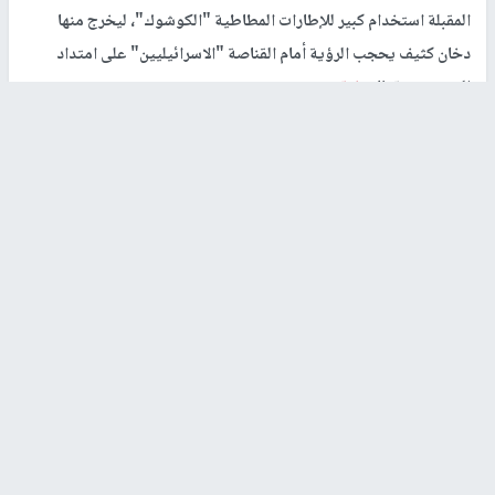
المقبلة استخدام كبير للإطارات المطاطية "الكوشوك"، ليخرج منها
دخان كثيف يحجب الرؤية أمام القناصة "الاسرائيليين" على امتداد
الحدود مع قطاع
غزة
.
ويخشى جنود الاحتلال من أن يكون الشبان الفلسطينيين قرروا التزود
بعدد كبير جدًا من المرايا الساطعة لتوجيه أشعة الشمس لتنعكس على
أعين القناصة، وبذلك أطلق على مسيرة الجمعة المقبلة جمعة "الكوشوك
والمرايا".
ونقلت الصحيفة العبرية عن مصادرها، بأن حملة "الكوشوك" اتسع
نطاقها في قطاع
غزة
خلال الـ24 ساعة الماضية، فالشبان الفلسطينيين
يقومون بجمع الاطارات المطاطية والمرايا المسكرة لتكون سلاحهم ضد
القناصة الاسرائيلية المتمركزين على الحدود مع قطاع
غزة
.