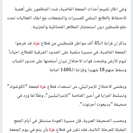
وفي اطار تقييم أحداث الجمعة الماضية، شدد المنظمون على أهمية
الاحتفاظ بالطابع السلمي للمسيرات والتجمعات، مع ابقاء الفعاليات تحت
علم فلسطين دون استحضار المظاهر الفصائلية والحزبية.
يذكر ان قرابة الـ45 ألف مواطن فلسطيني من قطاع
غزة
، قد خرجوا
الجمعة الماضية، في مسيرة سلمية على الحدود الشرقية للقطاع، احياءاً
ليوم الأرض.وفتحت قوات الاحتلال نيران أسلحتها على صدور الشباب
وسقط منهم 18 شهيدا وقرابة الـ1400 اصابة
ويخشى الاحتلال الإسرائيلي، من استعداد قطاع
غزة
لجمعة "الكوشوك"
وتسليط المرايا في أعين القناصة "الإسرائيليين"، وفقًا لما ورد في
صحيفة "يديعوت أحرنوت".
وبحسب الصحيفة العبرية، فإن مسيرة العودة ستنتقل في أيام الجمع
المقبلة للمرحلة الثانية، فقد تقرر في قطاع
غزة
بأن يتم في يوم الجمعة