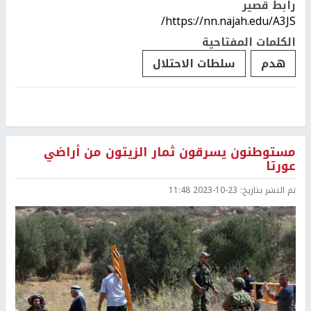
رابط قصير
https://nn.najah.edu/A3JS/
الكلمات المفتاحية
هدم
سلطات الاحتلال
مستوطنون يسرقون ثمار الزيتون من أراضي
عورتا
تم النشر بتاريخ:
2023-10-23 11:48