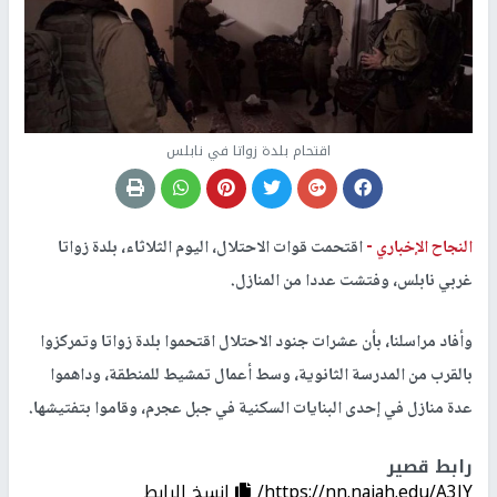
اقتحام بلدة زواتا في نابلس
النجاح الإخباري -
اقتحمت قوات الاحتلال، اليوم الثلاثاء، بلدة زواتا
غربي نابلس، وفتشت عددا من المنازل.
وأفاد مراسلنا، بأن عشرات جنود الاحتلال اقتحموا بلدة زواتا وتمركزوا
بالقرب من المدرسة الثانوية، وسط أعمال تمشيط للمنطقة، وداهموا
عدة منازل في إحدى البنايات السكنية في جبل عجرم، وقاموا بتفتيشها.
رابط قصير
https://nn.najah.edu/A3JY/
إنسخ الرابط