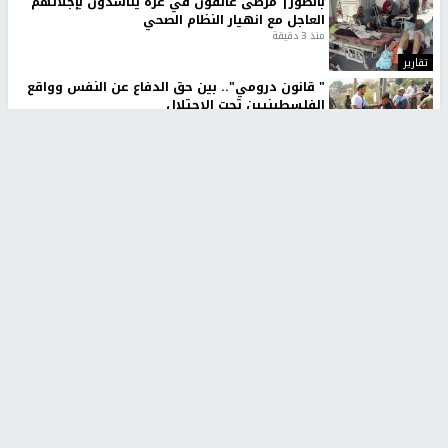
بالصور| مرضى عالقون في غزة يناشدون بإجلائهم
العاجل مع انهيار النظام الصحي
منذ 3 دقيقة
تقارير
" قانون درومي".. بين حق الدفاع عن النفس وواقع
الفلسطينيين تحت الاحتلال
منذ 8 ثواني
تقارير
شهداء بينهم أطفال في غزة.. والاحتلال يصعّد
غاراته ويمنح السكان دقائق للإخلاء
منذ 11 ثانية
تقارير
تصريحات خاصة
تصريحات خاصة
تصريحات خاصة
غازي حمد للشرق: الاتفاق حصيلة
مدير مستشفى النجاح: : نقل