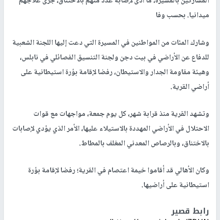
المشاركين بالمسيرة، ما أدى لإصابة عدد منهم بالاختناق، جرى علاجهم
ميدانيا. بحسب وفا
وشارك المئات من المواطنين في المسيرة التي دعت إليها اللجنة الشعبية
للدفاع عن الأراضي في بيت دجن ولجنة التنسيق الفصائلي في نابلس،
وهيئة مقاومة الجدار والاستيطان، رفضا لإقامة بؤرة استيطانية على
أراضي القرية.
وتشهد القرية منذ قرابة شهر، كل يوم جمعة، مواجهات مع قوات
الاحتلال في الأراضي المهددة بالاستيلاء عليها، الأمر الذي يؤدي لإصابات
بالاختناق، وبالرصاص المعدني المغلف بالمطاط.
وكان الأهالي قد أقاموا خيمة اعتصام في القرية؛ رفضا لإقامة بؤرة
استيطانية على أراضيها.
رابط قصير