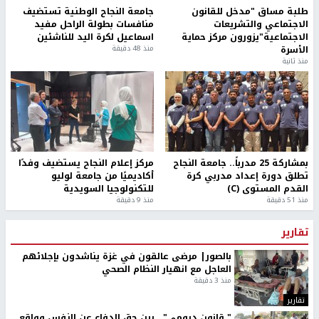
طلبة مساق "مدخل للقانون
جامعة النجاح الوطنية تستضيف
الاجتماعي والتشريعات
منافسات بطولة الراحل مفيد
الاجتماعية"يزورون مركز حماية
اسماعيل لكرة اليد للناشئين
الأسرة
منذ 48 دقيقة
منذ ثانية
بمشاركة 25 مدرباً.. جامعة النجاح
مركز إعلام النجاح يستضيف وفدًا
تطلق دورة إعداد مدربي كرة
أكاديميًا من جامعة لوليو
القدم المستوى (C)
للتكنولوجيا السويدية
منذ 51 دقيقة
منذ 9 دقيقة
تقارير
بالصور| مرضى عالقون في غزة يناشدون بإجلائهم
العاجل مع انهيار النظام الصحي
منذ 3 دقيقة
تقارير
" قانون درومي".. بين حق الدفاع عن النفس وواقع