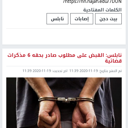
https://nn.najah.edu/7DUN/
الكلمات المفتاحية
بيت دجن
إصابات
نابلس
نابلس: القبض على مطلوب صادر بحقه 6 مذكرات
قضائية
تم النشر بتاريخ:
2020-11-19 11:39
اخر تحديث:
2020-11-19 11:39