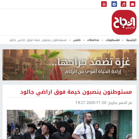
البث المباشر
إذاعة النجاح
الرئيسية
فلسطينيات
محافظات
نابلس
مستوطنون ينصبون خيمة فوق اراضي جالود
مستوطنون ينصبون خيمة فوق اراضي جالود
تم النشر بتاريخ:
2020-11-20 19:27