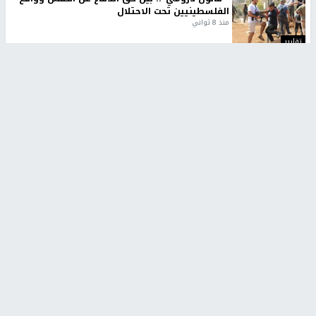
الفلسطينيين تحت الاحتلال
منذ 8 ثواني
تقارير
شهداء بينهم أطفال في غزة.. والاحتلال يصعّد
غاراته ويمنح السكان دقائق للإخلاء
منذ 11 ثانية
تقارير
تصريحات خاصة
تصريحات خاصة
تصريحات خاصة
غازي حمد للشرق: الاتفاق حصيلة
مدير مستشفى النجاح: : نقل
مفاوضات طويلة استمرت ستة
أجهزة غسيل الكلى دون تجهيزات
شهور
متكاملة خطر على المرضى
منذ 12 ثانية
منذ 2 ساعة
تصريحات خاصة
تصريحات خاصة