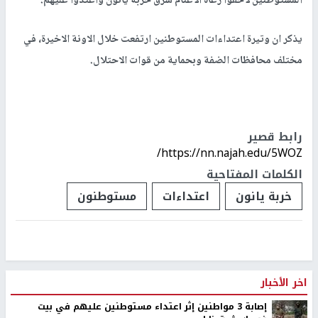
المستوطنين لاحقوا رعاة الاغنام شرق خربة يانون واعتدوا عليهم.
يذكر ان وتيرة اعتداءات المستوطنين ارتفعت خلال الاونة الاخيرة، في
مختلف محافظات الضفة وبحماية من قوات الاحتلال.
رابط قصير
https://nn.najah.edu/5WOZ/
الكلمات المفتاحية
خربة يانون
اعتداءات
مستوطنون
اخر الأخبار
إصابة 3 مواطنين إثر اعتداء مستوطنين عليهم في بيت