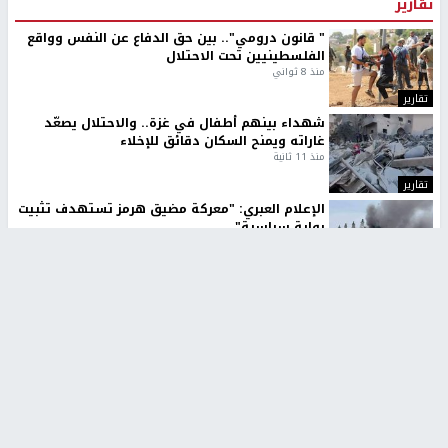
تقارير
" قانون درومي".. بين حق الدفاع عن النفس وواقع
الفلسطينيين تحت الاحتلال
منذ 8 ثواني
تقارير
شهداء بينهم أطفال في غزة.. والاحتلال يصعّد
غاراته ويمنح السكان دقائق للإخلاء
منذ 11 ثانية
تقارير
الإعلام العبري: "معركة مضيق هرمز تستهدف تثبيت
رواية سياسية"
منذ 9 ثواني
تقارير
تصريحات خاصة
تصريحات خاصة
تصريحات خاصة