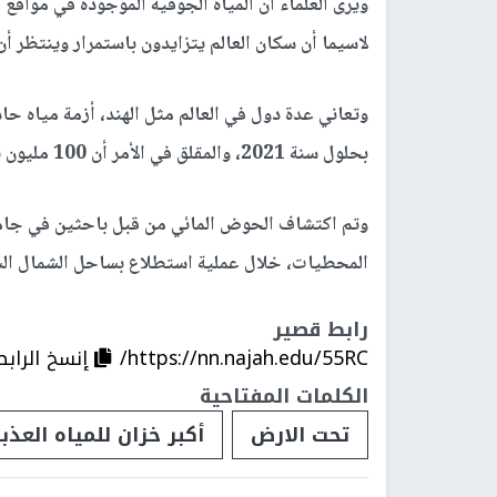
ويرى العلماء أن المياه الجوفية الموجودة في مواقع 
لاسيما أن سكان العالم يتزايدون باستمرار وينتظر أن يصلوا إلى 9.7 مليارات نسم
بحلول سنة 2021، والمقلق في الأمر أن 100 مليون نسمة يعيشون في هذه الحواضر.
وتم اكتشاف الحوض المائي من قبل باحثين في جامع
المحطيات، خلال عملية استطلاع بساحل الشمال الشر
رابط قصير
https://nn.najah.edu/55RC/
إنسخ الرابط
الكلمات المفتاحية
تحت الارض
أكبر خزان للمياه العذب