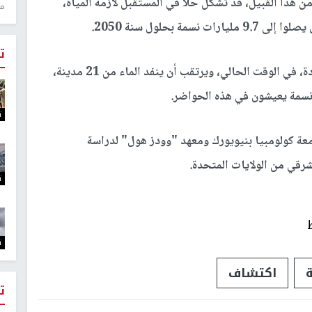
من هذا القبيل، قد تشكل حلا في المستقبل لأزمة المياه،
منذ 0
ة بحلول سنة 2050.
ت
وتعاني عدة دول في العالم مثل الهند، أزمة مياه حادة، في الوقت الحالي، ويرتقب أن ينفد الماء من 21 مدينة،
ت
ة كولومبيا بنيويورك ومعهد "وودز هول" لدراسة
قي من الولايات المتحدة.
ت
ت
ة
اكتشاف
ت