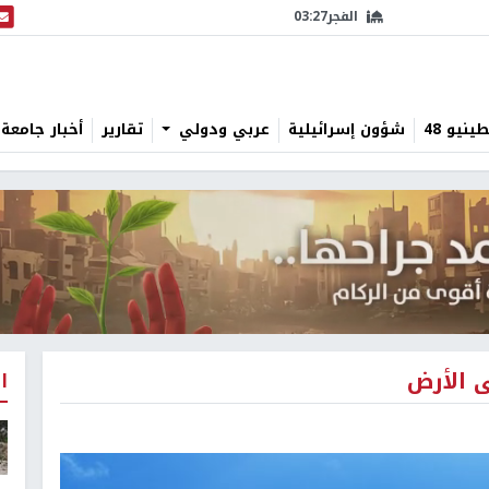
الفجر
03:27
البث
نيو 48
شؤون إسرائيلية
عربي ودولي
تقارير
أخبار جامعة 
ى الأرض
ا