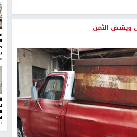
ن ويقبض الثمن
غ
ا
ط
ش
منذ 6
ا
ل
ا
ا
3 أيام، 23 ساعة ago