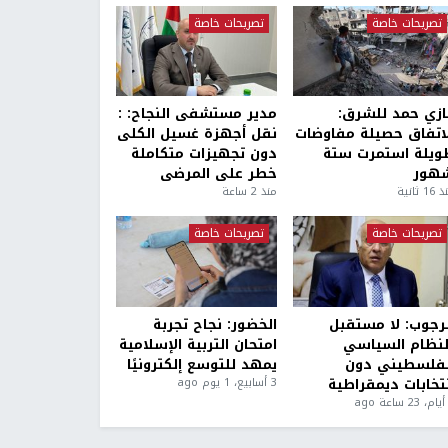
تصريحات خاصة
تصريحات خاصة
ازي حمد للشرق:
مدير مستشفى النجاح: :
لاتفاق حصيلة مفاوضات
نقل أجهزة غسيل الكلى
ويلة استمرت ستة
دون تجهيزات متكاملة
هور
خطر على المرضى
1 ثانية
منذ 2 ساعة
تصريحات خاصة
تصريحات خاصة
لرجوب: لا مستقبل
الخضور: نجاح تجربة
لنظام السياسي
امتحان التربية الإسلامية
لفلسطيني دون
يمهد للتوسع إلكترونيًا
نتخابات ديمقراطية
3 أسابيع، 1 يوم ago