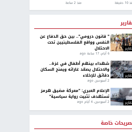
1 دقيقة
منذ 2 ساعة
قارير
" قانون درومي".. بين حق الدفاع عن
النفس وواقع الفلسطينيين تحت
الاحتلال
قارير
6 أيام، 17 ساعة ago
شهداء بينهم أطفال في غزة..
والاحتلال يصعّد غاراته ويمنح السكان
دقائق للإخلاء
قارير
2 أسبوعين ago
الإعلام العبري: "معركة مضيق هرمز
تستهدف تثبيت رواية سياسية"
2 أسبوعين، 4 أيام ago
قارير
صريحات خاصة