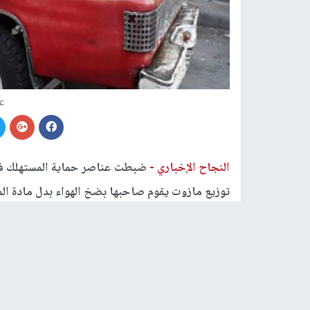
عر
النجاح الإخباري -
ضبطت عناصر حماية المستهلك في
توزيع مازوت يقوم صاحبها بضخ الهواء بدل مادة الم
و400 ليتر لمنزل آخر و 100 ليتر أخرى، وجميعها هواء.
وأكد
الموز
ع أنه تقاضى ثمن “الهواء” الذي عبأه ع