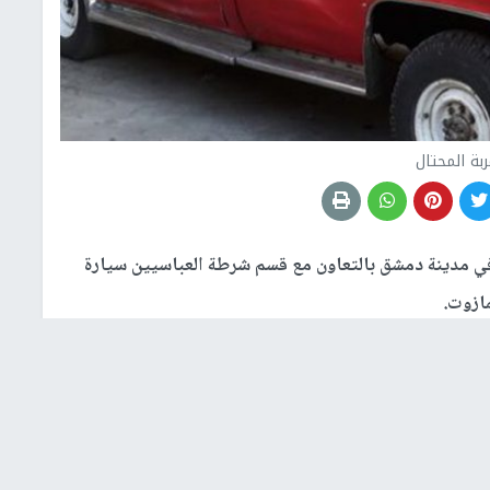
بة المحتال
 مدينة دمشق بالتعاون مع قسم شرطة العباسيين سيارة
ازوت.
وبعد إلقاء القبض على الفاعل، اعترف بتعبئته نحو 900 “ليتر هواء” بدل المازوت موزعة على 400 ليتر لمنزل
لى أنه مادة المازوت، فيما قامت الجهات المختصة بتنظيم