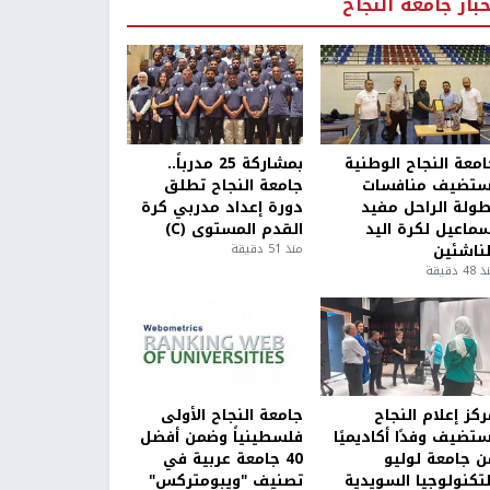
خبار جامعة النجاح
امعة النجاح الوطنية
بمشاركة 25 مدرباً..
ستضيف منافسات
جامعة النجاح تطلق
طولة الراحل مفيد
دورة إعداد مدربي كرة
سماعيل لكرة اليد
القدم المستوى (C)
لناشئين
منذ 51 دقيقة
4 دقيقة
كز إعلام النجاح
جامعة النجاح الأولى
ستضيف وفدًا أكاديميًا
فلسطينياً وضمن أفضل
ن جامعة لوليو
40 جامعة عربية في
لتكنولوجيا السويدية
تصنيف "ويبومتركس"