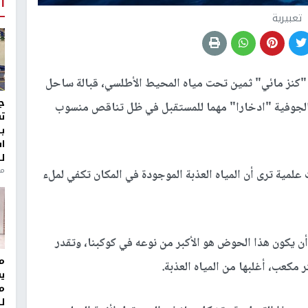
أ
تعبيرية
 "كنز مائي" ثمين تحت مياه المحيط الأطلسي، قبالة ساحل
ج
الجوفية "ادخارا" مهما للمستقبل في ظل تناقص منسوب
ت
ب
ا
ل
منذ 8
nzherald"، فإن تقديرات علمية ترى أن المياه العذبة الموجودة في المكان تكفي لملء
أن يكون هذا الحوض هو الأكبر من نوعه في كوكبنا، وتقدر
مر
ي
م
ل