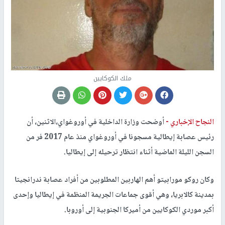
ملك الكوكايين
النجاح الإخباري -
أوضحت وزارة الداخلية في أوروغواي،الاثنين، أن
رئيس عصابة إيطالية مسجونا في أوروغواي منذ عام 2017 فر من
السجن الليلة الماضية أثناء انتظار ترحيله إلى إيطاليا.
وكان روكو مورابيتو أهم الهاربين المطلوبين من أفراد عصابة ندرانجيتا
بمدينة كالابريا، وهي أقوى جماعات الجريمة المنظمة في إيطاليا وإحدى
أكبر موردي الكوكايين من أميركا الجنوبية إلى أوروبا.