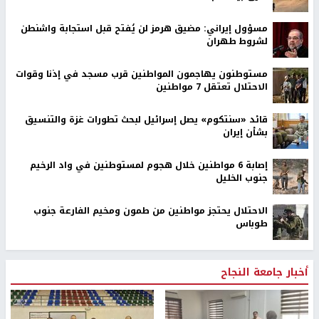
مسؤول إيراني: مضيق هرمز لن يُفتح قبل استجابة واشنطن
لشروط طهران
مستوطنون يهاجمون المواطنين قرب مسجد في إذنا وقوات
الاحتلال تعتقل 7 مواطنين
قائد «سنتكوم» يصل إسرائيل لبحث تطورات غزة والتنسيق
بشأن إيران
إصابة 6 مواطنين خلال هجوم لمستوطنين في واد الرخيم
جنوب الخليل
الاحتلال يحتجز مواطنين من طمون ومخيم الفارعة جنوب
طوباس
أخبار جامعة النجاح