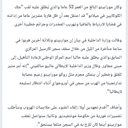
وكان مورابيتو البالغ من العمر 52 عاما والذي يُطلق عليه لقب "ملك
الكوكايين في ميلانو" قد اعتقل بعد أن ظل هاربا عشرين عاما من إدانته
في قضايا الارتباط بالمافيا وتهريب المخدرات وجرائم خطيرة أخرى.
وقالت وزارة الداخلية في بيان إن مواربيتو وثلاثة آخرين هربوا في
ساعة متأخرة من الليل من خلال سقف سجن كارسيل المركزي
السابق،والذي يطلق عليه حاليا اسم المركز الوطني لإعادة التأهيل، إلى
مبنى مجاور. وقال وزير الداخلية الإيطالي ماتيو سالفيني "إنه أمر مثير
للقلق وخطير أن يتمكن مجرم مثل روكو مورابيتو زعيم عصابة
ندارنجيتا من الهرب من سجن في أوروجواي أثناء انتظار تسليمه
لإيطاليا".
وأضاف "أقدم تعهدين أولا: إلقاء الضوء على ملابسات الهروب وسأطلب
تفسيرات فورية من حكومة مونتفيديو. وثانيا: سنواصل تعقب
مواربيتو أينما كان للزج به في السجن مثلما يستحق".