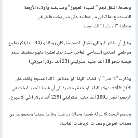
وبعدها، انتقل نجم "السيدة العجوز" وصديقته وأولاده الأربعة
للاستمتاع بما تبقى من عطلته على متن يخت فاخر في
منطقة "الريفيرا" الفرنسية.
وقبل أن يغادر اليونان، تقول الصحيفة، كان رونالدو (34 سنة) كريما مع
موظفي المنتجع السياحي الفاخر، حيث ترك لعشرة منهم بقشيشا تقدر
قيمته بنحو 18 ألف جنيه إسترليني (23 ألف دولار أميركي).
وذكرت "ذا صن" أن قضاء الليلة الواحدة في ذلك المنتجع يكلف على
الأقل 9 ألاف دولار لليلة الواحدة ، مشيرة إلى أن قيمة تأجير اليخت في
الريفيرا تقدر بـ180 ألف جنيه إسترليني (229 ألف دولار) في الأسبوع.
ويضم اليخت 6 غرفة فخمة وصالة رياضية وقاعة سينما ومجموعة من
معدات الغوص ومعدات الرياضات المائية.