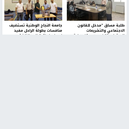
طلبة مساق "مدخل للقانون
جامعة النجاح الوطنية تستضيف
الاجتماعي والتشريعات
منافسات بطولة الراحل مفيد
الاجتماعية"يزورون مركز حماية
اسماعيل لكرة اليد للناشئين
الأسرة
منذ 48 دقيقة
منذ ثانية
بمشاركة 25 مدرباً.. جامعة النجاح
مركز إعلام النجاح يستضيف وفدًا
تطلق دورة إعداد مدربي كرة
أكاديميًا من جامعة لوليو
القدم المستوى (C)
للتكنولوجيا السويدية
منذ 51 دقيقة
منذ 9 دقيقة
تقارير
بالصور| مرضى عالقون في غزة يناشدون بإجلائهم