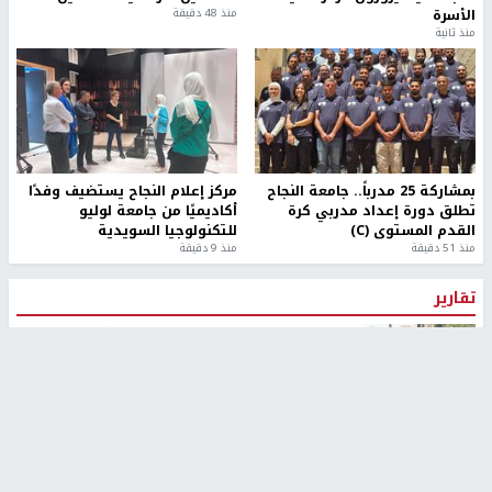
الأسرة
منذ 48 دقيقة
منذ ثانية
بمشاركة 25 مدرباً.. جامعة النجاح
مركز إعلام النجاح يستضيف وفدًا
تطلق دورة إعداد مدربي كرة
أكاديميًا من جامعة لوليو
القدم المستوى (C)
للتكنولوجيا السويدية
منذ 51 دقيقة
منذ 9 دقيقة
تقارير
" قانون درومي".. بين حق الدفاع عن النفس وواقع
الفلسطينيين تحت الاحتلال
منذ 8 ثواني
تقارير
شهداء بينهم أطفال في غزة.. والاحتلال يصعّد
غاراته ويمنح السكان دقائق للإخلاء
منذ 11 ثانية