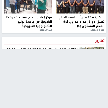
بمشاركة 25 مدرباً.. جامعة النجاح
مركز إعلام النجاح يستضيف وفدًا
تطلق دورة إعداد مدربي كرة
أكاديميًا من جامعة لوليو
القدم المستوى (C)
للتكنولوجيا السويدية
منذ 51 دقيقة
منذ 9 دقيقة
تقارير
" قانون درومي".. بين حق الدفاع عن النفس وواقع
الفلسطينيين تحت الاحتلال
منذ 8 ثواني
تقارير
شهداء بينهم أطفال في غزة.. والاحتلال يصعّد
غاراته ويمنح السكان دقائق للإخلاء
منذ 11 ثانية
تقارير
الإعلام العبري: "معركة مضيق هرمز تستهدف تثبيت
رواية سياسية"
منذ 9 ثواني
تقارير