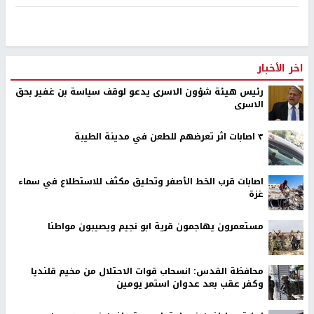
اخر الأخبار
رئيس هيئة شؤون الاسرى يدعو لوقف سياسة بن غفير بحق
الاسرى
٣ اصابات اثر تعرضهم للطعن في مدينة الطيبة
اصابات قرب الخط الأصفر وتحليق مكثف للاستطلاع في سماء
غزة
مستعمرون يهاجمون قرية ابو نجيم ويصيبون مواطنا
محافظة القدس: انسحاب قوات الاحتلال من مخيم قلنديا
وكفر عقب بعد عدوان استمر يومين