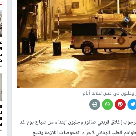
غ
ا
ط
ش
منذ 2
وجلبون في جنين لثلاثة أيام
ا
ل
ا
رجوب إغلاق قريتي صانور وجلبون ابتداء من صباح يوم غد
ا
من
طواقم الطب الوقائي لإجراء الفحوصات اللازمة وتتبع