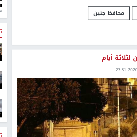
ال
منذ 1
محافظ جنين
ت
لثلاثة أيام
ت
2020-1
ت
ت
ت