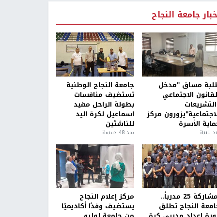
خبار جامعة النجاح
لبة مساق "مدخل
جامعة النجاح الوطنية
لقانون الاجتماعي
تستضيف منافسات
التشريعات
بطولة الراحل مفيد
لاجتماعية"يزورون مركز
اسماعيل لكرة اليد
ماية الأسرة
للناشئين
ذ ثانية
منذ 48 دقيقة
بمشاركة 25 مدرباً..
مركز إعلام النجاح
امعة النجاح تطلق
يستضيف وفدًا أكاديميًا
ورة إعداد مدربي كرة
من جامعة لوليو