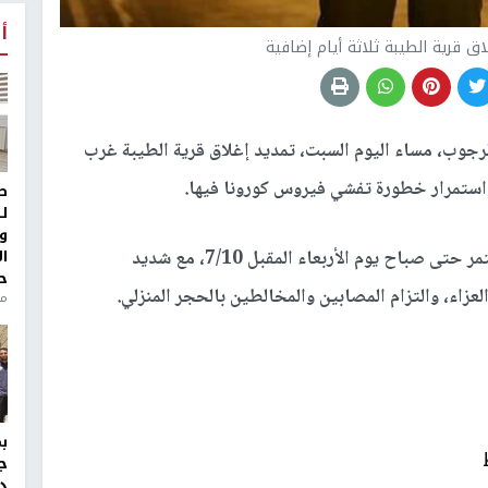
أ
ق قرية الطيبة ثلاثة أيام إضافية
جوب، مساء اليوم السبت، تمديد إغلاق قرية الطيبة غرب
ة واستمرار خطورة تفشي فيروس كورونا فيها.
ط
ل
و
ا
وأوضح الرجوب في بيان صدر عنه، أن الإغلاق سيستمر حتى صباح يوم الأربعاء المقبل 7/10، مع شديد
ح
عزاء، والتزام المصابين والمخالطين بالحجر المنزلي.
من
ج
د