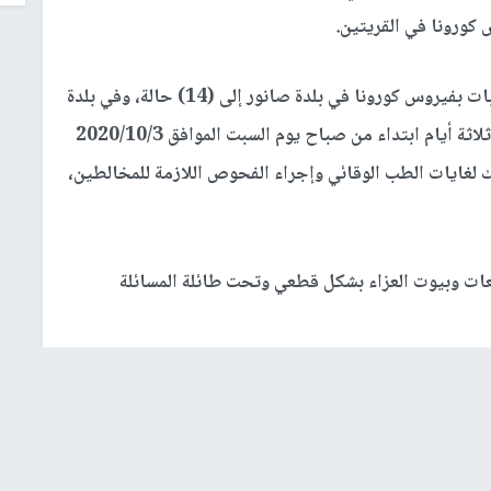
 كورونا في القريتين.
وأوضح في بيان مقتضب، أنه بعد إرتفاع عدد الإصابات بفيروس كورونا في بلدة صانور إلى (14) حالة، وفي بلدة
جلبون (10) إصابات فقد تقرر إغلاق البلدتين لمدة ثلاثة أيام ابتداء من صباح يوم السبت الموافق 2020/10/3
ح يوم الثلاثاء الموافق 2020/10/6 وذلك لغايات الطب الوقائي وإجراء الفحوص اللازمة للمخالطين،
عات وبيوت العزاء بشكل قطعي وتحت طائلة المسائلة