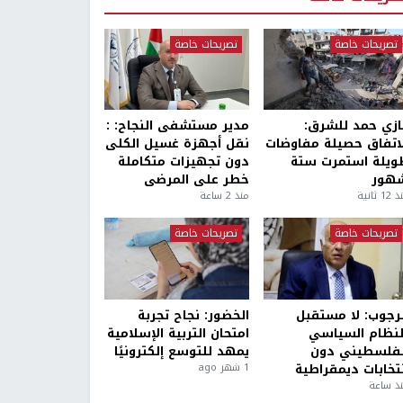
تصريحات خاصة
تصريحات خاصة
ازي حمد للشرق:
مدير مستشفى النجاح: :
لاتفاق حصيلة مفاوضات
نقل أجهزة غسيل الكلى
ويلة استمرت ستة
دون تجهيزات متكاملة
هور
خطر على المرضى
1 ثانية
منذ 2 ساعة
تصريحات خاصة
تصريحات خاصة
لرجوب: لا مستقبل
الخضور: نجاح تجربة
لنظام السياسي
امتحان التربية الإسلامية
لفلسطيني دون
يمهد للتوسع إلكترونيًا
نتخابات ديمقراطية
1 شهر ago
ذ ساعة