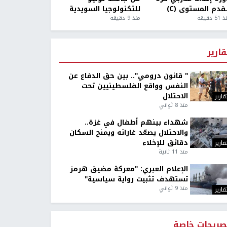
قدم المستوى (C)
للتكنولوجيا السويدية
5 دقيقة
منذ 9 دقيقة
قارير
" قانون درومي".. بين حق الدفاع عن
النفس وواقع الفلسطينيين تحت
الاحتلال
قارير
منذ 8 ثواني
شهداء بينهم أطفال في غزة..
والاحتلال يصعّد غاراته ويمنح السكان
دقائق للإخلاء
قارير
منذ 11 ثانية
الإعلام العبري: "معركة مضيق هرمز
تستهدف تثبيت رواية سياسية"
منذ 9 ثواني
قارير
صريحات خاصة