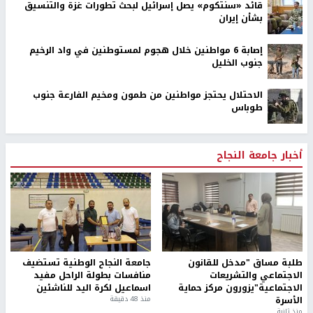
قائد «سنتكوم» يصل إسرائيل لبحث تطورات غزة والتنسيق
بشأن إيران
إصابة 6 مواطنين خلال هجوم لمستوطنين في واد الرخيم
جنوب الخليل
الاحتلال يحتجز مواطنين من طمون ومخيم الفارعة جنوب
طوباس
أخبار جامعة النجاح
طلبة مساق "مدخل للقانون
جامعة النجاح الوطنية تستضيف
الاجتماعي والتشريعات
منافسات بطولة الراحل مفيد
الاجتماعية"يزورون مركز حماية
اسماعيل لكرة اليد للناشئين
الأسرة
منذ 48 دقيقة
منذ ثانية