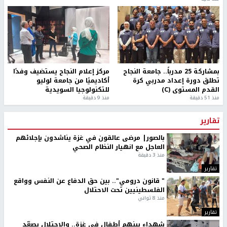
بمشاركة 25 مدرباً.. جامعة النجاح
مركز إعلام النجاح يستضيف وفدًا
تطلق دورة إعداد مدربي كرة
أكاديميًا من جامعة لوليو
القدم المستوى (C)
للتكنولوجيا السويدية
منذ 51 دقيقة
منذ 9 دقيقة
تقارير
بالصور| مرضى عالقون في غزة يناشدون بإجلائهم
العاجل مع انهيار النظام الصحي
منذ 3 دقيقة
تقارير
" قانون درومي".. بين حق الدفاع عن النفس وواقع
الفلسطينيين تحت الاحتلال
منذ 8 ثواني
تقارير
شهداء بينهم أطفال في غزة.. والاحتلال يصعّد