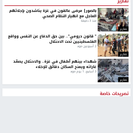
تقارير
بالصور| مرضى عالقون في غزة يناشدون بإجلائهم
العاجل مع انهيار النظام الصحي
منذ 3 دقيقة
تقارير
" قانون درومي".. بين حق الدفاع عن النفس وواقع
الفلسطينيين تحت الاحتلال
2 أسبوعين ago
تقارير
شهداء بينهم أطفال في غزة.. والاحتلال يصعّد
غاراته ويمنح السكان دقائق للإخلاء
3 أسابيع، 1 يوم ago
تقارير
تصريحات خاصة
تصريحات خاصة
تصريحات خاصة