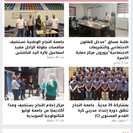
طلبة مساق "مدخل للقانون
جامعة النجاح الوطنية تستضيف
الاجتماعي والتشريعات
منافسات بطولة الراحل مفيد
الاجتماعية"يزورون مركز حماية
اسماعيل لكرة اليد للناشئين
الأسرة
منذ 48 دقيقة
منذ 5 ثواني
بمشاركة 25 مدرباً.. جامعة النجاح
مركز إعلام النجاح يستضيف وفدًا
تطلق دورة إعداد مدربي كرة
أكاديميًا من جامعة لوليو
القدم المستوى (C)
للتكنولوجيا السويدية
1 اسبوع. ago
منذ 10 دقيقة