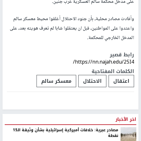
على مدخل محكمة سالم العسكرية غرب جنين.
وأفادت مصادر محلية، بأن جنود الاحتلال أغلقوا محيط معسكر سالم
واعتدوا على المواطنين، قبل ان يعتقلوا شابا لم تعرف هويته بعد، على
المدخل الخارجي للمحكمة.
رابط قصير
https://nn.najah.edu/25I4/
الكلمات المفتاحية
اعتقال
الاحتلال
معسكر سالم
اخر الأخبار
مصادر عبرية: خلافات أميركية إسرائيلية بشأن وثيقة الـ15
نقطة