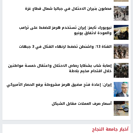
مصابون بنيران الاحتلال في جباليا شمال قطاع غزة
نيويورك تايمز: إيران تستخدم هرمز للضغط على ترامب
والعودة لاتفاق يونيو
القناة 13: واشنطن تضغط لإنهاء القتال في 3 جبهات
إصابة شاب بشظايا رصاص الاحتلال واعتقال خمسة مواطنين
خلال اقتحام مخيم بلاطة
إيران: إعادة فتح مضيق هرمز مشروطة برفع الحصار الأميركي
أسعار صرف العملات مقابل الشيكل
أخبار جامعة النجاح