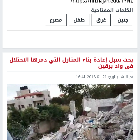
https://nn.najah.edu/1YNZ/
الكلمات المفتاحية
جنين
غرق
طفل
مصرع
بحث سبل إعادة بناء المنازل التي دمرها الاحتلال
في واد برقين
تم النشر بتاريخ:
2018-01-21 16:41