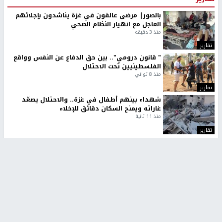
بالصور| مرضى عالقون في غزة يناشدون بإجلائهم
العاجل مع انهيار النظام الصحي
منذ 3 دقيقة
تقارير
" قانون درومي".. بين حق الدفاع عن النفس وواقع
الفلسطينيين تحت الاحتلال
منذ 8 ثواني
تقارير
شهداء بينهم أطفال في غزة.. والاحتلال يصعّد
غاراته ويمنح السكان دقائق للإخلاء
منذ 11 ثانية
تقارير
تصريحات خاصة
تصريحات خاصة
تصريحات خاصة