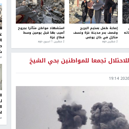
إصابة طفل بمخيم البريج
استشهاد مواطن متأثرا بجروح
ته
وقصف بحر مدينة غزة ونسف
أصيب بها قبل يومين وسط
غ
منازل في خان يونس
قطاع غزة
ا
2 شهرين ago
2 شهرين، 1 اسبوع. ago
ط
ش
منذ 2
حتلال تجمعا للمواطنين بحي الشيخ
2026-0
ا
ل
ا
ا
من