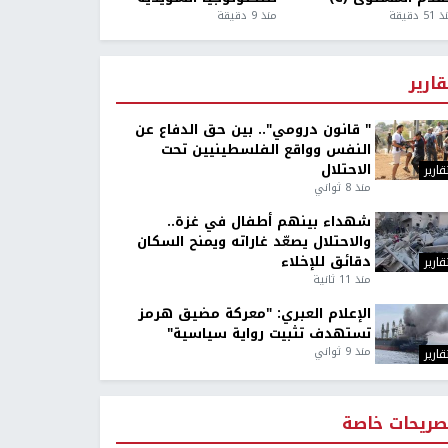
5 دقيقة
منذ 9 دقيقة
قارير
" قانون درومي".. بين حق الدفاع عن
النفس وواقع الفلسطينيين تحت
الاحتلال
قارير
منذ 8 ثواني
شهداء بينهم أطفال في غزة..
والاحتلال يصعّد غاراته ويمنح السكان
دقائق للإخلاء
قارير
منذ 11 ثانية
الإعلام العبري: "معركة مضيق هرمز
تستهدف تثبيت رواية سياسية"
منذ 9 ثواني
قارير
صريحات خاصة