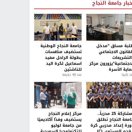
خبار جامعة النجاح
لبة مساق "مدخل
جامعة النجاح الوطنية
لقانون الاجتماعي
تستضيف منافسات
التشريعات
بطولة الراحل مفيد
لاجتماعية"يزورون مركز
اسماعيل لكرة اليد
ماية الأسرة
للناشئين
ذ ثانية
منذ 48 دقيقة
بمشاركة 25 مدرباً..
مركز إعلام النجاح
امعة النجاح تطلق
يستضيف وفدًا أكاديميًا
ورة إعداد مدربي كرة
من جامعة لوليو
قدم المستوى (C)
للتكنولوجيا السويدية