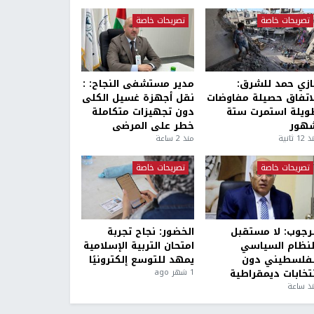
تصريحات خاصة
تصريحات خاصة
ازي حمد للشرق:
مدير مستشفى النجاح: :
لاتفاق حصيلة مفاوضات
نقل أجهزة غسيل الكلى
ويلة استمرت ستة
دون تجهيزات متكاملة
هور
خطر على المرضى
1 ثانية
منذ 2 ساعة
تصريحات خاصة
تصريحات خاصة
لرجوب: لا مستقبل
الخضور: نجاح تجربة
لنظام السياسي
امتحان التربية الإسلامية
لفلسطيني دون
يمهد للتوسع إلكترونيًا
نتخابات ديمقراطية
1 شهر ago
ذ ساعة