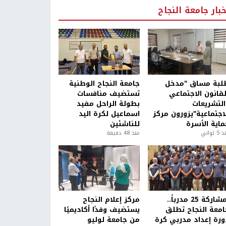
خبار جامعة النجاح
لبة مساق "مدخل
جامعة النجاح الوطنية
لقانون الاجتماعي
تستضيف منافسات
التشريعات
بطولة الراحل مفيد
لاجتماعية"يزورون مركز
اسماعيل لكرة اليد
ماية الأسرة
للناشئين
5 ثواني
منذ 48 دقيقة
بمشاركة 25 مدرباً..
مركز إعلام النجاح
امعة النجاح تطلق
يستضيف وفدًا أكاديميًا
ورة إعداد مدربي كرة
من جامعة لوليو