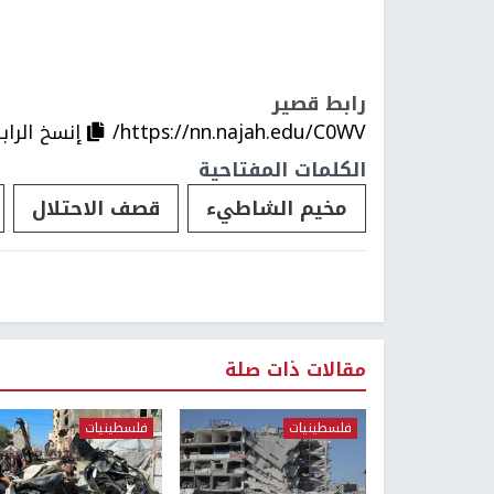
رابط قصير
https://nn.najah.edu/C0WV/
إنسخ الراب
الكلمات المفتاحية
مخيم الشاطيء
قصف الاحتلال
مقالات ذات صلة
فلسطينيات
فلسطينيات