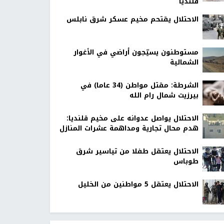
قلنديا
الاحتلال يقتحم مخيم عسكر شرق نابلس
مستوطنون يسيّجون أراضي في الأغوار
الشمالية
الشرطة: مقتل مواطن (34 عاما) في
بيرزيت شمال رام الله
الاحتلال يواصل عدوانه على مخيم قلنديا:
هدم محال تجارية ومداهمة عشرات المنازل
الاحتلال يعتقل طفلا من تياسير شرق
طوباس
الاحتلال يعتقل 5 مواطنين من الخليل