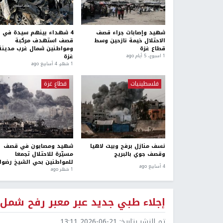
شهيد وإصابات جراء قصف
4 شهداء بينهم سيدة في
الاحتلال خيمة نازحين وسط
قصف استهدف مركبة
قطاع غزة
ومواطنين شمال غرب مدينة
غزة
1 اسبوع.، 5 أيام ago
1 شهر، 4 أسابيع ago
فلسطينيات
قطاع غزة
نسف منازل برفح وبيت لاهيا
شهيد ومصابون في قصف
وقصف جوي بالبريج
مسيّرة للاحتلال تجمعا
للمواطنين بحي الشيخ رضوا
4 أسابيع ago
1 شهر ago
إجلاء طبي جديد عبر معبر رفح شمل 97 شخصا
تم النشر بتاريخ:
2026-06-21 13:11