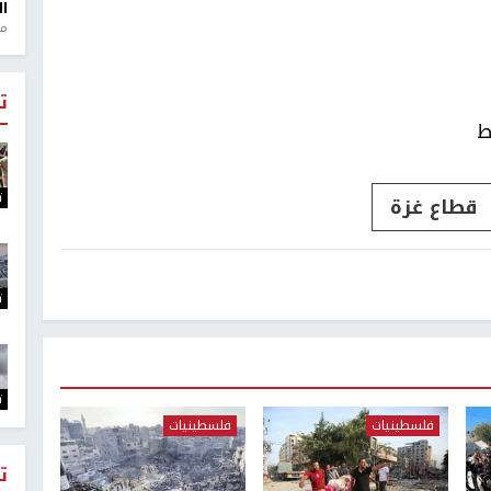
ال
منذ 1
ت
ط
ت
قطاع غزة
ت
ت
فلسطينيات
فلسطينيات
ت