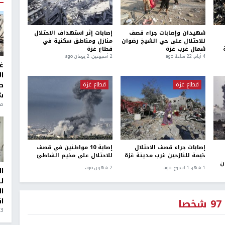
شهيدان وإصابات جراء قصف
إصابات إثر استهداف الاحتلال
للاحتلال على حي الشيخ رضوان
منازل ومناطق سكنية في
شمال غرب غزة
قطاع غزة
4 أيام، 22 ساعة ago
2 أسبوعين، 2 يومان ago
غ
ا
قطاع غزة
قطاع غزة
ط
ش
منذ 6
إصابات جراء قصف الاحتلال
إصابة 10 مواطنين في قصف
خيمة للنازحين غرب مدينة غزة
للاحتلال على مخيم الشاطئ
ن
1 شهر، 1 اسبوع. ago
2 شهرين ago
ا
ل
ا
ا
3 أيام، 23 ساعة ago