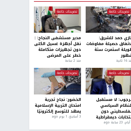
تصريحات خاصة
تصريحات خاصة
ازي حمد للشرق:
مدير مستشفى النجاح: :
لاتفاق حصيلة مفاوضات
نقل أجهزة غسيل الكلى
ويلة استمرت ستة
دون تجهيزات متكاملة
هور
خطر على المرضى
1 ثانية
منذ 2 ساعة
تصريحات خاصة
تصريحات خاصة
لرجوب: لا مستقبل
الخضور: نجاح تجربة
لنظام السياسي
امتحان التربية الإسلامية
لفلسطيني دون
يمهد للتوسع إلكترونيًا
نتخابات ديمقراطية
3 أسابيع، 1 يوم ago