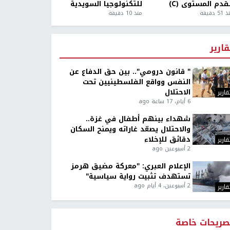
قدم المستوى (C)
للتكنولوجيا السويدية
5 دقيقة
منذ 10 دقيقة
قارير
" قانون درومي".. بين حق الدفاع عن
النفس وواقع الفلسطينيين تحت
الاحتلال
قارير
6 أيام، 17 ساعة ago
شهداء بينهم أطفال في غزة..
والاحتلال يصعّد غاراته ويمنح السكان
دقائق للإخلاء
قارير
2 أسبوعين ago
الإعلام العبري: "معركة مضيق هرمز
تستهدف تثبيت رواية سياسية"
2 أسبوعين، 4 أيام ago
قارير
صريحات خاصة