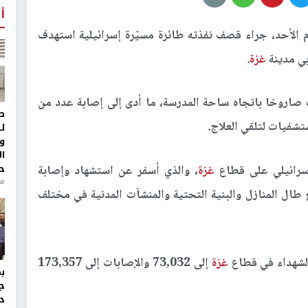
أ
 الأحد، جراء قصف نفذته طائرة مسيّرة إسرائيلية استهدف
ي مدينة
غزة
.
 صاروخا باتجاه ساحة المدرسة، ما أدى إلى إصابة عدد من
ط
ستشفيات لتلقي العلاج.
ل
و
ا
ح
إسرائيلي على قطاع
غزة
، والذي أسفر عن استشهاد وإصابة
منذ 
طال المنازل والبنية التحتية والمنشآت المدنية في مختلف
لشهداء في قطاع
غزة
إلى 73,032 والإصابات إلى 173,357
ج
د