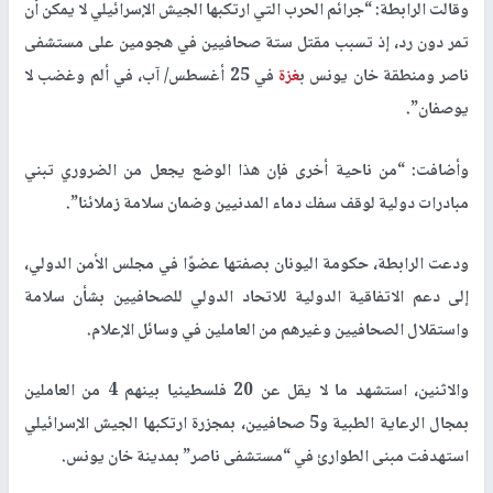
وقالت الرابطة: “جرائم الحرب التي ارتكبها الجيش الإسرائيلي لا يمكن أن
تمر دون رد، إذ تسبب مقتل ستة صحافيين في هجومين على مستشفى
ناصر ومنطقة خان يونس ب
غزة
في 25 أغسطس/ آب، في ألم وغضب لا
يوصفان”.
وأضافت: “من ناحية أخرى فإن هذا الوضع يجعل من الضروري تبني
مبادرات دولية لوقف سفك دماء المدنيين وضمان سلامة زملائنا”.
ودعت الرابطة، حكومة اليونان بصفتها عضوًا في مجلس الأمن الدولي،
إلى دعم الاتفاقية الدولية للاتحاد الدولي للصحافيين بشأن سلامة
واستقلال الصحافيين وغيرهم من العاملين في وسائل الإعلام.
والاثنين، استشهد ما لا يقل عن 20 فلسطينيا بينهم 4 من العاملين
بمجال الرعاية الطبية و5 صحافيين، بمجزرة ارتكبها الجيش الإسرائيلي
استهدفت مبنى الطوارئ في “مستشفى ناصر” بمدينة خان يونس.