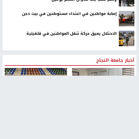
إصابة مواطنين في اعتداء مستوطنين في بيت دجن
الاحتلال يعيق حركة تنقل المواطنين في قلقيلية
أخبار جامعة النجاح
طلبة مساق "مدخل للقانون
جامعة النجاح الوطنية تستضيف
الاجتماعي والتشريعات
منافسات بطولة الراحل مفيد
الاجتماعية"يزورون مركز حماية
اسماعيل لكرة اليد للناشئين
الأسرة
منذ 48 دقيقة
منذ ثانية