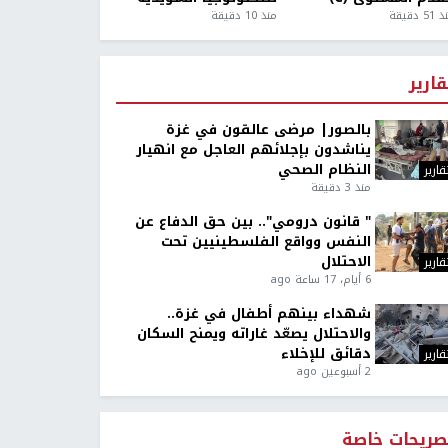
5 دقيقة
منذ 10 دقيقة
قارير
بالصور| مرضى عالقون في غزة
يناشدون بإجلائهم العاجل مع انهيار
النظام الصحي
قارير
منذ 3 دقيقة
" قانون درومي".. بين حق الدفاع عن
النفس وواقع الفلسطينيين تحت
الاحتلال
قارير
6 أيام، 17 ساعة ago
شهداء بينهم أطفال في غزة..
والاحتلال يصعّد غاراته ويمنح السكان
دقائق للإخلاء
قارير
2 أسبوعين ago
صريحات خاصة