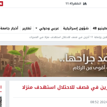
الظهر
11:45
البث
نيو 48
شؤون إسرائيلية
عربي ودولي
تقارير
أخبار جامعة 
اد 3 مواطنين وإصابة 11 آخرين في قصف للاحتلال استهدف منزلا
ا
2024-1