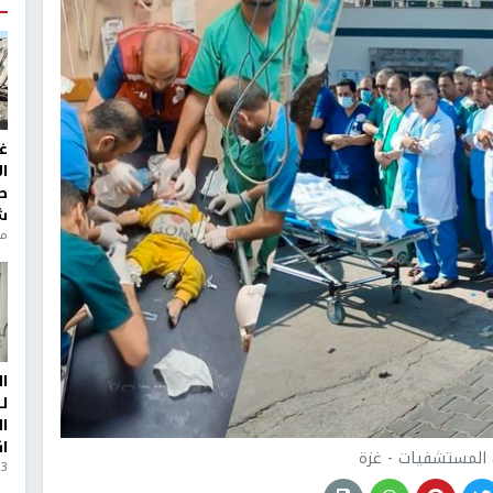
غ
ا
ط
ش
منذ 6
ا
ل
ا
ا
المستشفيات - غزة
3 أيام، 23 ساعة ago