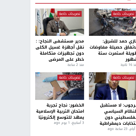
تصريحات خاصة
تصريحات خاصة
ازي حمد للشرق:
مدير مستشفى النجاح: :
لاتفاق حصيلة مفاوضات
نقل أجهزة غسيل الكلى
ويلة استمرت ستة
دون تجهيزات متكاملة
هور
خطر على المرضى
1 ثانية
منذ 2 ساعة
تصريحات خاصة
تصريحات خاصة
لرجوب: لا مستقبل
الخضور: نجاح تجربة
لنظام السياسي
امتحان التربية الإسلامية
لفلسطيني دون
يمهد للتوسع إلكترونيًا
نتخابات ديمقراطية
3 أسابيع، 1 يوم ago