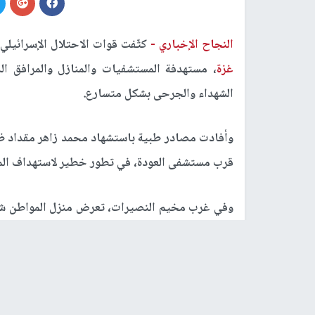
النجاح الإخباري -
كثّفت قوات الاحتلال الإسرائيلي
غزة
، مستهدفة المستشفيات والمنازل والمرافق ال
الشهداء والجرحى بشكل متسارع.
وأفادت مصادر طبية باستشهاد محمد زاهر مقداد ظهر 
قرب مستشفى العودة، في تطور خطير لاستهداف ال
وفي غرب مخيم النصيرات، تعرض منزل المواطن شه
وإصابة آخرين.
في السياق ذاته، استهدفت طائرات الاحتلال قسم 
إصابة ثلاثة من الطواقم الطبية العاملة هناك، فيم