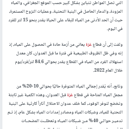
التي تصل المواطن تتباين بشكل كبير حسب الموقع الجغرافي، والمياه
المزودة، والدمار الحاصل في البنية التحتية، وعمليات النزوح المستمرة،
حيث أن الحد الأدنى من المياه للبقاء على الحياة يقدر بنحو 15 لتر للفرد
في اليوم.
ولفت إلى أن قطاع
غزة
يعاني من أزمة حادة في الحصول على المياه، إذ
إنه وفي ظل الظروف الطبيعية في فترة ما قبل العدوان، كان معدل
استهلاك الفرد من المياه في القطاع يقدر بحوالي 84.6 لتر/فرد/يوم
خلال العام 2022.
وتابع، أنه يُقدر إجمالي المياه المتوفرة حاليًا بحوالي 10-20% من
مجمل المياه المتاحة في قطاع
غزة
قبل العدوان، وهذه الكمية غير ثابتة
وتخضع لتوفر الوقود، كما خلف عدوان الاحتلال آثاراً كارثية على البنية
التحتية للمياه، وشبكات المياه ومصادر إمدادات المياه بشكل عام، إذ تـم
تدميـر حوالـي 40% مـن شـبكات الميـاه وتعطلــت المضحــات