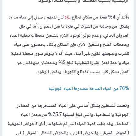
الرئيســية بســبب القصــف أو بســبب نفــاد الوقــود.
وأكد أن 4% فقط من سكان قطاع
غزة
كان لديهم وصول إلى مياه مدارة
بشكل آمن وخالية من التلوث في فترة ما قبل العدوان، أما في ظل
العدوان الحالي، وعدم توفر الوقود اللازم لتشغيل محطات تحلية المياه
ومحطات الضخ وتشغيل الآبار، فإن السكان بالكاد يحصلون على مياه
للشرب وبمجملها تكون غير آمنة، حيث أنه لا يتوفر سوى محطة تحلية
مياه واحدة تعمل بقدرة تشغيلية تبلغ 5% ومحطتان متوقفتان عن
العمل بشكل كلي بسبب انقطاع الكهرباء ونقص الوقود.
76% من المياه المتاحة مصدرها المياه الجوفية
وتعتمد فلسطين بشكل أساسي على المياه المستخرجة من المصادر
الجوفية والسطحية، والتي تبلغ نسبتها 75.7% من مجمل المياه
المتاحة. وقد بلغت كمية المياه التي تم ضخها من آبار الأحواض الجوفية
(الحوض الشرقي، والحوض الغربي، والحوض الشمالي الشرقي) في