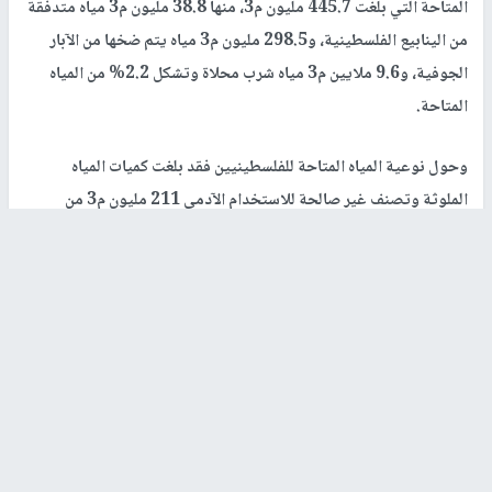
المتاحة التي بلغت 445.7 مليون م3، منها 38.8 مليون م3 مياه متدفقة
من الينابيع الفلسطينية، و298.5 مليون م3 مياه يتم ضخها من الآبار
الجوفية، و9.6 ملايين م3 مياه شرب محلاة وتشكل 2.2% من المياه
المتاحة.
وحول نوعية المياه المتاحة للفلسطينيين فقد بلغت كميات المياه
الملوثة وتصنف غير صالحة للاستخدام الآدمي 211 مليون م3 من
مجموع المياه المتاحة للفلسطينيين معظمها في قطاع
غزة
مقابل 234.7
مليون م3 صالحة للاستخدام الآدمي والتي تشمل المياه المشتراة
والمحلاة.
9.6 ملايين م3 مياه شرب محلاة
ووفق بيانات سلطة المياه فقد بدأت فلسطين بإنتاج كميات من المياه
المحلاة وصلت الى 9.6 ملايين م3 في العام 2022 نتيجة تشغيل
محطات تحلية محدودة الكمية في قطاع
غزة
، حيث من المتوقع زيادة