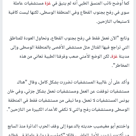
كما أوضح نائب المنسق الطبي أنه لم يتبق في
غزة
مستشفيات عاملة
سوى في رفح بجنوب القطاع وفي المنطقة الوسطى، لكنها ليست كافية
لاستيعاب النازحين.
وتابع "الآن نعمل فقط في رفح بجنوب القطاع، ونحاول العودة للمناطق
التي تراجع فيها القتال مثل مستشفى الأقصى بالمنطقة الوسطى وإلى
مدينة
غزة
، لكن الوضع الأمني صعب وفرقنا الطبية تعاني من هذه
المخاطر".
وأكد على أن غالبية المستشفيات تضررت بشكل كامل، وقال "هناك
مستشفيات توقفت عن العمل ومستشفيات تعمل بشكل جزئي، وفي خان
يونس المستشفيات لا تعمل، وما تبقى من مستشفيات فقط في المنطقة
الوسطى ومستشفيات رفح والتي لا تكفي للأعداد الكبيرة من النازحين".
واختتم أبو مغيصيب حديثه بالدعوة إلى وقف الحرب الدائرة منذ السابع
من أكتوبر تشرين الأول الماضي، قائلا "كمؤسسة دولية عاملة في قطاع