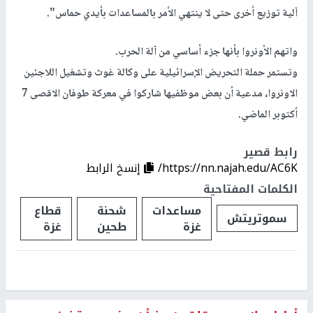
آلية توزيع أخرى حتى لا ينتهي الأمر بالمساعدات بأيدي حماس".
واتهم الأونروا بأنها جزء أساسي من آلة الحرب.
وتستمر حملة التحريض الإسرائيلية على وكالة غوث وتشغيل اللاجئين
الاونروا، مدعية أن بعض موظفيها شاركوا في معركة طوفان الاقصى 7
أكتوبر الماضي.
رابط قصير
https://nn.najah.edu/AC6K/
إنسخ الرابط
الكلمات المفتاحية
مساعدات
شحنة
قطاع
سموتريتش
غزة
طحين
غزة