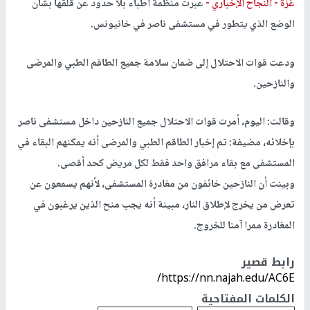
غزة -
النجاح الإخباري -
عبرت منظمة أطباء بلا حدود عن قلقها بشأن
الوضع الذي يتطور في مستشفى ناصر في خانيونس.
ودعت قوات الاحتلال إلى ضمان سلامة جميع الطاقم الطبي والمرضى
والنازحين.
وقالت: اليوم، أمرت قوات الاحتلال جميع النازحين داخل مستشفى ناصر
بإخلائه، مضيفة: تم إخبار الطاقم الطبي والمرضى أنه يمكنهم البقاء في
المستشفى مع بقاء مرافق واحد فقط لكل مريض كحد أقصى.
وبينت أن النازحين خائفون من مغادرة المستشفى، لأنهم يسمعون عن
تعرض من يخرج لإطلاق النار، مبينة أنه يجب منح الذين يرغبون في
المغادرة ممرا آمنا للخروج.
رابط قصير
https://nn.najah.edu/AC6E/
الكلمات المفتاحية