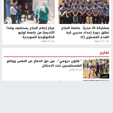
بمشاركة 25 مدرباً.. جامعة النجاح
مركز إعلام النجاح يستضيف وفدًا
تطلق دورة إعداد مدربي كرة
أكاديميًا من جامعة لوليو
القدم المستوى (C)
للتكنولوجيا السويدية
منذ 51 دقيقة
منذ 9 دقيقة
تقارير
" قانون درومي".. بين حق الدفاع عن النفس وواقع
الفلسطينيين تحت الاحتلال
منذ 8 ثواني
تقارير
شهداء بينهم أطفال في غزة.. والاحتلال يصعّد
غاراته ويمنح السكان دقائق للإخلاء
منذ 11 ثانية
تقارير
الإعلام العبري: "معركة مضيق هرمز تستهدف تثبيت
رواية سياسية"
منذ 9 ثواني