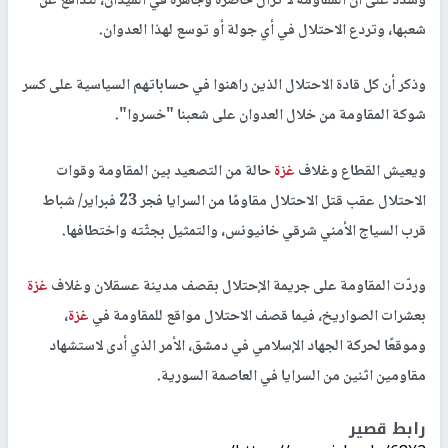
وشدد على أن المقاومة لا تزال حاضرة وجاهزة في الميدان، لتدافع عن
شعبها، وتردع الاحتلال في أي جولة أو توسع لهذا العدوان.
وذكر أن كل قادة الاحتلال الذين راهنوا في حساباتهم السياسية على كسر
شوكة المقاومة من خلال العدوان على شعبنا "خسروا".
ويعيش القطاع وغلاف
غزة
حالة من التصعيد بين المقاومة وقوات
الاحتلال عقب قتل الاحتلال مقاومًا من السرايا فجر 23 فبراير/ شباط
قرب السياج الأمني شرقي خانيونس، والتمثيل بجثّته واختطافها.
وردّت المقاومة على جريمة الإحتلال بقصف مدينة عسقلان وغلاف
غزة
بعشرات الصواريخ، فيما قصف الاحتلال مواقع للمقاومة في
غزة
،
وموقعًا لحركة الجهاد الإسلامي في دمشق، الأمر الذي أدى لاستشهاد
مقاومين اثنين من السرايا في العاصمة السورية.
رابط قصير