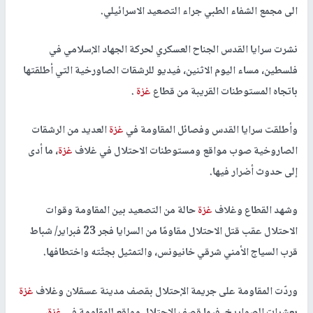
الى مجمع الشفاء الطبي جراء التصعيد الاسرائيلي.
نشرت سرايا القدس الجناح العسكري لحركة الجهاد الإسلامي في
فلسطين، مساء اليوم الاثنين، فيديو للرشقات الصاورخية التي أطلقتها
باتجاه المستوطنات القريبة من قطاع
غزة
.
وأطلقت سرايا القدس وفصائل المقاومة في
غزة
العديد من الرشقات
الصاروخية صوب مواقع ومستوطنات الاحتلال في غلاف
غزة
، ما أدى
إلى حدوث أضرار فيها.
وشهد القطاع وغلاف
غزة
حالة من التصعيد بين المقاومة وقوات
الاحتلال عقب قتل الاحتلال مقاومًا من السرايا فجر 23 فبراير/ شباط
قرب السياج الأمني شرقي خانيونس، والتمثيل بجثّته واختطافها.
وردّت المقاومة على جريمة الإحتلال بقصف مدينة عسقلان وغلاف
غزة
بعشرات الصواريخ، فيما قصف الاحتلال مواقع للمقاومة في
غزة
،