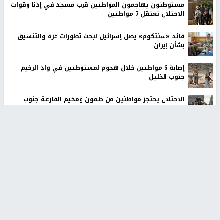
مستوطنون يهاجمون المواطنين قرب مسجد في إذنا وقوات
الاحتلال تعتقل 7 مواطنين
قائد «سنتكوم» يصل إسرائيل لبحث تطورات غزة والتنسيق
بشأن إيران
إصابة 6 مواطنين خلال هجوم لمستوطنين في واد الرخيم
جنوب الخليل
الاحتلال يحتجز مواطنين من طمون ومخيم الفارعة جنوب
طوباس
أخبار جامعة النجاح
طلبة مساق "مدخل للقانون
جامعة النجاح الوطنية تستضيف