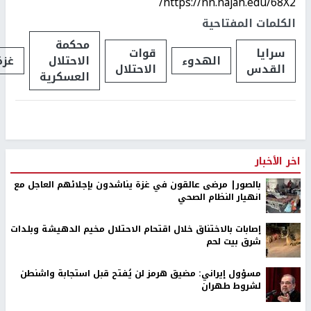
https://nn.najah.edu/68X2/
الكلمات المفتاحية
محكمة
سرايا
قوات
الهدوء
الاحتلال
غزة
القدس
الاحتلال
العسكرية
اخر الأخبار
بالصور| مرضى عالقون في غزة يناشدون بإجلائهم العاجل مع
انهيار النظام الصحي
إصابات بالاختناق خلال اقتحام الاحتلال مخيم الدهيشة وبلدات
شرق بيت لحم
مسؤول إيراني: مضيق هرمز لن يُفتح قبل استجابة واشنطن
لشروط طهران