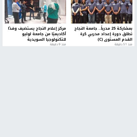
بمشاركة 25 مدرباً.. جامعة النجاح
مركز إعلام النجاح يستضيف وفدًا
تطلق دورة إعداد مدربي كرة
أكاديميًا من جامعة لوليو
القدم المستوى (C)
للتكنولوجيا السويدية
منذ 51 دقيقة
منذ 9 دقيقة
تقارير
" قانون درومي".. بين حق الدفاع عن النفس وواقع
الفلسطينيين تحت الاحتلال
منذ 8 ثواني
تقارير
شهداء بينهم أطفال في غزة.. والاحتلال يصعّد
غاراته ويمنح السكان دقائق للإخلاء
منذ 11 ثانية
تقارير
الإعلام العبري: "معركة مضيق هرمز تستهدف تثبيت
رواية سياسية"
منذ 9 ثواني