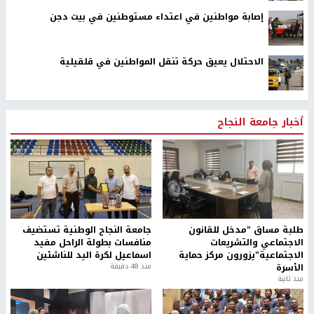
إصابة مواطنين في اعتداء مستوطنين في بيت دجن
الاحتلال يعيق حركة تنقل المواطنين في قلقيلية
أخبار جامعة النجاح
طلبة مساق "مدخل للقانون
جامعة النجاح الوطنية تستضيف
الاجتماعي والتشريعات
منافسات بطولة الراحل مفيد
الاجتماعية"يزورون مركز حماية
اسماعيل لكرة اليد للناشئين
الأسرة
منذ 48 دقيقة
منذ ثانية