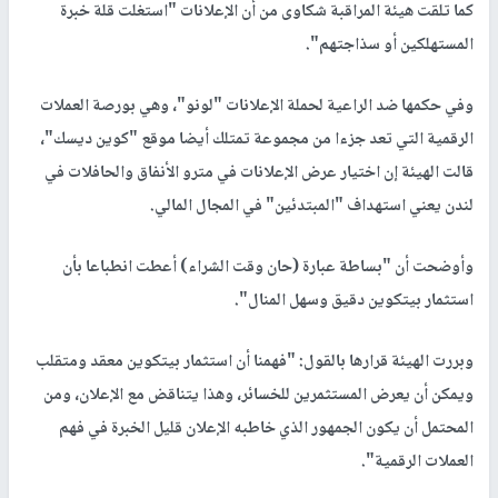
كما تلقت هيئة المراقبة شكاوى من أن الإعلانات "استغلت قلة خبرة
المستهلكين أو سذاجتهم".
وفي حكمها ضد الراعية لحملة الإعلانات "لونو"، وهي بورصة العملات
الرقمية التي تعد جزءا من مجموعة تمتلك أيضا موقع "كوين ديسك"،
قالت الهيئة إن اختيار عرض الإعلانات في مترو الأنفاق والحافلات في
لندن يعني استهداف "المبتدئين" في المجال المالي.
وأوضحت أن "بساطة عبارة (حان وقت الشراء) أعطت انطباعا بأن
استثمار بيتكوين دقيق وسهل المنال".
وبررت الهيئة قرارها بالقول: "فهمنا أن استثمار بيتكوين معقد ومتقلب
ويمكن أن يعرض المستثمرين للخسائر، وهذا يتناقض مع الإعلان، ومن
المحتمل أن يكون الجمهور الذي خاطبه الإعلان قليل الخبرة في فهم
العملات الرقمية".