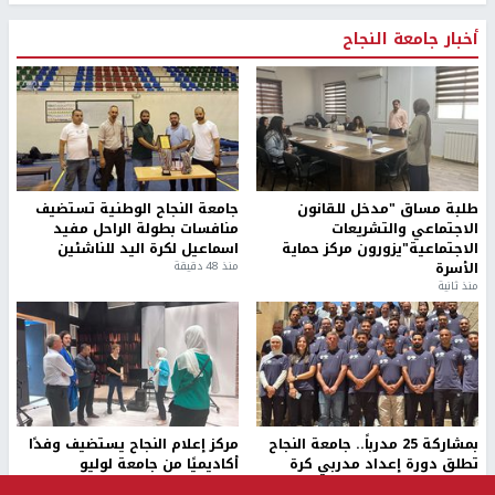
أخبار جامعة النجاح
طلبة مساق "مدخل للقانون
جامعة النجاح الوطنية تستضيف
الاجتماعي والتشريعات
منافسات بطولة الراحل مفيد
الاجتماعية"يزورون مركز حماية
اسماعيل لكرة اليد للناشئين
الأسرة
منذ 48 دقيقة
منذ ثانية
بمشاركة 25 مدرباً.. جامعة النجاح
مركز إعلام النجاح يستضيف وفدًا
تطلق دورة إعداد مدربي كرة
أكاديميًا من جامعة لوليو
القدم المستوى (C)
للتكنولوجيا السويدية