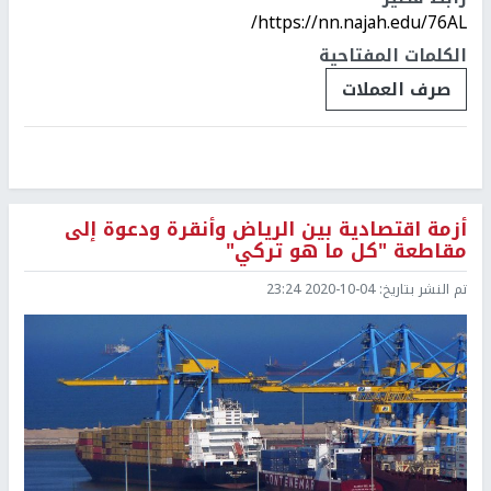
https://nn.najah.edu/76AL/
الكلمات المفتاحية
صرف العملات
أزمة اقتصادية بين الرياض وأنقرة ودعوة إلى
مقاطعة "كل ما هو تركي"
تم النشر بتاريخ:
2020-10-04 23:24