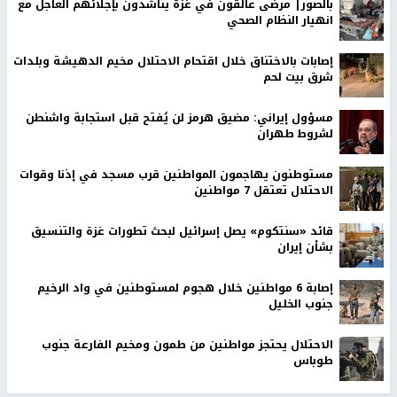
بالصور| مرضى عالقون في غزة يناشدون بإجلائهم العاجل مع
انهيار النظام الصحي
إصابات بالاختناق خلال اقتحام الاحتلال مخيم الدهيشة وبلدات
شرق بيت لحم
مسؤول إيراني: مضيق هرمز لن يُفتح قبل استجابة واشنطن
لشروط طهران
مستوطنون يهاجمون المواطنين قرب مسجد في إذنا وقوات
الاحتلال تعتقل 7 مواطنين
قائد «سنتكوم» يصل إسرائيل لبحث تطورات غزة والتنسيق
بشأن إيران
إصابة 6 مواطنين خلال هجوم لمستوطنين في واد الرخيم
جنوب الخليل
الاحتلال يحتجز مواطنين من طمون ومخيم الفارعة جنوب
طوباس