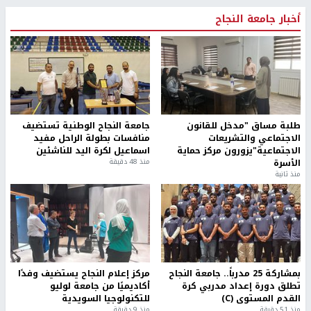
أخبار جامعة النجاح
طلبة مساق "مدخل للقانون
جامعة النجاح الوطنية تستضيف
الاجتماعي والتشريعات
منافسات بطولة الراحل مفيد
الاجتماعية"يزورون مركز حماية
اسماعيل لكرة اليد للناشئين
الأسرة
منذ 48 دقيقة
منذ ثانية
بمشاركة 25 مدرباً.. جامعة النجاح
مركز إعلام النجاح يستضيف وفدًا
تطلق دورة إعداد مدربي كرة
أكاديميًا من جامعة لوليو
القدم المستوى (C)
للتكنولوجيا السويدية
منذ 51 دقيقة
منذ 9 دقيقة