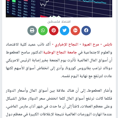
اقتصاد فلسطين
نابلس -
مرح العبوة
-
النجاح الإخباري -
أكد نائب عميد كلية الاقتصاد
والعلوم الاجتماعية في
جامعة النجاح الوطنية
الدكتور سامح العطعوط
أن أسواق المال العالمية تأثرت يوم الجمعة بخبر إصابة الرئيس الامريكي
دونالد ترامب بفايروس كورونا، وأدى إلى انخفاض أسواق الأسهم لكنها
عادت لترتفع مع نهاية اليوم نفسه.
وأشار العطعوط، إلى أن هناك علاقة بين أسواق المال وأسعار الدولار
فكلما كانت ترتفع أسواق المال كلما انخفض سعر الدولار مقابل الشيكل
وعلى معظم العملات، لافتاً إلى أن ما حدث في شهر آذار، مارس الماضي،
عندما انهارت البورصات العالمية نتيجة الإغلاقات الكبيرة في معظم دول