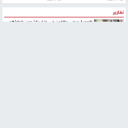
تقارير
بالصور| مرضى عالقون في غزة يناشدون بإجلائهم
العاجل مع انهيار النظام الصحي
منذ 3 دقيقة
تقارير
" قانون درومي".. بين حق الدفاع عن النفس وواقع
الفلسطينيين تحت الاحتلال
منذ 8 ثواني
تقارير
شهداء بينهم أطفال في غزة.. والاحتلال يصعّد
غاراته ويمنح السكان دقائق للإخلاء
منذ 11 ثانية
تقارير
تصريحات خاصة
تصريحات خاصة
تصريحات خاصة