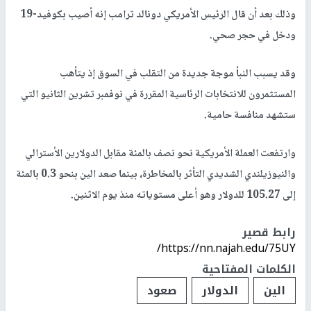
وذلك بعد أن قال الرئيس الأمريكي دونالد ترامب إنه أصيب بكوفيد-19
ودخل في حجر صحي.
وقد يسبب النبأ موجة جديدة من التقلب في السوق إذ يتأهب
المستثمرون للانتخابات الرئاسية المقررة في نوفمبر تشرين الثانيو التي
ستشهد منافسة حامية.
وارتفعت العملة الأمريكية نحو نصف بالمئة مقابل الدولارين الأسترالي
والنيوزيلندي الشديدي التأثر بالمخاطرة، بينما صعد الين بنحو 0.3 بالمئة
إلى 105.27 للدولار وهو أعلى مستوياته منذ يوم الاثنين.
رابط قصير
https://nn.najah.edu/75UY/
الكلمات المفتاحية
الين
الدولار
صعود