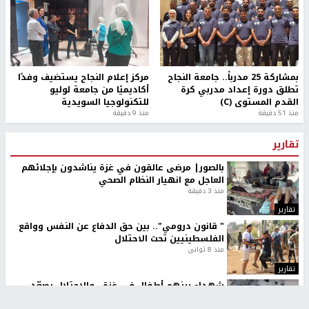
بمشاركة 25 مدرباً.. جامعة النجاح
مركز إعلام النجاح يستضيف وفدًا
تطلق دورة إعداد مدربي كرة
أكاديميًا من جامعة لوليو
القدم المستوى (C)
للتكنولوجيا السويدية
منذ 51 دقيقة
منذ 9 دقيقة
تقارير
بالصور| مرضى عالقون في غزة يناشدون بإجلائهم
العاجل مع انهيار النظام الصحي
منذ 3 دقيقة
تقارير
" قانون درومي".. بين حق الدفاع عن النفس وواقع
الفلسطينيين تحت الاحتلال
منذ 8 ثواني
تقارير
شهداء بينهم أطفال في غزة.. والاحتلال يصعّد
غاراته ويمنح السكان دقائق للإخلاء
منذ 11 ثانية