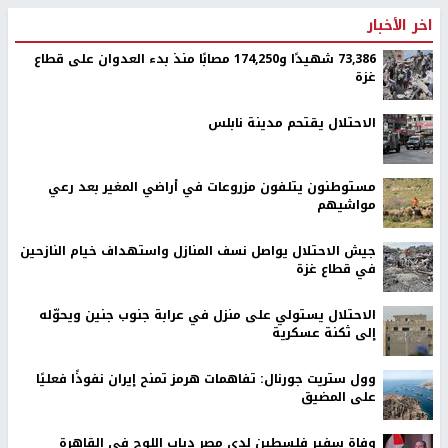
اخر الأخبار
73,386 شهيدًا و174,250 مصابًا منذ بدء العدوان على قطاع
غزة
الاحتلال يقتحم مدينة نابلس
مستوطنون يتلفون مزروعات في أراضي المغير بعد رعي
مواشيهم
جيش الاحتلال يواصل نسف المنازل واستهداف خيام النازحين
في قطاع غزة
الاحتلال يستولي على منزل في عرابة جنوب جنين ويحوّله
إلى ثكنة عسكرية
وول ستريت جورنال: تفاهمات هرمز تمنح إيران نفوذًا فعليًا
على المضيق
وفاة سفير فلسطين لدى مصر دياب اللوح في القاهرة