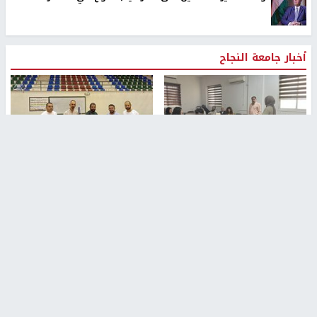
أخبار جامعة النجاح
طلبة مساق "مدخل للقانون
جامعة النجاح الوطنية تستضيف
الاجتماعي والتشريعات
منافسات بطولة الراحل مفيد
الاجتماعية"يزورون مركز حماية
اسماعيل لكرة اليد للناشئين
الأسرة
منذ 48 دقيقة
منذ ثانية