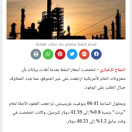
أسعار النفط تنخفض بعد بيانات مفاجئة
النجاح الإخباري -
انخفضت أسعار النفط بعدما أفادت بيانات بأن
مخزونات الخام الأمريكية ارتفعت على غير المتوقع، مما جدد المخاوف
حيال الطلب على الوقود.
وبحلول الساعة 06:41 بتوقيت غرينيتش، تراجعت العقود الآجلة لخام
"برنت" بنسبة 0.8% إلى 41.39 دولار للبرميل، وكانت انخفضت في
وقت سابق 1.2% إلى 40.21 دولار.