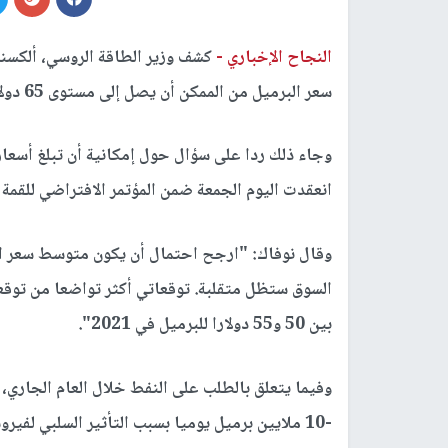
النجاح الإخباري -
كشف وزير الطاقة الروسي، ألكسندر
سعر البرميل من الممكن أن يصل إلى مستوى 65 دولارا، لكنه على الأرجح سيكون في نطاق 50 - 55 دولارا.
انعقدت اليوم الجمعة ضمن المؤتمر الافتراضي للقمة ال
السوق ستظل متقلبة. توقعاتي أكثر تواضعا من توق
بين 50 و55 دولارا للبرميل في 2021".
-10 ملايين برميل يوميا بسبب التأثير السلبي لفيروس كورونا.