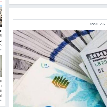
2020-0
غ
ا
ط
ش
منذ 2
ا
ل
ا
ا
من