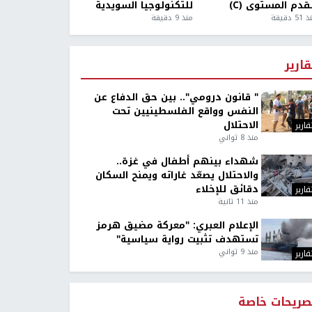
قدم المستوى (C)
للتكنولوجيا السويدية
5 دقيقة
منذ 9 دقيقة
قارير
" قانون درومي".. بين حق الدفاع عن
النفس وواقع الفلسطينيين تحت
الاحتلال
قارير
منذ 8 ثواني
شهداء بينهم أطفال في غزة..
والاحتلال يصعّد غاراته ويمنح السكان
دقائق للإخلاء
قارير
منذ 11 ثانية
الإعلام العبري: "معركة مضيق هرمز
تستهدف تثبيت رواية سياسية"
منذ 9 ثواني
قارير
صريحات خاصة