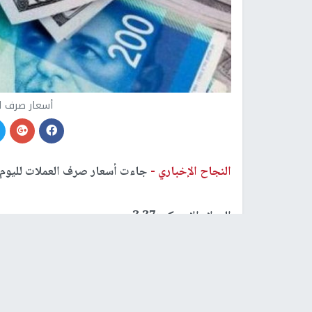
أسعار صرف ا
النجاح الإخباري -
جاءت أسعار صرف العملات لليوم ال
الدولار الامريكي:3.37
الدينار الاردني:4.75
اليورو الاوروبي:3.99
الجنيه المصري:0.21