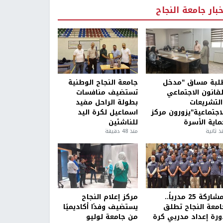
خبار جامعة النجاح
لبة مساق "مدخل
جامعة النجاح الوطنية
لقانون الاجتماعي
تستضيف منافسات
التشريعات
بطولة الراحل مفيد
لاجتماعية"يزورون مركز
اسماعيل لكرة اليد
ماية الأسرة
للناشئين
ذ ثانية
منذ 48 دقيقة
بمشاركة 25 مدرباً..
مركز إعلام النجاح
امعة النجاح تطلق
يستضيف وفدًا أكاديميًا
ورة إعداد مدربي كرة
من جامعة لوليو