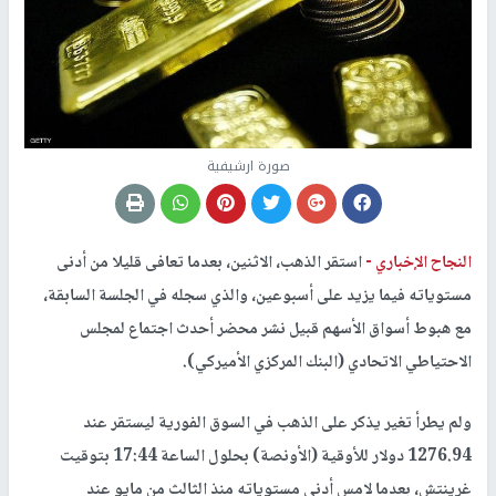
صورة ارشيفية
النجاح الإخباري -
استقر الذهب، الاثنين، بعدما تعافى قليلا من أدنى
مستوياته فيما يزيد على أسبوعين، والذي سجله في الجلسة السابقة،
مع هبوط أسواق الأسهم قبيل نشر محضر أحدث اجتماع لمجلس
الاحتياطي الاتحادي (البنك المركزي الأميركي).
ولم يطرأ تغير يذكر على الذهب في السوق الفورية ليستقر عند
1276.94 دولار للأوقية (الأونصة) بحلول الساعة 17:44 بتوقيت
غرينتش، بعدما لامس أدنى مستوياته منذ الثالث من مايو عند