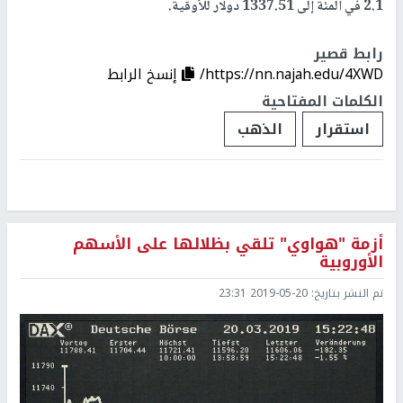
2.1 في المئة إلى 1337.51 دولار للأوقية.
رابط قصير
https://nn.najah.edu/4XWD/
إنسخ الرابط
الكلمات المفتاحية
استقرار
الذهب
أزمة "هواوي" تلقي بظلالها على الأسهم
الأوروبية
تم النشر بتاريخ:
2019-05-20 23:31