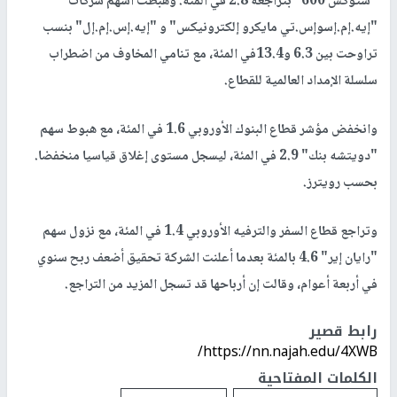
"ستوكس 600" بتراجعه 2.8 في المئة. وهبطت أسهم شركات
"إيه.إم.إسوإس.تي مايكرو إلكترونيكس" و "إيه.إس.إم.إل" بنسب
تراوحت بين 6.3 و13.4في المئة، مع تنامي المخاوف من اضطراب
سلسلة الإمداد العالمية للقطاع.
وانخفض مؤشر قطاع البنوك الأوروبي 1.6 في المئة، مع هبوط سهم
"دويتشه بنك" 2.9 في المئة، ليسجل مستوى إغلاق قياسيا منخفضا.
بحسب رويترز.
وتراجع قطاع السفر والترفيه الأوروبي 1.4 في المئة، مع نزول سهم
"رايان إير" 4.6 بالمئة بعدما أعلنت الشركة تحقيق أضعف ربح سنوي
في أربعة أعوام، وقالت إن أرباحها قد تسجل المزيد من التراجع.
رابط قصير
https://nn.najah.edu/4XWB/
الكلمات المفتاحية