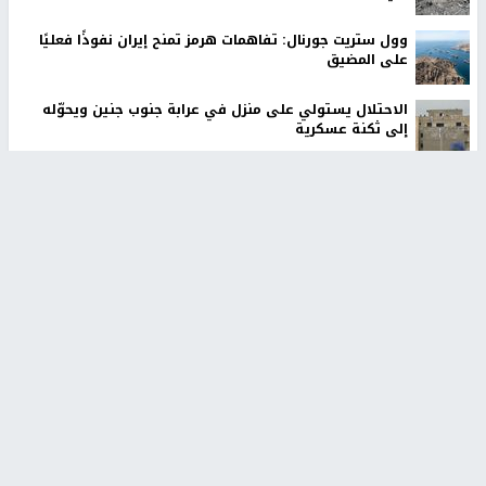
وول ستريت جورنال: تفاهمات هرمز تمنح إيران نفوذًا فعليًا
على المضيق
الاحتلال يستولي على منزل في عرابة جنوب جنين ويحوّله
إلى ثكنة عسكرية
أخبار جامعة النجاح
طلبة مساق "مدخل للقانون
جامعة النجاح الوطنية تستضيف
الاجتماعي والتشريعات
منافسات بطولة الراحل مفيد
الاجتماعية"يزورون مركز حماية
اسماعيل لكرة اليد للناشئين
الأسرة
منذ 48 دقيقة
منذ ثانية