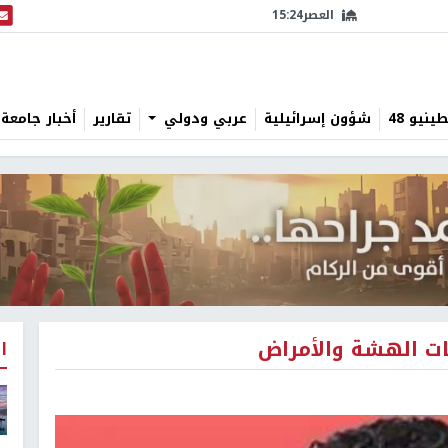
العصر
15:24
البث
نيو 48
شؤون إسرائيلية
عربي ودولي
تقارير
أخبار جامعة 
ئات الهشة والأمراض
ا