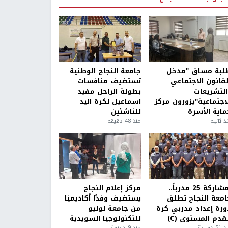
لبة مساق "مدخل
جامعة النجاح الوطنية
لقانون الاجتماعي
تستضيف منافسات
التشريعات
بطولة الراحل مفيد
لاجتماعية"يزورون مركز
اسماعيل لكرة اليد
ماية الأسرة
للناشئين
ذ ثانية
منذ 48 دقيقة
بمشاركة 25 مدرباً..
مركز إعلام النجاح
امعة النجاح تطلق
يستضيف وفدًا أكاديميًا
ورة إعداد مدربي كرة
من جامعة لوليو
قدم المستوى (C)
للتكنولوجيا السويدية
5 دقيقة
منذ 9 دقيقة