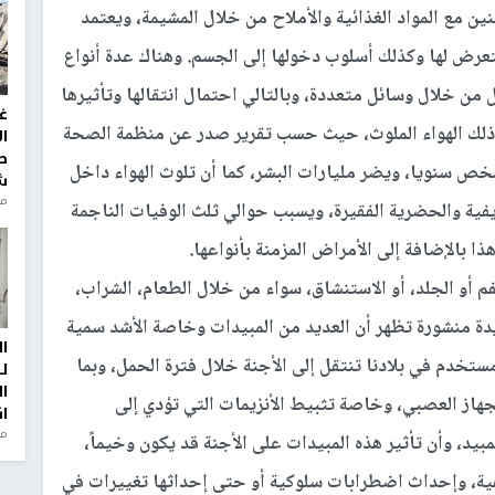
جنين مع المواد الغذائية والأملاح من خلال المشيمة، ويعتمد
التعرض لها وكذلك أسلوب دخولها إلى الجسم. وهناك عدة أنواع
ل من خلال وسائل متعددة، وبالتالي احتمال انتقالها وتأثيرها
غ
ذلك الهواء الملوث، حيث حسب تقرير صدر عن منظمة الصحة
ا
ط
لوث الهواء يؤدي إلى وفاة 7 ملايين شخص سنويا، ويضر مليارات البشر، كما أن تلوث الهواء داخل
ش
منذ 2
يفية والحضرية الفقيرة، ويسبب حوالي ثلث الوفيات الناجمة
ا بالإضافة إلى الأمراض المزمنة بأنواعها.
فم أو الجلد، أو الاستنشاق، سواء من خلال الطعام، الشراب،
يدة منشورة تظهر أن العديد من المبيدات وخاصة الأشد سمية
ا
تخدم في بلادنا تنتقل إلى الأجنة خلال فترة الحمل، وبما
ل
ا
هاز العصبي، وخاصة تثبيط الأنزيمات التي تؤدي إلى
ا
من
يد، وأن تأثير هذه المبيدات على الأجنة قد يكون وخيماً،
قية، وإحداث اضطرابات سلوكية أو حتى إحداثها تغييرات في