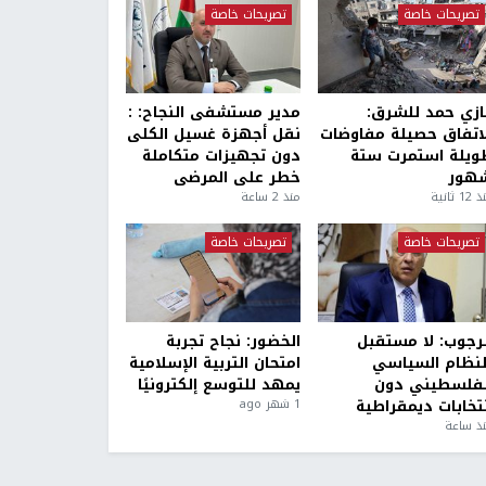
تصريحات خاصة
تصريحات خاصة
ازي حمد للشرق:
مدير مستشفى النجاح: :
لاتفاق حصيلة مفاوضات
نقل أجهزة غسيل الكلى
ويلة استمرت ستة
دون تجهيزات متكاملة
هور
خطر على المرضى
1 ثانية
منذ 2 ساعة
تصريحات خاصة
تصريحات خاصة
لرجوب: لا مستقبل
الخضور: نجاح تجربة
لنظام السياسي
امتحان التربية الإسلامية
لفلسطيني دون
يمهد للتوسع إلكترونيًا
نتخابات ديمقراطية
1 شهر ago
ذ ساعة