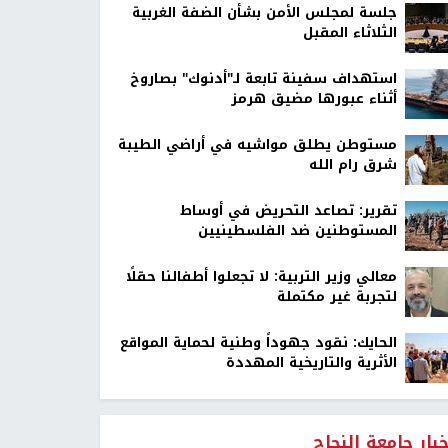
جلسة لمجلس الأمن بشأن الضفة الغربية
الثلاثاء المقبل
استهداف سفينة تابعة لـ"أدنوك" بصاروخ
أثناء عبورها مضيق هرمز
مستوطن يطلق مواشيه في أراضي الطيبة
شرق رام الله
تقرير: تصاعد التحريض في أوساط
المستوطنين ضد الفلسطينيين
معالي وزير التربية: لا تجعلوا أطفالنا حقلًا
لتجربة غير مكتملة
الحايك: نقود جهوداً وطنية لحماية المواقع
الأثرية والتاريخية المهددة
خبار جامعة النجاح