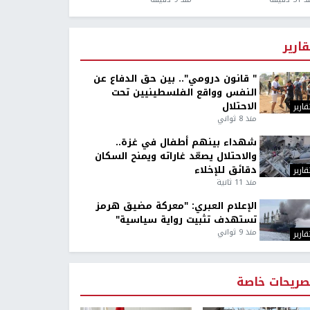
قارير
" قانون درومي".. بين حق الدفاع عن
النفس وواقع الفلسطينيين تحت
الاحتلال
قارير
منذ 8 ثواني
شهداء بينهم أطفال في غزة..
والاحتلال يصعّد غاراته ويمنح السكان
دقائق للإخلاء
قارير
منذ 11 ثانية
الإعلام العبري: "معركة مضيق هرمز
تستهدف تثبيت رواية سياسية"
منذ 9 ثواني
قارير
صريحات خاصة