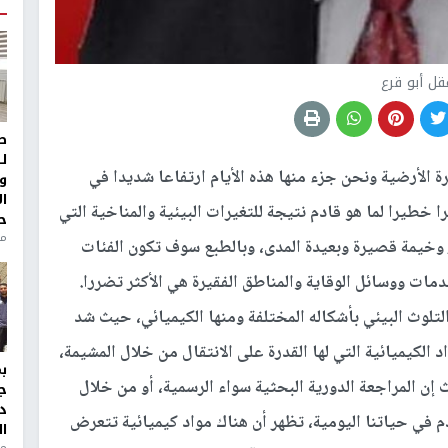
قل أبو قرع
ط
ل
ة الأرضية ونحن جزء منها هذه الأيام ارتفاعا شديدا في
و
ا
خطيرا لما هو قادم نتيجة للتغيرات البيئية والمناخية التي
ح
من
 وخيمة قصيرة وبعيدة المدى، وبالطبع سوف تكون الفئات
خدمات ووسائل الوقاية والمناطق الفقيرة هي الأكثر تضررا.
تلوث البيئي بأشكاله المختلفة ومنها الكيميائي، حيث شد
 الكيميائية التي لها القدرة على الانتقال من خلال المشيمة،
 إن المراجعة الدورية البحثية سواء الرسمية، أو من خلال
ج
د
م في حياتنا اليومية، تظهر أن هناك مواد كيميائية تتعرض
ال
منذ 1