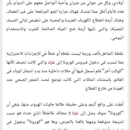
أولادي، وكل من حولي من جيران وأحبة أتواصل معهم على الدوام، بأن
هذه الأيام أثقل مما اعتدنا، فهناك حرارة الجو المرتفعة على غير المعتاد،
وهناك أزمة انقطاع الكهرباء العتيدة والمصرة على تنغيص ليالي الصيف
الجميلة، والتي تليها أزمة شح المياه الصالحة للشرب والاستخدام
اليومي.
غلطة الشاطر بألف، وربما ليست غلطة أو خطأ في الإجراءات الاحترازية
مما تسبب في دخول فيروس كورونا إلى
غزة
، والتي كانت تصنف كأنها
"كوكب آخر" فلم تسجل فيها أي حالات داخلية منذ بدء انتشار الوباء في
العالم، باستثناء الحالات التي كانت توضع تحت الحجْر الصحي عند
العودة من خارج القطاع.
أفقت على واقع أليم، وعلى حقيقة طالما حاولت الهروب منها، وهي أن
"كورونا" سوف يصل إلى
غزة
لا محالة، فالخطأ الذي حدث هو سبب
لنتيجة متوقعة ومهما بالغنا بالحرص، وها هو "كورونا" يتجول في