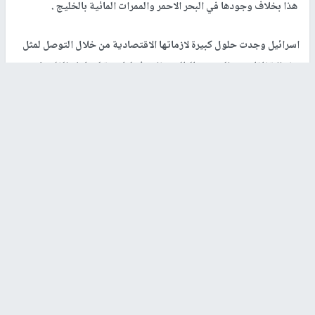
هذا بخلاف وجودها في البحر الاحمر والممرات المائية بالخليج .
اسرائيل وجدت حلول كبيرة لازماتها الاقتصادية من خلال التوصل لمثل
هذه الاتفاقات مع العرب وبالتالي هذا يوفر لها بيئة لتجاهل الفلسطينين
لانها لا تريد ان ينتهي الصراع وتستقر المنطقة ولا تريد ان تعطي شيء
للفلسطينين لا كيان ولا دولة ولا حكم ذاتي موسع ولا حتي سلطة
فلسطينية بالمقاسات الفلسطينية حتي انها تحاول تفكيك السلطة
الحالية لان الفلسطينين يعتبروها الممر الحقيقي للدولة وهذا ما لا تريده
اسرائيل ولوكانت اسرائيل معنية بالتعايش مع الفلسطينين في دولتين
متجاورتين لحققت ذلك منذ العام 1999 اي انتهاء الفترة الانتقالية
لاتفاق اوسلو , ستكتفي اسرائيل في المرحلة الحالية حتي فوز ترمب
بولاية ثانية ان حالفه الحظ مع انني اشكك ان يفوز لان الشعب الامريكي
لا ينخدع بهذه الاتفاقات التي تروج لها ادارته فهي اتفاقات خادعة لن
تحقق شيء لان الامريكان يعرفوا ان الفلسطينين اصحاب الصراع ولب
الصراع الارض الفلسطينية المحتلة وليس الدوحة ولا دبي ولا البحرين