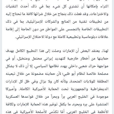
الثراء بإمكانها أن تشتري كل شيء بما في ذلك أحدث التقنيات
والاختراعات، وقد فعلت ذلك بنجاح من خلال شرائها كافة ما تحتاج إليه
من تطبيقات تقنية من المنابع والشركات الإسرائيلية، بما في ذلك
التطبيقات الخاصة بالتجسس على المواطن من دون الحاجة إلى إقامة
علاقات دبلوماسية وتطبيعية كاملة مع دولة الاحتلال الإسرائيلي.
لهذا، يعتقد البعض أن الإمارات وصلت إلى هذا التطبيع الكامل بهدف
حمايتها من أخطار خارجية كتهديد إيراني محتمل ومتخيّل، أو في
مواجهة حراك شعبي داخلي يهدد نظامها السياسي، إلا أن ذلك لا يشكل
مصلحة خالصة لنظام أبو ظبي؛ لأن حمايته مضمونة من خلال تبعيته
المطلقة للولايات المتحدة، ولأنه كان ولا يزال وفي ظل كل الإدارات
الديمقراطية والجمهورية تحت الحماية الأميركية الكاملة. وأميركا
موجودة في الخليج العربي براً وبحراً من خلال قواعدها العسكرية
المنتشرة على بره وبحره، ما يكفل توفير هذه الحماية للإمارات ولكافة
الأنظمة في الخليج العربي، أمّا تكدّس الأسلحة الأميركية في هذه