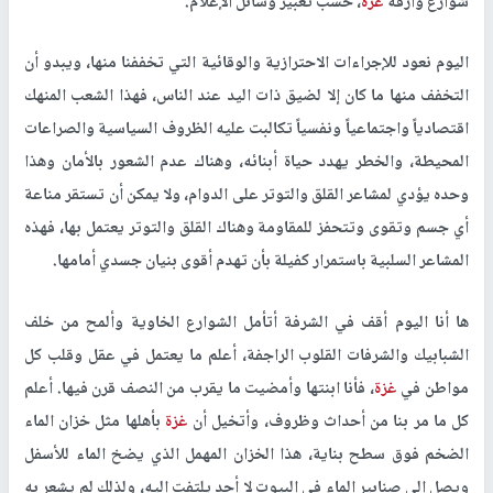
شوارع وأزقة
غزة
، حسب تعبير وسائل الإعلام.
اليوم نعود للإجراءات الاحترازية والوقائية التي تخففنا منها، ويبدو أن
التخفف منها ما كان إلا لضيق ذات اليد عند الناس، فهذا الشعب المنهك
اقتصادياً واجتماعياً ونفسياً تكالبت عليه الظروف السياسية والصراعات
المحيطة، والخطر يهدد حياة أبنائه، وهناك عدم الشعور بالأمان وهذا
وحده يؤدي لمشاعر القلق والتوتر على الدوام، ولا يمكن أن تستقر مناعة
أي جسم وتقوى وتتحفز للمقاومة وهناك القلق والتوتر يعتمل بها، فهذه
المشاعر السلبية باستمرار كفيلة بأن تهدم أقوى بنيان جسدي أمامها.
ها أنا اليوم أقف في الشرفة أتأمل الشوارع الخاوية وألمح من خلف
الشبابيك والشرفات القلوب الراجفة، أعلم ما يعتمل في عقل وقلب كل
مواطن في
غزة
، فأنا ابنتها وأمضيت ما يقرب من النصف قرن فيها. أعلم
كل ما مر بنا من أحداث وظروف، وأتخيل أن
غزة
بأهلها مثل خزان الماء
الضخم فوق سطح بناية، هذا الخزان المهمل الذي يضخ الماء للأسفل
ويصل إلى صنابير الماء في البيوت لا أحد يلتفت إليه، ولذلك لم يشعر به