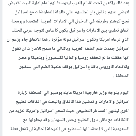
بعد ذلك راكعين تحت اقدام العرب ليتوسط لهم امام ادارة البيت الابيض
لترضي عنهم وتقبل بان تجلسهم علي طاولة المفاوضات مع اسرائيل .
نجح كوشنر وفريقه في الدخول الي الامارات العربية المتحدة وبرمجة
اتفاق تطبيع بين الامارات واسرائيل يكون كاساس لتوجه عربي للحلف
الذي ترعاه امريكا وتكون اسرائيل دولة مؤثرة , هذا الاتفاق جاء بزعم ان
اسرائيل جمدت ضم الضفة الغربية وبالتالي ما سمح للامارات ان تقول
انها حققت ما لم تحققه روسيا والمانيا لكسمبورغ وبلجيكا و مصر
والاتحاد الاوروبي باقناع اسرائيل بوقف علمية الضم التي ستفجر
المنطقة .
اليوم يتوجه وزير خارجية امريكا مايك بومبيو الي المنطقة لزيارة
اسرائيل والامارات و تدشين هذا الاتفاق والبحث في اتفاقات تطبيع
اخري لينتهي المساغر التطبيعي حيث تسعي اسرائيل وامريكا لمزيد من
الاتفاقات مع باقي دول الخليج وحتي السودان وقد يحاولوا مع
السعودية التي لا اعتقد انها تستطيع في المرحلة الحالية ان تفعل فعلة