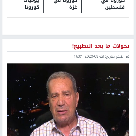
كورونا في
كورونا في
يوميات
فلسطين
غزة
كورونا
تحولات ما بعد التطبيع!
تم النشر بتاريخ:
2020-08-28 16:01