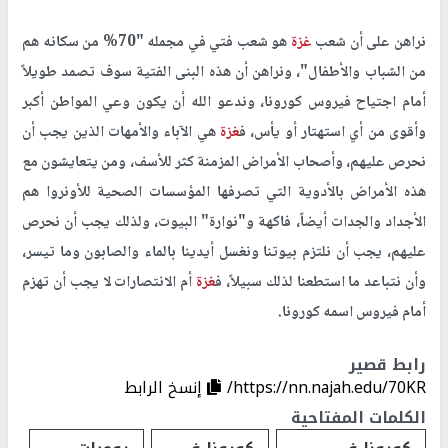
نراهن على أن شعب
غزة
هو شعب فتي في مجمله "70% من سكانه هم
من الشباب والأطفال"، ونراهن أن هذه البنى الفتية سوف تصمد طويلاً
أمام اجتياح فيروس كورونا، وندعو الله أن يكون وعي المواطن أكبر
وأقوى من أي استهتار أو يأس، ف
غزة
هي الآباء والأمهات الذين يجب أن
نحرص عليهم، وأصحاب الأمراض المزمنة كثر للأسف، ومن يتعايشون مع
هذه الأمراض بالأدوية التي تصرفها المؤسسات الصحية للأونروا هم
الأجداد والجدات أيضاً، فاكهة و"نوارة" البيوت، ولذلك يجب أن نحرص
عليهم، يجب أن نلتزم بيوتنا ونغسل أيدينا بالماء والصابون وما تيسر،
وأن نتباعد ما استطعنا لذلك سبيلاً، ف
غزة
أم الانتصارات لا يجب أن تهزم
أمام فيروس اسمه كورونا.
رابط قصير
https://nn.najah.edu/70KR/
إنسخ الرابط
الكلمات المفتاحية