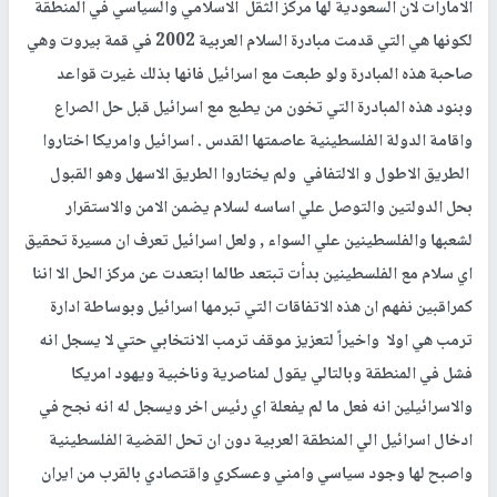
الامارات لان السعودية لها مركز الثقل الاسلامي والسياسي في المنطقة
لكونها هي التي قدمت مبادرة السلام العربية 2002 في قمة بيروت وهي
صاحبة هذه المبادرة ولو طبعت مع اسرائيل فانها بذلك غيرت قواعد
وبنود هذه المبادرة التي تخون من يطبع مع اسرائيل قبل حل الصراع
واقامة الدولة الفلسطينية عاصمتها القدس . اسرائيل وامريكا اختاروا
الطريق الاطول و الالتفافي ولم يختاروا الطريق الاسهل وهو القبول
بحل الدولتين والتوصل علي اساسه لسلام يضمن الامن والاستقرار
لشعبها والفلسطينين علي السواء , ولعل اسرائيل تعرف ان مسيرة تحقيق
اي سلام مع الفلسطينين بدأت تبتعد طالما ابتعدت عن مركز الحل الا اننا
كمراقبين نفهم ان هذه الاتفاقات التي تبرمها اسرائيل وبوساطة ادارة
ترمب هي اولا واخيراً لتعزيز موقف ترمب الانتخابي حتي لا يسجل انه
فشل في المنطقة وبالتالي يقول لمناصرية وناخبية ويهود امريكا
والاسرائيلين انه فعل ما لم يفعلة اي رئيس اخر ويسجل له انه نجح في
ادخال اسرائيل الي المنطقة العربية دون ان تحل القضية الفلسطينية
واصبح لها وجود سياسي وامني وعسكري واقتصادي بالقرب من ايران