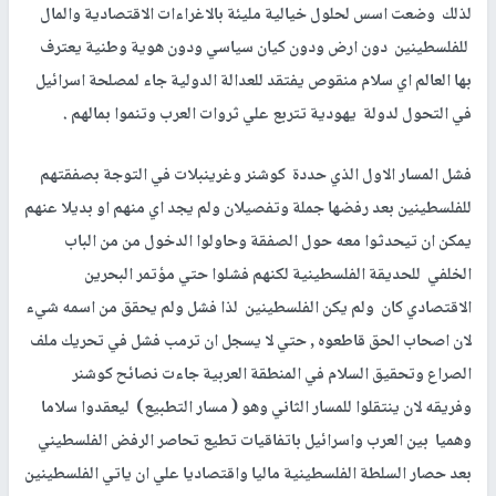
لذلك وضعت اسس لحلول خيالية مليئة بالاغراءات الاقتصادية والمال
للفلسطينين دون ارض ودون كيان سياسي ودون هوية وطنية يعترف
بها العالم اي سلام منقوص يفتقد للعدالة الدولية جاء لمصلحة اسرائيل
في التحول لدولة يهودية تتربع علي ثروات العرب وتنموا بمالهم .
فشل المسار الاول الذي حددة كوشنر وغرينبلات في التوجة بصفقتهم
للفلسطينين بعد رفضها جملة وتفصيلان ولم يجد اي منهم او بديلا عنهم
يمكن ان تيحدثوا معه حول الصفقة وحاولوا الدخول من من الباب
الخلفي للحديقة الفلسطينية لكنهم فشلوا حتي مؤتمر البحرين
الاقتصادي كان ولم يكن الفلسطينين لذا فشل ولم يحقق من اسمه شيء
لان اصحاب الحق قاطعوه , حتي لا يسجل ان ترمب فشل في تحريك ملف
الصراع وتحقيق السلام في المنطقة العربية جاءت نصائح كوشنر
وفريقه لان ينتقلوا للمسار الثاني وهو ( مسار التطبيع) ليعقدوا سلاما
وهميا بين العرب واسرائيل باتفاقيات تطيع تحاصر الرفض الفلسطيني
بعد حصار السلطة الفلسطينية ماليا واقتصاديا علي ان ياتي الفلسطينين