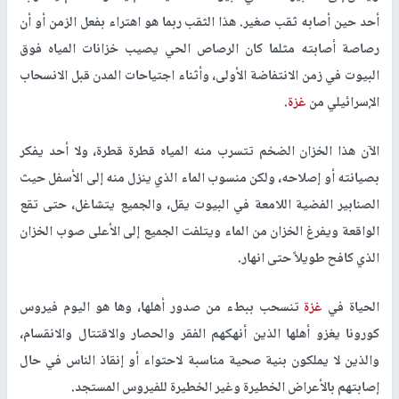
أحد حين أصابه ثقب صغير. هذا الثقب ربما هو اهتراء بفعل الزمن أو أن
رصاصة أصابته مثلما كان الرصاص الحي يصيب خزانات المياه فوق
البيوت في زمن الانتفاضة الأولى، وأثناء اجتياحات المدن قبل الانسحاب
الإسرائيلي من
غزة
.
الآن هذا الخزان الضخم تتسرب منه المياه قطرة قطرة، ولا أحد يفكر
بصيانته أو إصلاحه، ولكن منسوب الماء الذي ينزل منه إلى الأسفل حيث
الصنابير الفضية اللامعة في البيوت يقل، والجميع يتشاغل، حتى تقع
الواقعة ويفرغ الخزان من الماء ويتلفت الجميع إلى الأعلى صوب الخزان
الذي كافح طويلاً حتى انهار.
الحياة في
غزة
تنسحب ببطء من صدور أهلها، وها هو اليوم فيروس
كورونا يغزو أهلها الذين أنهكهم الفقر والحصار والاقتتال والانقسام،
والذين لا يملكون بنية صحية مناسبة لاحتواء أو إنقاذ الناس في حال
إصابتهم بالأعراض الخطيرة وغير الخطيرة للفيروس المستجد.