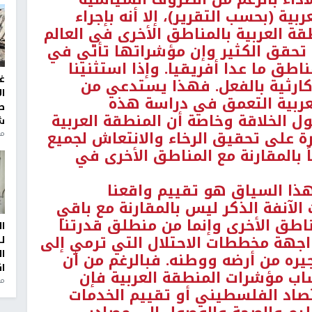
بية (بحسب التقرير)، إلا أنه بإجراء
قة العربية بالمناطق الأخرى في العالم
لم تحقق الكثير وإن مؤشراتها تأتي في
اطق ما عدا أفريقيا. وإذا استثنينا
غ
 كارثية بالفعل. فهذا يستدعي من
ا
ربية التعمق في دراسة هذه
ط
ل الخلاقة وخاصة أن المنطقة العربية
ش
ة على تحقيق الرخاء والانتعاش لجميع
منذ 2
اً بالمقارنة مع المناطق الأخرى في
هذا السياق هو تقييم واقعنا
آنفة الذكر ليس بالمقارنة مع باقي
ناطق الأخرى وإنما من منطلق قدرتنا
ا
اجهة مخططات الاحتلال التي ترمي إلى
ل
ا
ره من أرضه ووطنه. فبالرغم من أن
ا
 مؤشرات المنطقة العربية فإن
من
تصاد الفلسطيني أو تقييم الخدمات