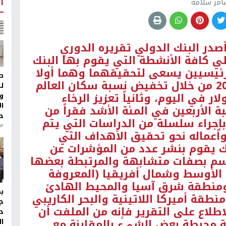
أ
امر سلامة
صدر البنك الدولي تقريره الدوري
 2018 والذي يغطي كافة الأنشطة التي يقوم بها البنك
رئيسيين يسعى لتحقيقهما وهما أولا
ط
إنهاء الفقر المدقع بحلول عام 2030 من خلال تخفيض نسبة سكان العالم
ل
 يعيشون على أقل من 1.9 دولار في اليوم، وثانياً تعزيز الرخاء
و
ا
الأربعين في المئة الأشد فقراً من
ح
إجراء سلسلة من الدراسات التي يتم
من
وأعماله نحو تحقيق الأهداف التي
ك يقوم بنشر عدد من المؤشرات عن
تسم بصفات متشابهة والمرتبطة بعضها
الأوسط وشمال أفريقيا (المعروفة
ا ومنطقة شرق آسيا والمحيط الهادئ
قة أميركا اللاتينية والبحر الكاريبي
ج
طلاع على التقرير فإنه من الملفت أن
د
ة محبطة بعض الشيء بالمقارنة مع
ال