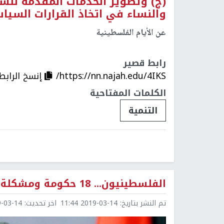
(ج) وتطوير الخدمات المقدمة للش
والنساء في اتخاذ القرارات السيا
عن الأيام الفلسطينية
رابط قصير
https://nn.najah.edu/4IKS/
إنسخ الرابط
الكلمات المفتاحية
التنمية
الفلسطينيون... 18 حكومة ومشكلة أساسية واحدة
تم النشر بتاريخ:
2019-03-14 11:44
اخر تحديث:
3-14 13:35