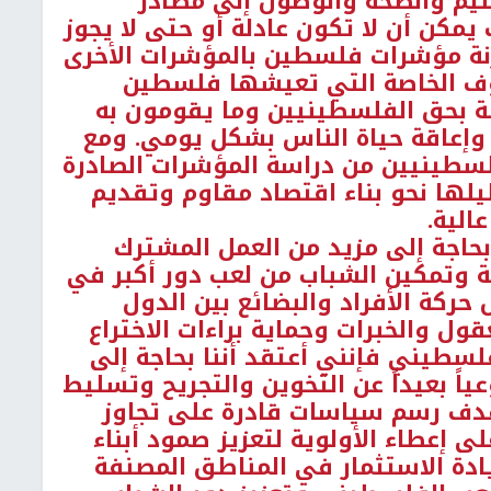
يم والصحة والوصول إلى مصادر
 يمكن أن لا تكون عادلة أو حتى لا يجوز
رنة مؤشرات فلسطين بالمؤشرات الأخرى
روف الخاصة التي تعيشها فلسطين
حفة بحق الفلسطينيين وما يقومون به
 وإعاقة حياة الناس بشكل يومي. ومع
فلسطينيين من دراسة المؤشرات الصادرة
لها نحو بناء اقتصاد مقاوم وتقديم
الية.
بحاجة إلى مزيد من العمل المشترك
 وتمكين الشباب من لعب دور أكبر في
حركة الأفراد والبضائع بين الدول
عقول والخبرات وحماية براءات الاختراع
فلسطيني فإنني أعتقد أننا بحاجة إلى
اً بعيداً عن التخوين والتجريح وتسليط
بهدف رسم سياسات قادرة على تجاوز
ى إعطاء الأولوية لتعزيز صمود أبناء
دة الاستثمار في المناطق المصنفة