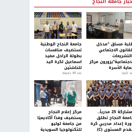
خبار جامعة النجاح
لبة مساق "مدخل
جامعة النجاح الوطنية
لقانون الاجتماعي
تستضيف منافسات
التشريعات
بطولة الراحل مفيد
لاجتماعية"يزورون مركز
اسماعيل لكرة اليد
ماية الأسرة
للناشئين
ذ ثانية
منذ 48 دقيقة
بمشاركة 25 مدرباً..
مركز إعلام النجاح
امعة النجاح تطلق
يستضيف وفدًا أكاديميًا
ورة إعداد مدربي كرة
من جامعة لوليو
قدم المستوى (C)
للتكنولوجيا السويدية