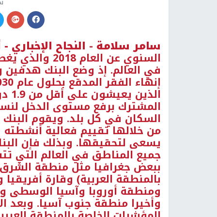
س
سامر سلامة
-
النجاح الإخباري -
أ
السنوي عن العام
في العالم. إذ وضع البنك هدفين 
الذين
المشترك برفع مستوى الدخل لنسبة 
السكان في كل بلد. ويقوم البنك ب
من خلالها تقييم فعالية أنشطته 
يسعى لتحقيقها. وبذلك فإن البن
جميع المناطق في العالم التي ت
ببعض جغرافيا مثل منطقة الشرق 
بالمنطقة العربية) وقارة أفريقي
ومنطقة أوروبا وآسيا الوسطى ومنط
وأخيرا منطقة جنوب آسيا. وبعد الا
المؤشرات الخاصة بالمنطقة العربي