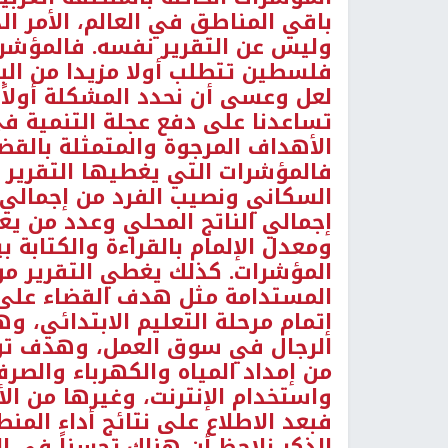
باقي المناطق في العالم، الأمر ا
وليس عن التقرير نفسه. فالمؤشرات
فلسطين تتطلب أولا مزيدا من ال
لعل وعسى أن نحدد المشكلة أولاً 
تساعدنا على دفع عجلة التنمية في
الأهداف المرجوة والمتمثلة بالقضا
فالمؤشرات التي يغطيها التقرير 
السكاني ونصيب الفرد من إجمالي
ومعدل الإلمام بالقراءة والكتابة 
المؤشرات. كذلك يغطي التقرير مؤ
المستدامة مثل هدف القضاء على 
إتمام مرحلة التعليم الابتدائي، 
الرجال في سوق العمل، وهدف تو
من إمداد المياه والكهرباء والص
واستخدام الإنترنت، وغيرها من ال
فبعد الاطلاع على نتائج أداء المن
الذكر نلاحظ أن هناك تحسناً في ا