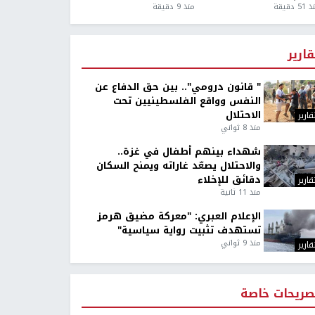
5 دقيقة
منذ 9 دقيقة
قارير
" قانون درومي".. بين حق الدفاع عن
النفس وواقع الفلسطينيين تحت
الاحتلال
قارير
منذ 8 ثواني
شهداء بينهم أطفال في غزة..
والاحتلال يصعّد غاراته ويمنح السكان
دقائق للإخلاء
قارير
منذ 11 ثانية
الإعلام العبري: "معركة مضيق هرمز
تستهدف تثبيت رواية سياسية"
منذ 9 ثواني
قارير
صريحات خاصة