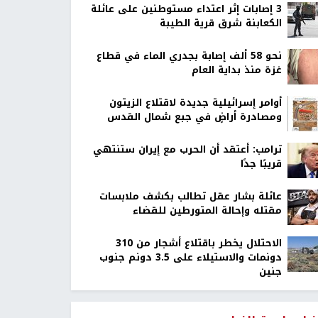
‏3 إصابات إثر اعتداء مستوطنين على عائلة
الكعابنة شرق قرية الطيبة
نحو 58 ألف إصابة بجدري الماء في قطاع
غزة منذ بداية العام
أوامر إسرائيلية جديدة لاقتلاع الزيتون
ومصادرة أراضٍ في جبع شمال القدس
ترامب: أعتقد أن الحرب مع إيران ستنتهي
قريبًا جدًا
عائلة بشار عقل تطالب بكشف ملابسات
مقتله وإحالة المتورطين للقضاء
الاحتلال يخطر باقتلاع أشجار من 310
دونمات والاستيلاء على 3.5 دونم جنوب
جنين