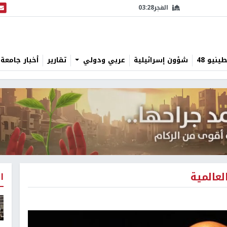
الفجر
03:28
البث
نيو 48
شؤون إسرائيلية
عربي ودولي
تقارير
أخبار جامعة 
لعالمية
ا