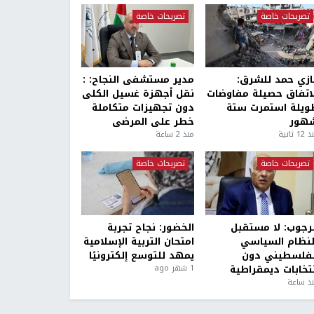
تصريحات خاصة
تصريحات خاصة
ازي حمد للشرق:
مدير مستشفى النجاح: :
لاتفاق حصيلة مفاوضات
نقل أجهزة غسيل الكلى
ويلة استمرت ستة
دون تجهيزات متكاملة
هور
خطر على المرضى
1 ثانية
منذ 2 ساعة
تصريحات خاصة
تصريحات خاصة
لرجوب: لا مستقبل
الخضور: نجاح تجربة
لنظام السياسي
امتحان التربية الإسلامية
لفلسطيني دون
يمهد للتوسع إلكترونيًا
نتخابات ديمقراطية
1 شهر ago
ذ ساعة