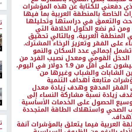
منذ 1
لذي دفعني للكتابة عن هذه المؤشرات
 الخاصة بالمنطقة العربية بما فيها
بحث والتعمق في دراستها وتحليلها
ت
ومن ثم نضع الحلول الخلاقة التي
 المنطقة العربية، وبالتالي تحقيق
ء على الفقر وتعزيز الرخاء المشترك.
تشمل إجمالي عدد السكان والنمو
ت
 الدخل القومي ومعدل نصيب الفرد من
إجمالي الناتج المحلي وعدد من يعيشون على أقل من 1.9 دولار في اليوم،
بين الشابات والشباب وغيرها من
ت
شرات متابعة أهداف التنمية
الفقر المدقع وهدف زيادة معدل
وهدف زيادة نسبة مشاركة النساء إلى
سيع الحصول على الخدمات الأساسية
ت
رف الصحي واستهلاك الطاقة المتجددة
أهداف.
ت
طقة العربية فيما يتعلق بالمؤشرات آنفة
لأداء بالرغم من الظروف السياسية