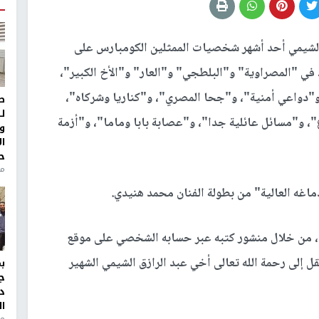
 الشيمي أحد أشهر شخصيات الممثلين الكومبارس على
في "المصراوية" و"البلطجي" و"العار" و"الأخ الكبير"،
 و"دواعي أمنية"، و"جحا المصري"، و"كناريا وشركاه"،
ط
ل
"، و"مسائل عائلية جدا"، و"عصابة بابا وماما"، و"أزمة
و
ا
ح
منذ 
اغه العالية" من بطولة الفنان محمد هنيدي.
ي، من خلال منشور كتبه عبر حسابه الشخصي على موقع
ل إلى رحمة الله تعالى أخي عبد الرازق الشيمي الشهير
ج
د
ال
منذ 1