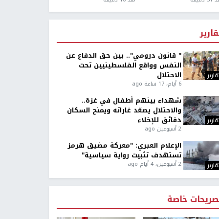
قارير
" قانون درومي".. بين حق الدفاع عن
النفس وواقع الفلسطينيين تحت
الاحتلال
قارير
6 أيام، 17 ساعة ago
شهداء بينهم أطفال في غزة..
والاحتلال يصعّد غاراته ويمنح السكان
دقائق للإخلاء
قارير
2 أسبوعين ago
الإعلام العبري: "معركة مضيق هرمز
تستهدف تثبيت رواية سياسية"
2 أسبوعين، 4 أيام ago
قارير
صريحات خاصة