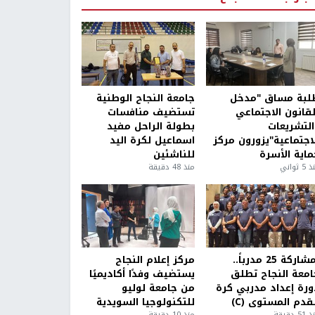
لبة مساق "مدخل
جامعة النجاح الوطنية
لقانون الاجتماعي
تستضيف منافسات
التشريعات
بطولة الراحل مفيد
لاجتماعية"يزورون مركز
اسماعيل لكرة اليد
ماية الأسرة
للناشئين
5 ثواني
منذ 48 دقيقة
بمشاركة 25 مدرباً..
مركز إعلام النجاح
امعة النجاح تطلق
يستضيف وفدًا أكاديميًا
ورة إعداد مدربي كرة
من جامعة لوليو
قدم المستوى (C)
للتكنولوجيا السويدية
5 دقيقة
منذ 10 دقيقة