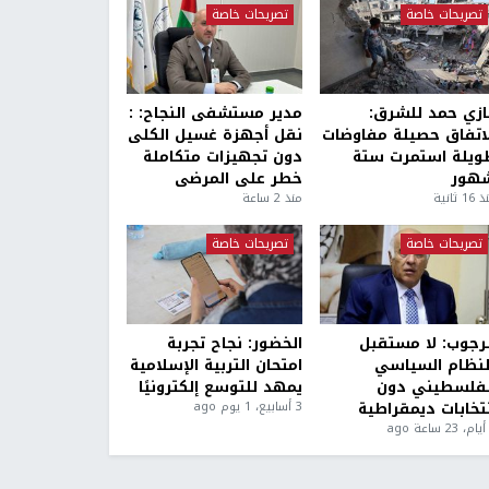
تصريحات خاصة
تصريحات خاصة
ازي حمد للشرق:
مدير مستشفى النجاح: :
لاتفاق حصيلة مفاوضات
نقل أجهزة غسيل الكلى
ويلة استمرت ستة
دون تجهيزات متكاملة
هور
خطر على المرضى
1 ثانية
منذ 2 ساعة
تصريحات خاصة
تصريحات خاصة
لرجوب: لا مستقبل
الخضور: نجاح تجربة
لنظام السياسي
امتحان التربية الإسلامية
لفلسطيني دون
يمهد للتوسع إلكترونيًا
نتخابات ديمقراطية
3 أسابيع، 1 يوم ago