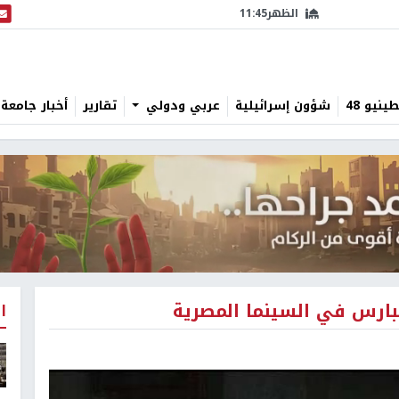
الظهر
11:45
البث
نيو 48
شؤون إسرائيلية
عربي ودولي
تقارير
أخبار جامعة 
ارس في السينما المصرية
ا