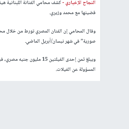
النجاح الإخباري -
كشف محامي الفنانة اللبنانية ه
قضيتها مع محمد وزيري.
وقال المحامي إن الفنان المصري تورط من خلال محا
صورية” في شهر نيسان/أبريل الماضي.
ويبلغ ثمن إحدى الفيلتين 15 مل
المسؤولة عن الفيلات.
رابط قصير
https://nn.najah.edu/72MA/
الكلمات المفتاحية
الفنان مصطفى خاطر
هيفا وهبي