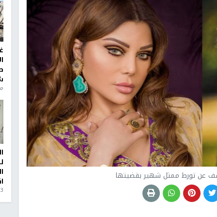
غ
ا
ط
ش
منذ 6
ا
ل
ا
 عن تورط ممثل شهير بقضيتها
ا
3 أيام، 23 ساعة ago