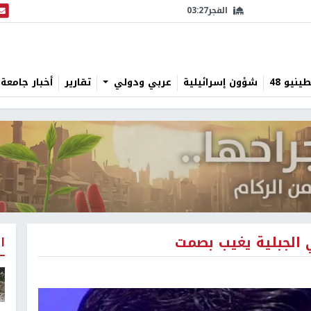
الفجر
03:27
البث
نيو 48
شؤون إسرائيلية
عربي ودولي
تقارير
أخبار جامعة 
ي الجبلية يغيب بصمت
ا