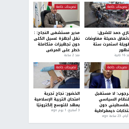
تصريحات خاصة
تصريحات خاصة
ازي حمد للشرق:
مدير مستشفى النجاح: :
لاتفاق حصيلة مفاوضات
نقل أجهزة غسيل الكلى
ويلة استمرت ستة
دون تجهيزات متكاملة
هور
خطر على المرضى
1 ثانية
منذ 2 ساعة
تصريحات خاصة
تصريحات خاصة
لرجوب: لا مستقبل
الخضور: نجاح تجربة
لنظام السياسي
امتحان التربية الإسلامية
لفلسطيني دون
يمهد للتوسع إلكترونيًا
نتخابات ديمقراطية
3 أسابيع، 1 يوم ago