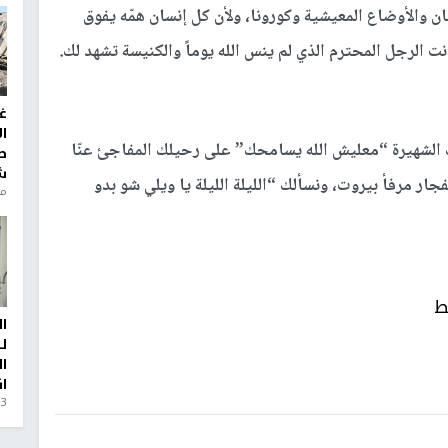
ن والأوضاع المعيشية وكورونا، ولأن كل إنسان همّه يفوق
ت الرجل المحترم الذي لم ينس الله يوماً والكنيسة تشهد لك.
غ
ا
ك الشهيرة “معليش الله يسامحك” على رحيلك المفاجئ عنّا
ط
ش
ار مرفأ بيروت، ونسألك “الليلة الليلة يا ويلي شو بدو
منذ 6
ط
ا
ل
ا
ا
3 أيام، 23 ساعة ago