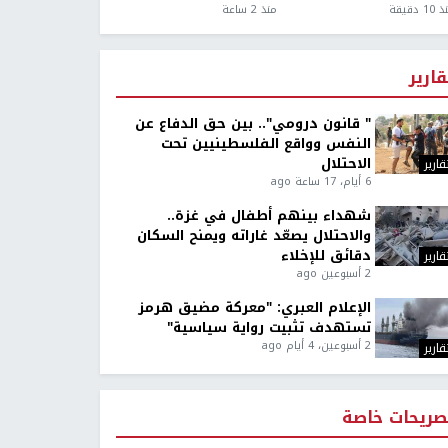
1 دقيقة
منذ 2 ساعة
قارير
" قانون درومي".. بين حق الدفاع عن
النفس وواقع الفلسطينيين تحت
الاحتلال
قارير
6 أيام، 17 ساعة ago
شهداء بينهم أطفال في غزة..
والاحتلال يصعّد غاراته ويمنح السكان
دقائق للإخلاء
قارير
2 أسبوعين ago
الإعلام العبري: "معركة مضيق هرمز
تستهدف تثبيت رواية سياسية"
2 أسبوعين، 4 أيام ago
قارير
صريحات خاصة