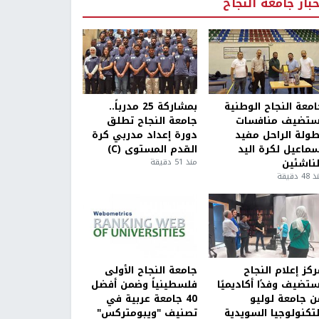
خبار جامعة النجاح
امعة النجاح الوطنية
بمشاركة 25 مدرباً..
ستضيف منافسات
جامعة النجاح تطلق
طولة الراحل مفيد
دورة إعداد مدربي كرة
سماعيل لكرة اليد
القدم المستوى (C)
لناشئين
منذ 51 دقيقة
4 دقيقة
كز إعلام النجاح
جامعة النجاح الأولى
ستضيف وفدًا أكاديميًا
فلسطينياً وضمن أفضل
ن جامعة لوليو
40 جامعة عربية في
لتكنولوجيا السويدية
تصنيف "ويبومتركس"