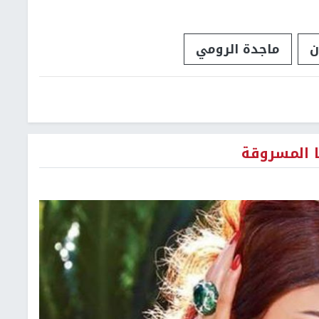
ن
ماجدة الرومي
 المسروقة