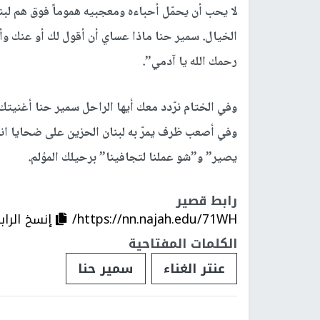
لا يحب أن يحمّل أحباءه ومعجبيه هموماً فوق هم لبنا
الخيال. سمير حنا ماذا عساي أن أقول لك أو عنك وأن
رحمك الله يا آدمي”.
وفي الختام نرّدد معك أيها الراحل سمير حنا أغنيت
وفي أصعب ظرف يمرّ به لبنان الحزين على ضحايا انفج
يصير” و”شو عملنا لتجافينا” برحيلك المؤلم.
رابط قصير
https://nn.najah.edu/71WH/
إنسخ الراب
الكلمات المفتاحية
عنتر الغناء
سمير حنا