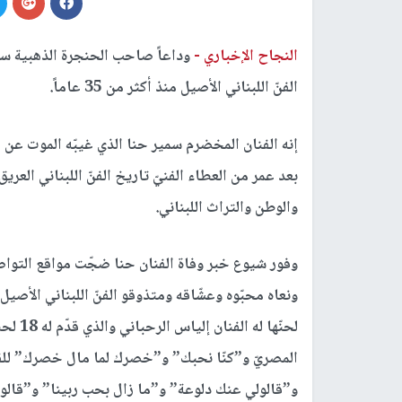
النجاح الإخباري -
وداعاً صاحب الحنجرة الذهبية سمي
الفنّ اللبناني الأصيل منذ أكثر من 35 عاماً.
بعد عمر من العطاء الفنيّ تاريخ الفنّ اللبناني العريق 
والوطن والتراث اللبناني.
ونعاه محبّوه وعشّاقه ومتذوقو الفنّ اللبناني الأصي
لحنّها 
المصريّ و”كنّا نحبك” و”خصرك لما مال خصرك” للف
و”قالولي عنك دلوعة” و”ما زال بحب ربينا” و”قالول