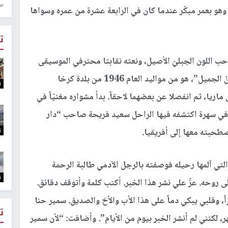
منذ 0
 وهو بعمر مبكّر عندما كان في الرابعة عشرة من عمره وسواها
ت
حب اللون الجبليّ الأصيل، ونعته نقابتا محترفي الموسيقى
والغناء في لبنان، واصفة إياه بأنه “رمز من رموز الفنّ الجميل”، هو من مواليد العام 1946 من بلدة كرخا
ت
 ماريا، ثم انفصلا عن بعضهما لاحقاً. بدأ مشواره مغنيّاً في
 في سهرة اكتشفه فيها الراحل سعيد فريحة صاحب “دار
ت
طحبته معها إلى أفريقيا.
 التي آلمها رحيله فوصفته بالرجل الآدمي طالبة الرحمة
ت
ى روحه. عزّ علي نشر هذا الخبر. أكتب كلمة وأتوقف دقائق.
راً، وقلبي يبكي دماً على هذا الأب والأخ والصديق. سمير حنا
ت
 لكنني لم أنشر الخبر بيوم من الأيام”. وأضافت: “لأن سمير