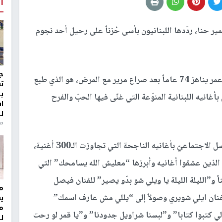
أ
ر حنا، ردّدها اللبنانيون بأسى حُزناً على رحيل أحد نجوم
ج
إنه الفنان المخضرم سمير حنا الذي غيبّه الموت عن عمر يناهز 74 عاماً بعد صراع مرير مع المرض، هو الذي طبع
ت
ب
بأغانيه اللبنانية المنوّعة التي غنّى فيها الحبّ والفرح
ا
ل
منذ 8
وفور شيوع خبر وفاة الفنان حنا ضجّت مواقع التواصل الاجتماعيّ بأغانيه الناجحة التي تجاوزت الـ300 أغنية،
ل الذين عشقوا أغانيه وأبرزها “معليش الله يسامحك” التي
له الفنان إلياس الرحباني والذي قدّم له 18 لحناً و”الليلة الليلة يا ويلي شو بدّو يصير” للفنان فيصل
مر
نان ايلي شويري وصولاً إلى “يللي مش عارف اسمك”
ي
م
ي كتبوا كتابا” و”لبسنا شراويل جدودنا” و”يا قمر لو رحت
ل