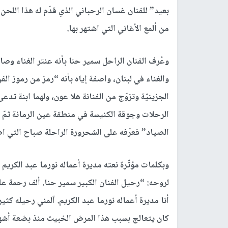
بعيد” للفنان غسان الرحباني الذي قدّم له هذا اللحن
من ألمع الأغاني التي اشتهر بها.
وعُرف الفنان الراحل سمير حنا بأنه عنتر الغناء وصا
الجزينيّة وتزوّج من الفنانة هلا عون، ولهما ابنة تدعى
الرحلات وجوقة الكنيسة في منطقة عين الرمانة ثمّ
الصياد” فعرّفه على الشحرورة الراحلة صباح التي اص
وبكلمات مؤثّرة نعته مديرة أعماله نورما عبد الكريم
لروحه: “رحيل الفنان الكبير سمير حنا. ألف رحمة عل
أنا مديرة أعماله نورما عبد الكريم. آلمني رحيله كثي
كان يتعالج بسبب هذا المرض الخبيث منذ بضعة أشهر،