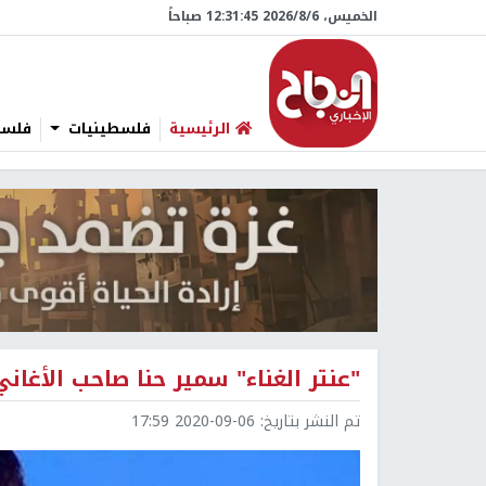
الخميس، 6/‏8/‏2026 12:31:46 صباحاً
الرئيسية
فلسطينيات
فلسطي
"عنتر الغناء" سمير حنا صاحب الأغان
تم النشر بتاريخ:
2020-09-06 17:59