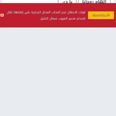
إلهام روحانا
يا دي
قوات الاحتلال تجبر أصحاب المحال التجارية على إغلاقها خلال
اقتحام مخيم العروب شمال الخليل.
اخر الأخبار
مسؤول إيراني: مضيق هرمز لن يُفتح قبل استجابة واشنطن
لشروط طهران
قائد «سنتكوم» يصل إسرائيل لبحث تطورات غزة والتنسيق
بشأن إيران
رئيس هيئة الأركان الأميركية يحذر من «نتيجة عكسية»
للتصعيد مع إيران
إصابة 3 عسكريين لبنانيين أثناء تفكيك ذخائر غير منفجرة جنوب
البلاد
الحرس الثوري: إعادة فتح مضيق هرمز مرهونة بقبول
واشنطن الشروط الإيرانية