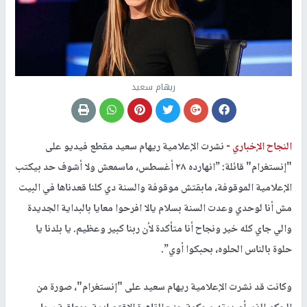
ريهام سعيد
النجاح الإخباري -
نشرت الإعلامية ريهام سعيد مقطع فيديو على
"إنستغرام" قائلة: ”انهارده ٢٨ أغسطس، ماسمعش ولا أشوف حد بيكتب
الإعلامية الموقوفة، مابقتش موقوفة والسنة دي كلنا قعدناها في البيت
مش أنا لوحدي وعدت السنة بسلام يالا افرحوا معايا بالبداية الجديدة
والي جاي كله خير ونجاح أنا متأكدة لأن ربنا كبير وعظيم. يا بلدنا يا
حلوة بالناس الحلوه، بحبكوا أوي”.
وكانت قد نشرت الإعلامية ريهام سعيد على "إنستغرام"، صورة من