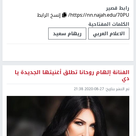
رابط قصير
https://nn.najah.edu/70PU/
إنسخ الرابط
الكلمات المفتاحية
الاعلام العربي
ريهام سعيد
الفنانة إلهام روحانا تطلق أغنيتها الجديدة يا
دي
تم النشر بتاريخ:
2020-08-27 21:38