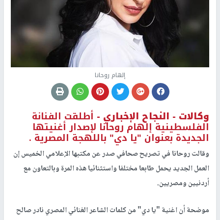
إلهام روحانا
وكالات -
النجاح الإخباري -
أطلقت الفنانة
الفلسطينية إلهام روحانا لإصدار أغنيتها
الجديدة بعنوان "يا دي" باللهجة المصرية .
وقالت روحانا في تصريح صحافي صدر عن مكتبها الإعلامي الخميس إن
العمل الجديد يحمل طابعا مختلفا واستثنائيا هذه المرة وبالتعاون مع
أردنيين ومصريين.
موضحة أن اغنية "يا دي" من كلمات الشاعر الغنائي المصري نادر صالح