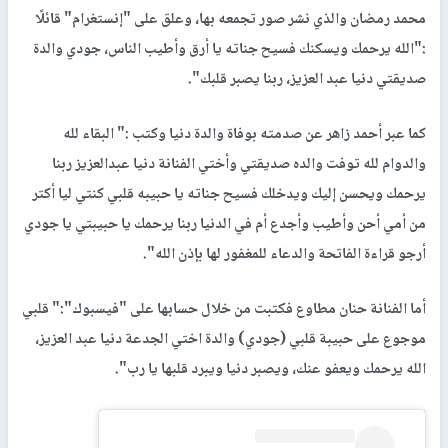
محمد رمضان والذي نشر صور تجمعه بها، وعلق على "إنستغرام" قائلًا
:"الله يرحمك ويسكنك فسيح جناته يا أرق وأطيب الناس، جودي والدة
صديقتي دنيا عبد العزيز، ربنا يصبر قلبك".
كما عبر أحمد زاهر عن صدمته بوفاة والدة دنيا وكتب :" البقاء لله
والدوام لله توفت والده صديقتي وأختي الفنانة دنيا عبدالعزيز ربنا
يرحمك ويحسن إليك ويدخلك فسيح جناته يا حبيبه قلبي كنتي ليا أكتر
من أمي أحن وأطيب وأجدع أم في الدنيا ربنا يرحمك يا حبيبتي يا جودي
أرجو قراءة الفاتحة والدعاء للمغفور لها بإذن الله".
أما الفنانة حنان مطاوع فكتبت من خلال حسابها على "فيسبوك":" قلبي
موجوع على حبيبة قلبي (جودي) والدة اختي الجدعة دنيا عبد العزيز،
الله يرحمك ويعفو عنك، ويصبر دنيا ويبرد قلبها يا رب".