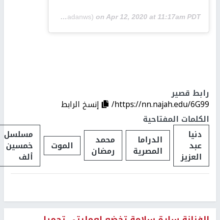
A post shared by Mohamed Ramadan 🌍🇪🇬 (@mohamedramadanws)
on
Apr 12, 2020 at 11:17am PDT
رابط قصير
https://nn.najah.edu/6G99/
إنسخ الرابط
الكلمات المفتاحية
دنيا
مسلسل
الدراما
محمد
عبد
الموت
خمسين
المصرية
رمضان
العزيز
ألف
الفنانة سارة سلامة تخضع لعمليتي تجميل