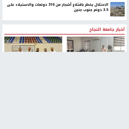
الاحتلال يخطر باقتلاع أشجار من 310 دونمات والاستيلاء على
3.5 دونم جنوب جنين
أخبار جامعة النجاح
طلبة مساق "مدخل للقانون
جامعة النجاح الوطنية تستضيف
الاجتماعي والتشريعات
منافسات بطولة الراحل مفيد
الاجتماعية"يزورون مركز حماية
اسماعيل لكرة اليد للناشئين
الأسرة
منذ 48 دقيقة
منذ 5 ثواني