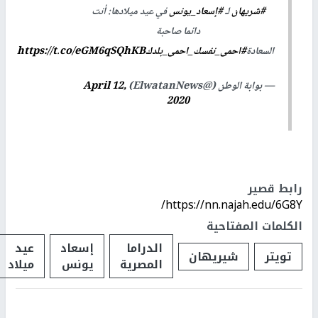
#شريهان
لـ
#إسعاد_يونس
في عيد ميلادها: أنت
دائما صاحبة
السعادة
#احمى_نفسك_احمى_بلدك
https://t.co/eGM6qSQhKB
— بوابة الوطن (@ElwatanNews)
April 12,
2020
رابط قصير
https://nn.najah.edu/6G8Y/
الكلمات المفتاحية
الدراما
إسعاد
عيد
تويتر
شيريهان
المصرية
يونس
ميلاد