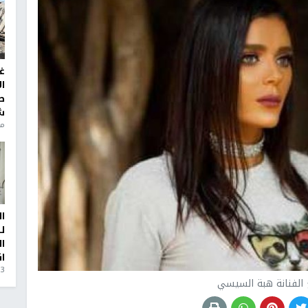
غ
ا
ط
ش
منذ 6
ا
ل
ا
ا
3 أيام، 23 ساعة ago
الفنانة هبة السيسي