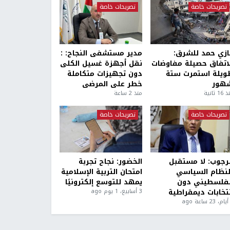
تصريحات خاصة
تصريحات خاصة
ازي حمد للشرق:
مدير مستشفى النجاح: :
لاتفاق حصيلة مفاوضات
نقل أجهزة غسيل الكلى
ويلة استمرت ستة
دون تجهيزات متكاملة
هور
خطر على المرضى
1 ثانية
منذ 2 ساعة
تصريحات خاصة
تصريحات خاصة
لرجوب: لا مستقبل
الخضور: نجاح تجربة
لنظام السياسي
امتحان التربية الإسلامية
لفلسطيني دون
يمهد للتوسع إلكترونيًا
نتخابات ديمقراطية
3 أسابيع، 1 يوم ago