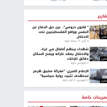
قارير
" قانون درومي".. بين حق الدفاع عن
النفس وواقع الفلسطينيين تحت
الاحتلال
قارير
6 أيام، 17 ساعة ago
شهداء بينهم أطفال في غزة..
والاحتلال يصعّد غاراته ويمنح السكان
دقائق للإخلاء
قارير
2 أسبوعين ago
الإعلام العبري: "معركة مضيق هرمز
تستهدف تثبيت رواية سياسية"
2 أسبوعين، 4 أيام ago
قارير
صريحات خاصة