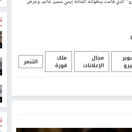
و" الذي قامت ببطولته الفنانة إيمي سمير غانم، وعرض
ت
ت
وبر
مجال
ملك
التنمر
رو
الإعلانات
قورة
ت
ت
ت