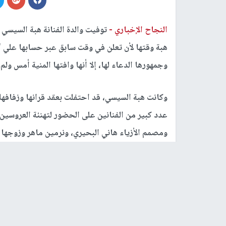
النجاح الإخباري -
توفيت والدة الفنانة هبة السيسي
هبة وقتها لأن تعلن في وقت سابق عبر حسابها علي 
وجمهورها الدعاء لها، إلا أنها وافتها المنية أمس ولم
وكانت هبة السيسي، قد احتفلت بعقد قرانها وزفافه
عدد كبير من الفنانين على الحضور لتهنئة العروسين 
ومصمم الأزياء هاني البحيري، ونرمين ماهر وزوجها
يذكر أن الفنانة هبة السيسي خريجة كلية الحقوق، وع
حصلت على ل
محمد سعد، الذي عرفها الجمهور من خلال مشاركتها 
عبير صبري وريهام سعيد ونجلاء بدر، وآخر أعمالها ف