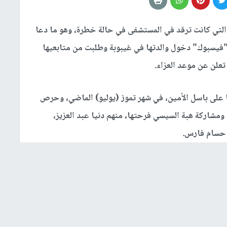
 التي كانت ترقد في المستشفى في حالة خطرة، وهو ما دعا
"فيسبوك" دخول والدتها في غيبوبة وطلبت من متابعيها
 تعلن عن موعد العزاء.
ا على باسل الأمين، في شهر تموز (يوليو) الماضي، وحرص
ومشاركة هبة السيسي فرحتها، منهم دنيا عبد العزيز،
 حسام فارس.
ملت في بدايتها كموديل إعلانات وفيديو كليب، إلى أن
قب ملكة جمال مصر عام 2004، لتعمل بعدها بالتمثيل. من أبرز أعمالها فيلم "كتكوت"; للنجم
فيه، وكان آخر أعمالها الدرامية مسلسل "ستات قادرة" مع
ي السينما مع الفنان الراحل طلعت زكريا في فيلم "حليمو