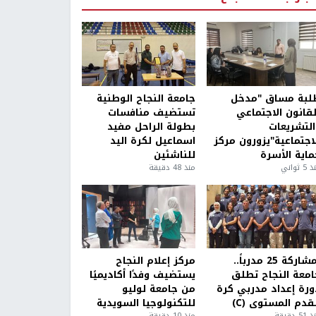
لبة مساق "مدخل
جامعة النجاح الوطنية
لقانون الاجتماعي
تستضيف منافسات
التشريعات
بطولة الراحل مفيد
لاجتماعية"يزورون مركز
اسماعيل لكرة اليد
ماية الأسرة
للناشئين
5 ثواني
منذ 48 دقيقة
بمشاركة 25 مدرباً..
مركز إعلام النجاح
امعة النجاح تطلق
يستضيف وفدًا أكاديميًا
ورة إعداد مدربي كرة
من جامعة لوليو
قدم المستوى (C)
للتكنولوجيا السويدية
5 دقيقة
منذ 10 دقيقة