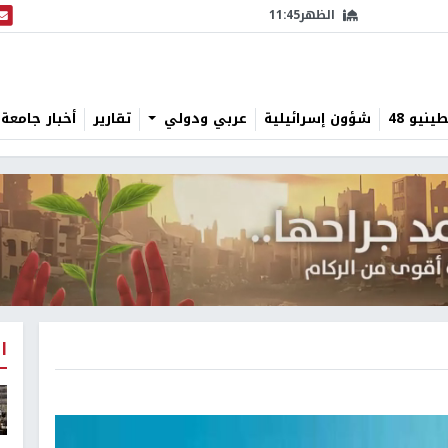
الظهر
11:45
البث
نيو 48
شؤون إسرائيلية
عربي ودولي
تقارير
أخبار جامعة 
ا