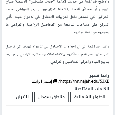
واوضح ضراغمة في حديث لإذاعة "صوت فلسطين" الرسمية صباح
اليوم ، أن خسائر فادحة يتكبدها المزارعون ومربو المواشي بسبب
الحرائق التي تشتعل بفعل تدريبات الاحتلال في الاغوار حيث تأتي
النيران على مساحات شاسعة من المحاصيل الزراعية والمراعي ما
يحرمهم من لقمة عيشهم.
واشار ضراغمة الى ان اجراءات الاحتلال في الاغوار تهدف الى ترحيل
المواطنين عبر هدم مساكنهم والاقتحامات ومصادرة الاراضي وتجفيف
ينابيع المياه واحراق المحاصيل والمراعي.
رابط قصير
https://nn.najah.edu/53XB/
إنسخ الرابط
الكلمات المفتاحية
الاغوار الشمالية
مناطق سوداء
النيران