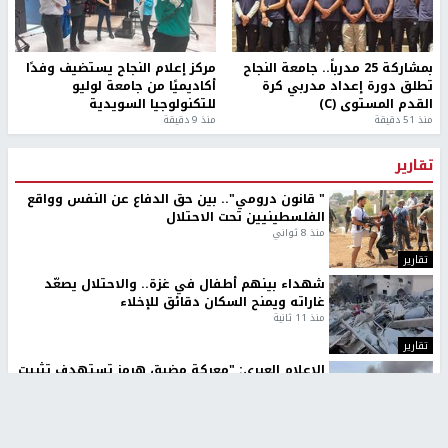
بمشاركة 25 مدرباً.. جامعة النجاح
مركز إعلام النجاح يستضيف وفدًا
تطلق دورة إعداد مدربي كرة
أكاديميًا من جامعة لوليو
القدم المستوى (C)
للتكنولوجيا السويدية
منذ 51 دقيقة
منذ 9 دقيقة
تقارير
" قانون درومي".. بين حق الدفاع عن النفس وواقع
الفلسطينيين تحت الاحتلال
منذ 8 ثواني
تقارير
شهداء بينهم أطفال في غزة.. والاحتلال يصعّد
غاراته ويمنح السكان دقائق للإخلاء
منذ 11 ثانية
تقارير
الإعلام العبري: "معركة مضيق هرمز تستهدف تثبيت
رواية سياسية"
منذ 9 ثواني
تقارير