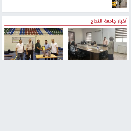
أخبار جامعة النجاح
طلبة مساق "مدخل للقانون
جامعة النجاح الوطنية تستضيف
الاجتماعي والتشريعات
منافسات بطولة الراحل مفيد
الاجتماعية"يزورون مركز حماية
اسماعيل لكرة اليد للناشئين
الأسرة
منذ 48 دقيقة
منذ ثانية
بمشاركة 25 مدرباً.. جامعة النجاح
مركز إعلام النجاح يستضيف وفدًا