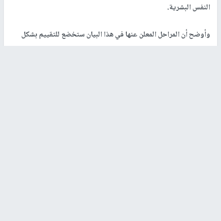
النفس البشرية.
وأوضح أن المراحل المعلن عنها في هذا البيان ستخضع للتقييم بشكل
مستمر، وبحسب مستجدات الجائحة.
رابط قصير
https://nn.najah.edu/74EH/
الكلمات المفتاحية
السعودية
مناسك العمرة
وفقا للقانون الدولي..
العاهل الأردني: إنهاء الصراع الفلسطيني
الإسرائيلي بحل الدولتين
تم النشر بتاريخ:
2020-09-22 20:50
اخر تحديث:
2020-09-22 20:50