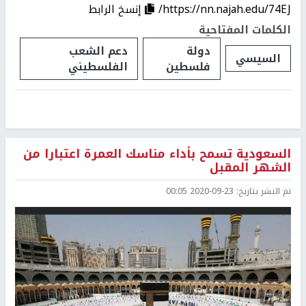
https://nn.najah.edu/74EJ/
إنسخ الرابط
الكلمات المفتاحية
دولة
دعم الشعب
السيسي
فلسطين
الفلسطيني
السعودية تسمح بأداء مناسك العمرة اعتبارا من
الشهر المقبل
تم النشر بتاريخ:
2020-09-23 00:05