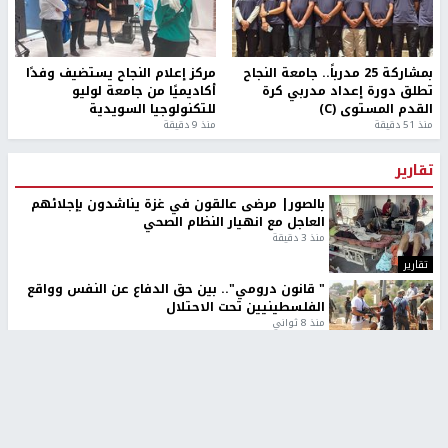
بمشاركة 25 مدرباً.. جامعة النجاح
مركز إعلام النجاح يستضيف وفدًا
تطلق دورة إعداد مدربي كرة
أكاديميًا من جامعة لوليو
القدم المستوى (C)
للتكنولوجيا السويدية
منذ 51 دقيقة
منذ 9 دقيقة
تقارير
بالصور| مرضى عالقون في غزة يناشدون بإجلائهم
العاجل مع انهيار النظام الصحي
منذ 3 دقيقة
تقارير
" قانون درومي".. بين حق الدفاع عن النفس وواقع
الفلسطينيين تحت الاحتلال
منذ 8 ثواني
تقارير
شهداء بينهم أطفال في غزة.. والاحتلال يصعّد
غاراته ويمنح السكان دقائق للإخلاء
منذ 11 ثانية
تقارير