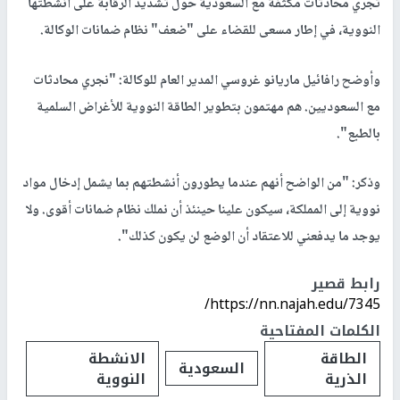
تجري محادثات مكثفة مع السعودية حول تشديد الرقابة على أنشطتها
النووية، في إطار مسعى للقضاء على "ضعف" نظام ضمانات الوكالة.
وأوضح رافائيل ماريانو غروسي المدير العام للوكالة: "نجري محادثات
مع السعوديين. هم مهتمون بتطوير الطاقة النووية للأغراض السلمية
بالطبع".
وذكر: "من الواضح أنهم عندما يطورون أنشطتهم بما يشمل إدخال مواد
نووية إلى المملكة، سيكون علينا حينئذ أن نملك نظام ضمانات أقوى. ولا
يوجد ما يدفعني للاعتقاد أن الوضع لن يكون كذلك".
رابط قصير
https://nn.najah.edu/7345/
الكلمات المفتاحية
الطاقة
الانشطة
السعودية
الذرية
النووية