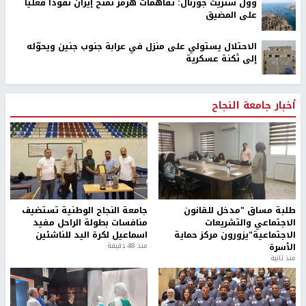
وول ستريت جورنال: تفاهمات هرمز تمنح إيران نفوذًا فعليًا
على المضيق
الاحتلال يستولي على منزل في عرابة جنوب جنين ويحوّله
إلى ثكنة عسكرية
أخبار جامعة النجاح
طلبة مساق "مدخل للقانون
جامعة النجاح الوطنية تستضيف
الاجتماعي والتشريعات
منافسات بطولة الراحل مفيد
الاجتماعية"يزورون مركز حماية
اسماعيل لكرة اليد للناشئين
الأسرة
منذ 48 دقيقة
منذ ثانية