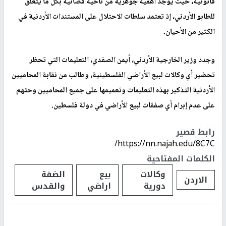
قانونية، حيث يوجد أهمية جوهرية من ناحية قضائية بكل ما يتعلق
للطابو الأردني، إذ تعتمد سلطات الاحتلال على المستندات الأردنية في
الكثير من الأحيان.
وجدد وزير الخارجية الأردني، أيمن الصفدي، التعليمات التي تحظر
تحضير أي وكالات لبيع الأراضي الفلسطينية، وطالب من نقابة المحاميين
الأردنية التذكير بهذه التعليمات وتعميمها على جميع المحاميين وحثهم
على عدم إبرام أي صفقات لبيع الأراضي في دولة فلسطين.
رابط قصير
https://nn.najah.edu/8C7C/
الكلمات المفتاحية
وكالات
بيع
الضفة
الاردن
دورية
اراضي
والقدس