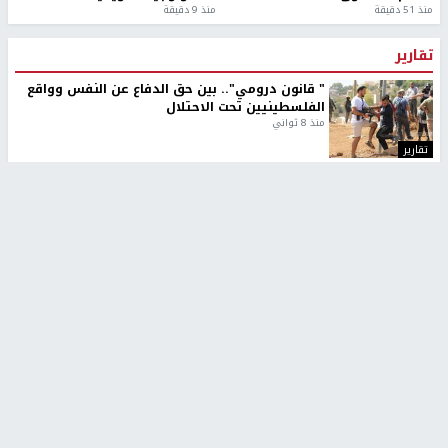
منذ 51 دقيقة
منذ 9 دقيقة
تقارير
" قانون درومي".. بين حق الدفاع عن النفس وواقع
الفلسطينيين تحت الاحتلال
منذ 8 ثواني
تقارير
شهداء بينهم أطفال في غزة.. والاحتلال يصعّد
غاراته ويمنح السكان دقائق للإخلاء
منذ 11 ثانية
تقارير
الإعلام العبري: "معركة مضيق هرمز تستهدف تثبيت
رواية سياسية"
منذ 9 ثواني
تقارير
تصريحات خاصة
تصريحات خاصة
تصريحات خاصة