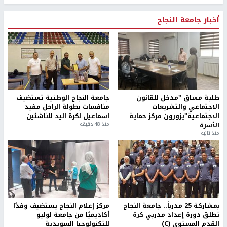
أخبار جامعة النجاح
طلبة مساق "مدخل للقانون
جامعة النجاح الوطنية تستضيف
الاجتماعي والتشريعات
منافسات بطولة الراحل مفيد
الاجتماعية"يزورون مركز حماية
اسماعيل لكرة اليد للناشئين
الأسرة
منذ 48 دقيقة
منذ ثانية
بمشاركة 25 مدرباً.. جامعة النجاح
مركز إعلام النجاح يستضيف وفدًا
تطلق دورة إعداد مدربي كرة
أكاديميًا من جامعة لوليو
القدم المستوى (C)
للتكنولوجيا السويدية