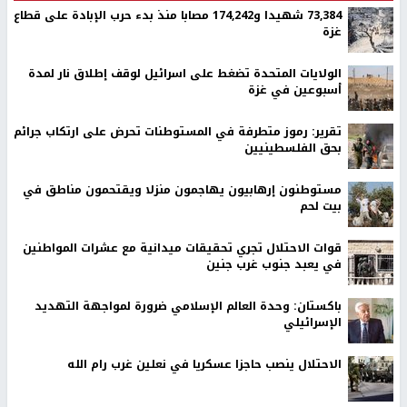
73,384 شهيدا و174,242 مصابا منذ بدء حرب الإبادة على قطاع
غزة
الولايات المتحدة تضغط على اسرائيل لوقف إطلاق نار لمدة
أسبوعين في غزة
تقرير: رموز متطرفة في المستوطنات تحرض على ارتكاب جرائم
بحق الفلسطينيين
مستوطنون إرهابيون يهاجمون منزلا ويقتحمون مناطق في
بيت لحم
قوات الاحتلال تجري تحقيقات ميدانية مع عشرات المواطنين
في يعبد جنوب غرب جنين
باكستان: وحدة العالم الإسلامي ضرورة لمواجهة التهديد
الإسرائيلي
الاحتلال ينصب حاجزا عسكريا في نعلين غرب رام الله