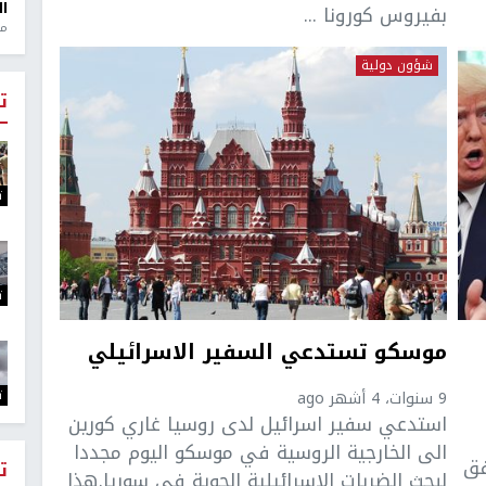
ال
بفيروس كورونا ...
منذ 1
شؤون دولية
ت
ت
ت
موسكو تستدعي السفير الاسرائيلي
ت
9 سنوات، 4 أشهر ago
استدعي سفير اسرائيل لدى روسيا غاري كورين
الى الخارجية الروسية في موسكو اليوم مجددا
فق
ت
لبحث الضربات الاسرائيلية الجوية في سوريا.هذا