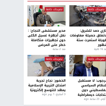
تصريحات خاصة
تصريحات خاصة
ازي حمد للشرق:
مدير مستشفى النجاح: :
لاتفاق حصيلة مفاوضات
نقل أجهزة غسيل الكلى
ويلة استمرت ستة
دون تجهيزات متكاملة
هور
خطر على المرضى
1 ثانية
منذ 2 ساعة
تصريحات خاصة
تصريحات خاصة
لرجوب: لا مستقبل
الخضور: نجاح تجربة
لنظام السياسي
امتحان التربية الإسلامية
لفلسطيني دون
يمهد للتوسع إلكترونيًا
نتخابات ديمقراطية
3 أسابيع، 1 يوم ago