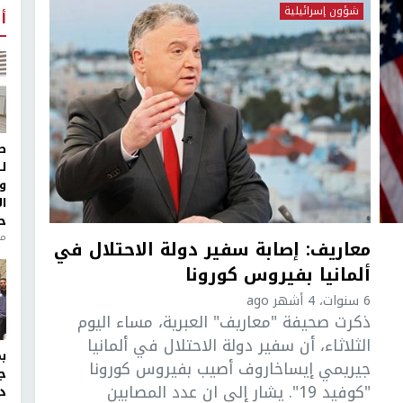
شؤون إسرائيلية
أ
ط
ل
و
ا
ح
منذ 
معاريف: إصابة سفير دولة الاحتلال في
ألمانيا بفيروس كورونا
6 سنوات، 4 أشهر ago
ذكرت صحيفة "معاريف" العبرية، مساء اليوم
الثلاثاء، أن سفير دولة الاحتلال في ألمانيا
جيريمي إيساخاروف أصيب بفيروس كورونا
ج
"كوفيد 19". يشار إلى ان عدد المصابين
د