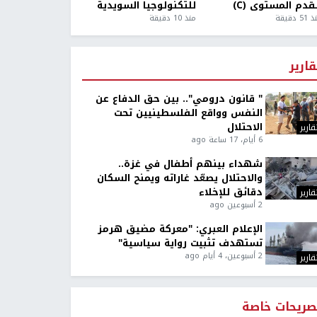
قدم المستوى (C)
للتكنولوجيا السويدية
5 دقيقة
منذ 10 دقيقة
قارير
" قانون درومي".. بين حق الدفاع عن
النفس وواقع الفلسطينيين تحت
الاحتلال
قارير
6 أيام، 17 ساعة ago
شهداء بينهم أطفال في غزة..
والاحتلال يصعّد غاراته ويمنح السكان
دقائق للإخلاء
قارير
2 أسبوعين ago
الإعلام العبري: "معركة مضيق هرمز
تستهدف تثبيت رواية سياسية"
2 أسبوعين، 4 أيام ago
قارير
صريحات خاصة