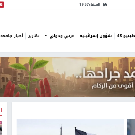
العشاء
19:57
البث
نيو 48
شؤون إسرائيلية
عربي ودولي
تقارير
أخبار جامعة 
ا