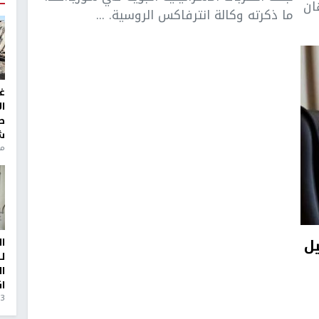
ان
ما ذكرته وكالة انترفاكس الروسية. ...
غ
ا
ط
ش
منذ 6
ل
ا
ل
ا
ا
3 أيام، 23 ساعة ago