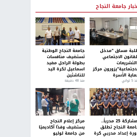
خبار جامعة النجاح
لبة مساق "مدخل
جامعة النجاح الوطنية
لقانون الاجتماعي
تستضيف منافسات
التشريعات
بطولة الراحل مفيد
لاجتماعية"يزورون مركز
اسماعيل لكرة اليد
ماية الأسرة
للناشئين
5 ثواني
منذ 48 دقيقة
بمشاركة 25 مدرباً..
مركز إعلام النجاح
امعة النجاح تطلق
يستضيف وفدًا أكاديميًا
ورة إعداد مدربي كرة
من جامعة لوليو