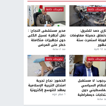
تصريحات خاصة
تصريحات خاصة
ازي حمد للشرق:
مدير مستشفى النجاح: :
لاتفاق حصيلة مفاوضات
نقل أجهزة غسيل الكلى
ويلة استمرت ستة
دون تجهيزات متكاملة
هور
خطر على المرضى
1 ثانية
منذ 2 ساعة
تصريحات خاصة
تصريحات خاصة
لرجوب: لا مستقبل
الخضور: نجاح تجربة
لنظام السياسي
امتحان التربية الإسلامية
لفلسطيني دون
يمهد للتوسع إلكترونيًا
نتخابات ديمقراطية
1 شهر ago
ذ ساعة