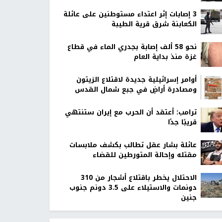
‏3 إصابات إثر اعتداء مستوطنين على عائلة
الكعابنة شرق قرية الطيبة
نحو 58 ألف إصابة بجدري الماء في قطاع
غزة منذ بداية العام
أوامر إسرائيلية جديدة لاقتلاع الزيتون
ومصادرة أراضٍ في جبع شمال القدس
ترامب: أعتقد أن الحرب مع إيران ستنتهي
قريبًا جدًا
عائلة بشار عقل تطالب بكشف ملابسات
مقتله وإحالة المتورطين للقضاء
الاحتلال يخطر باقتلاع أشجار من 310
دونمات والاستيلاء على 3.5 دونم جنوب
جنين