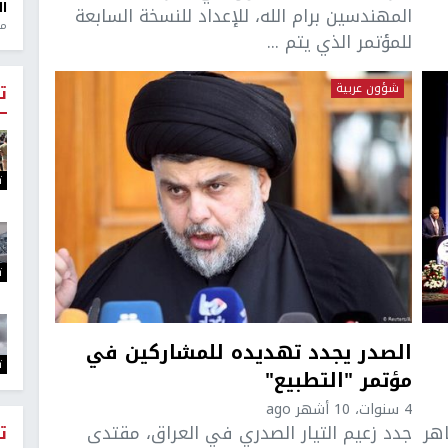
ال
المهندسين برام الله، للإعداد للنسخة السابعة
منذ 1
للمؤتمر الذي يتم ...
شؤون عربية
ت
ت
ت
الصدر يجدد تهديده للمشاركين في
ت
مؤتمر "التطبيع"
4 سنوات، 10 أشهر ago
هر
جدد زعيم التيار الصدري في العراق، مقتدى
ت