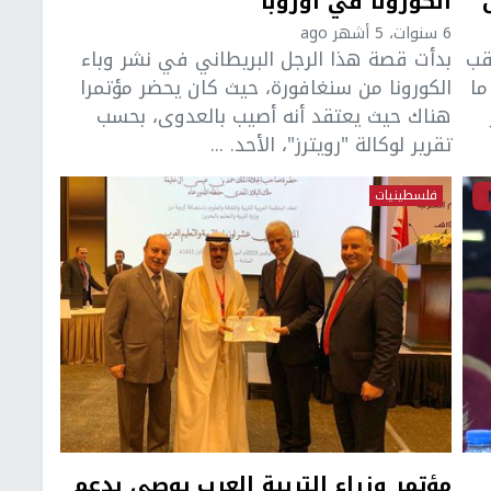
"
الكورونا في أوروبا
6 سنوات، 5 أشهر ago
قب
بدأت قصة هذا الرجل البريطاني في نشر وباء
ما
الكورونا من سنغافورة، حيث كان يحضر مؤتمرا
هناك حيث يعتقد أنه أصيب بالعدوى، بحسب
تقرير لوكالة "رويترز"، الأحد. ...
فلسطينيات
مؤتمر وزراء التربية العرب يوصي بدعم