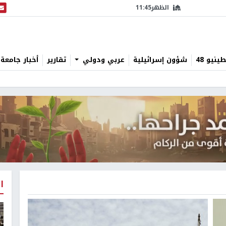
الظهر
11:45
البث
نيو 48
شؤون إسرائيلية
عربي ودولي
تقارير
أخبار جامعة 
ا