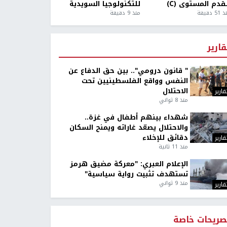
قدم المستوى (C)
للتكنولوجيا السويدية
5 دقيقة
منذ 9 دقيقة
قارير
" قانون درومي".. بين حق الدفاع عن
النفس وواقع الفلسطينيين تحت
الاحتلال
قارير
منذ 8 ثواني
شهداء بينهم أطفال في غزة..
والاحتلال يصعّد غاراته ويمنح السكان
دقائق للإخلاء
قارير
منذ 11 ثانية
الإعلام العبري: "معركة مضيق هرمز
تستهدف تثبيت رواية سياسية"
منذ 9 ثواني
قارير
صريحات خاصة