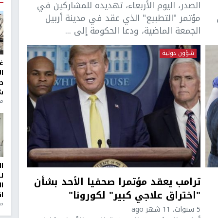
الصدر، اليوم الأربعاء، تهديده للمشاركين في
مؤتمر "التطبيع" الذي عقد في مدينة أربيل
الجمعة الماضية، ودعا الحكومة إلى ...
شؤون دولية
غ
ا
ط
ش
منذ 2
ا
ل
ترامب يعقد مؤتمرا صحفيا الأحد بشأن
ا
"اختراق علاجي كبير" لكورونا"
ا
من
5 سنوات، 11 شهر ago