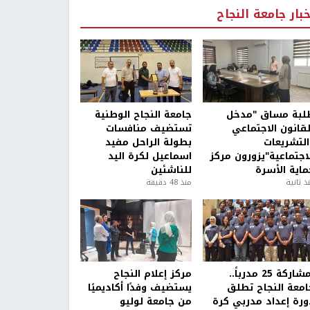
خبار جامعة النجاح
لبة مساق "مدخل
جامعة النجاح الوطنية
لقانون الاجتماعي
تستضيف منافسات
التشريعات
بطولة الراحل مفيد
لاجتماعية"يزورون مركز
اسماعيل لكرة اليد
ماية الأسرة
للناشئين
ذ ثانية
منذ 48 دقيقة
بمشاركة 25 مدرباً..
مركز إعلام النجاح
امعة النجاح تطلق
يستضيف وفدًا أكاديميًا
ورة إعداد مدربي كرة
من جامعة لوليو