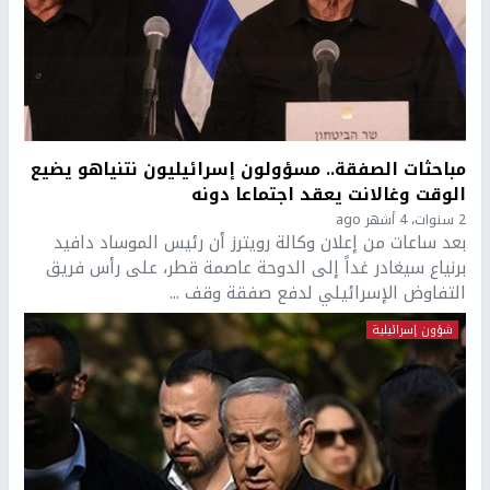
مباحثات الصفقة.. مسؤولون إسرائيليون نتنياهو يضيع
الوقت وغالانت يعقد اجتماعا دونه
2 سنوات، 4 أشهر ago
بعد ساعات من إعلان وكالة رويترز أن رئيس الموساد دافيد
برنياع سيغادر غداً إلى الدوحة عاصمة قطر، على رأس فريق
التفاوض الإسرائيلي لدفع صفقة وقف ...
شؤون إسرائيلية