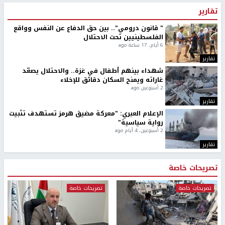
تقارير
" قانون درومي".. بين حق الدفاع عن النفس وواقع
الفلسطينيين تحت الاحتلال
6 أيام، 17 ساعة ago
تقارير
شهداء بينهم أطفال في غزة.. والاحتلال يصعّد
غاراته ويمنح السكان دقائق للإخلاء
2 أسبوعين ago
تقارير
الإعلام العبري: "معركة مضيق هرمز تستهدف تثبيت
رواية سياسية"
2 أسبوعين، 4 أيام ago
تقارير
تصريحات خاصة
تصريحات خاصة
تصريحات خاصة