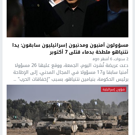
مسؤولون أمنيون ومدنيون إسرائيليون سابقون: يدا
نتنياهو ملطخة بدماء قتلى 7 أكتوبر
2 سنوات، 6 أشهر ago
دعت عريضة نُشرت اليوم، الجمعة، ووقع عليها 26 مسؤولا
أمنيا سابقا و17 مسؤولا في المجال المدني، إلى الإطاحة
برئيس الحكومة، بنيامين نتنياهو، بسبب "إخفاقات الحرب" ...
شؤون إسرائيلية