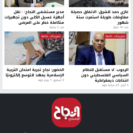
غازي حمد للشرق: الاتفاق حصيلة
مدير مستشفى النجاح: : نقل
مفاوضات طويلة استمرت ستة
أجهزة غسيل الكلى دون تجهيزات
شهور
متكاملة خطر على المرضى
منذ 16 ثانية
منذ 2 ساعة
تصريحات خاصة
تصريحات خاصة
الرجوب: لا مستقبل للنظام
الخضور: نجاح تجربة امتحان التربية
السياسي الفلسطيني دون
الإسلامية يمهد للتوسع إلكترونيًا
انتخابات ديمقراطية
3 أسابيع، 1 يوم ago
3 أيام، 23 ساعة ago