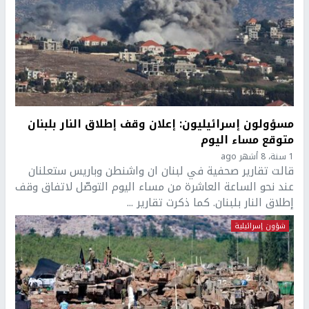
مسؤولون إسرائيليون: إعلان وقف إطلاق النار بلبنان
متوقع مساء اليوم
1 سنة، 8 أشهر ago
قالت تقارير صحفية في لبنان ان واشنطن وباريس ستعلنان
عند نحو الساعة العاشرة من مساء اليوم التوصّل لاتفاق وقف
إطلاق النار بلبنان. كما ذكرت تقارير ...
شؤون إسرائيلية