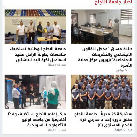
أخبار جامعة النجاح
طلبة مساق "مدخل للقانون
جامعة النجاح الوطنية تستضيف
الاجتماعي والتشريعات
منافسات بطولة الراحل مفيد
الاجتماعية"يزورون مركز حماية
اسماعيل لكرة اليد للناشئين
الأسرة
منذ 48 دقيقة
منذ 5 ثواني
بمشاركة 25 مدرباً.. جامعة النجاح
مركز إعلام النجاح يستضيف وفدًا
تطلق دورة إعداد مدربي كرة
أكاديميًا من جامعة لوليو
القدم المستوى (C)
للتكنولوجيا السويدية
منذ 51 دقيقة
منذ 10 دقيقة